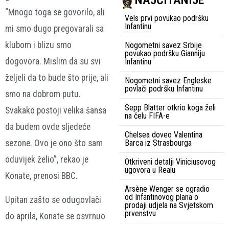
NAJČITANIJE
“Mnogo toga se govorilo, ali
Vels prvi povukao podršku
Infantinu
mi smo dugo pregovarali sa
klubom i blizu smo
Nogometni savez Srbije
povukao podršku Gianniju
dogovora. Mislim da su svi
Infantinu
željeli da to bude što prije, ali
Nogometni savez Engleske
povlači podršku Infantinu
smo na dobrom putu.
Sepp Blatter otkrio koga želi
Svakako postoji velika šansa
na čelu FIFA-e
da budem ovde sljedeće
Chelsea doveo Valentina
sezone. Ovo je ono što sam
Barca iz Strasbourga
oduvijek želio”, rekao je
Otkriveni detalji Viniciusovog
ugovora u Realu
Konate, prenosi BBC.
Arsène Wenger se ogradio
od Infantinovog plana o
Upitan zašto se odugovlači
prodaji udjela na Svjetskom
prvenstvu
do aprila, Konate se osvrnuo