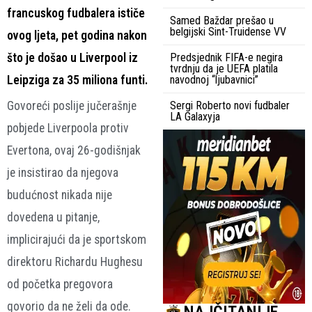
francuskog fudbalera ističe
Samed Baždar prešao u
belgijski Sint-Truidense VV
ovog ljeta, pet godina nakon
što je došao u Liverpool iz
Predsjednik FIFA-e negira
tvrdnju da je UEFA platila
Leipziga za 35 miliona funti.
navodnoj “ljubavnici”
Govoreći poslije jučerašnje
Sergi Roberto novi fudbaler
LA Galaxyja
pobjede Liverpoola protiv
Evertona, ovaj 26-godišnjak
je insistirao da njegova
budućnost nikada nije
dovedena u pitanje,
implicirajući da je sportskom
direktoru Richardu Hughesu
od početka pregovora
govorio da ne želi da ode.