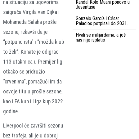
na situaciju sa ugovorima
Randal Kolo Muani ponovo u
Juventusu
saigrača Virgila van Dijka i
Gonzalo García i César
Mohameda Salaha prošle
Palacios potpisali do 2031.
sezone, rekavši da je
Hvali se milijardama, a još
nas nije isplatio
“potpuno ista” i “možda klub
to želi”. Konate je odigrao
113 utakmica u Premijer ligi
otkako se pridružio
“crvenima”, pomažući im da
osvoje titulu prošle sezone,
kao i FA kup i Liga kup 2022.
godine.
Liverpool će završiti sezonu
bez trofeja, ali je u dobroj