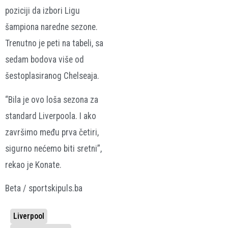
poziciji da izbori Ligu
šampiona naredne sezone.
Trenutno je peti na tabeli, sa
sedam bodova više od
šestoplasiranog Chelseaja.
“Bila je ovo loša sezona za
standard Liverpoola. I ako
završimo među prva četiri,
sigurno nećemo biti sretni”,
rekao je Konate.
Beta / sportskipuls.ba
Liverpool