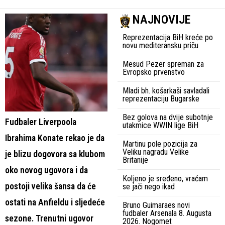
NAJNOVIJE
Reprezentacija BiH kreće po
novu mediteransku priču
Mesud Pezer spreman za
Evropsko prvenstvo
Mladi bh. košarkaši savladali
reprezentaciju Bugarske
Bez golova na dvije subotnje
Fudbaler Liverpoola
utakmice WWIN lige BiH
Ibrahima Konate rekao je da
Martinu pole pozicija za
Veliku nagradu Velike
je blizu dogovora sa klubom
Britanije
oko novog ugovora i da
Koljeno je sređeno, vraćam
postoji velika šansa da će
se jači nego ikad
ostati na Anfieldu i sljedeće
Bruno Guimaraes novi
fudbaler Arsenala 8. Augusta
sezone. Trenutni ugovor
2026. Nogomet