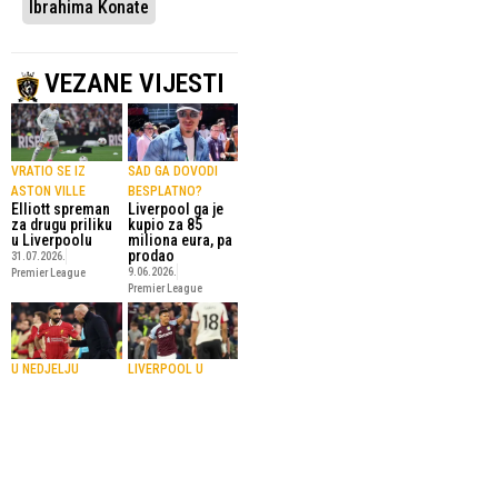
Ibrahima Konate
VEZANE VIJESTI
VRATIO SE IZ
SAD GA DOVODI
ASTON VILLE
BESPLATNO?
Elliott spreman
Liverpool ga je
za drugu priliku
kupio za 85
u Liverpoolu
miliona eura, pa
prodao
31.07.2026.
9.06.2026.
Premier League
Premier League
U NEDJELJU
LIVERPOOL U
PROTIV
OPASNOSTI
(VIDEO) Aston
BRENTFORDA
Villa razbila
Slot nije
Liverpool i
potvrdio da li će
izborila Ligu
Salah igrati na
prvaka
oproštaju od
16.05.2026.
Nogomet
Anfielda