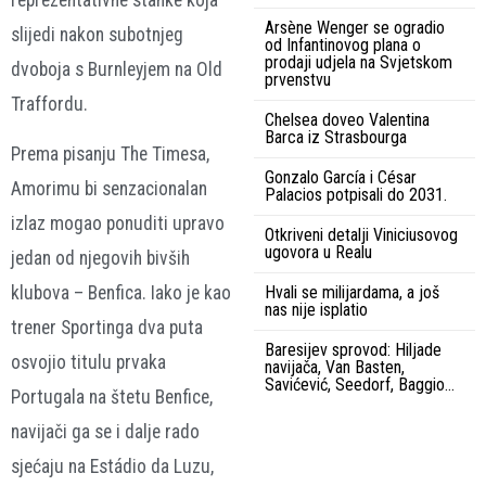
Arsène Wenger se ogradio
slijedi nakon subotnjeg
od Infantinovog plana o
prodaji udjela na Svjetskom
dvoboja s Burnleyjem na Old
prvenstvu
Traffordu.
Chelsea doveo Valentina
Barca iz Strasbourga
Prema pisanju The Timesa,
Gonzalo García i César
Amorimu bi senzacionalan
Palacios potpisali do 2031.
izlaz mogao ponuditi upravo
Otkriveni detalji Viniciusovog
ugovora u Realu
jedan od njegovih bivših
Hvali se milijardama, a još
klubova – Benfica. Iako je kao
nas nije isplatio
trener Sportinga dva puta
Baresijev sprovod: Hiljade
osvojio titulu prvaka
navijača, Van Basten,
Savićević, Seedorf, Baggio…
Portugala na štetu Benfice,
navijači ga se i dalje rado
sjećaju na Estádio da Luzu,