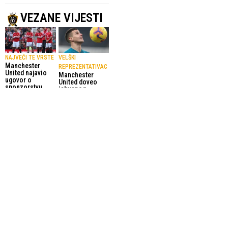
VEZANE VIJESTI
NAJVEĆI TE VRSTE
VELŠKI
Manchester
REPREZENTATIVAC
United najavio
Manchester
ugovor o
United doveo
sponzorstvu
iskusnog
trenažnih
golmana Karla
dresova s
Darlowa
kladionicom
14.07.2026.
Betway
Premier League
4.08.2026.
Premier League
NAKON ŠTO IM
UNITED GA JE
ISTEKNU UGOVORI
PLATIO 60 MILIONA
Sancho,
EURA
Casemiro i
Martial ponovo
Malacija krajem
ostao bez kluba
mjeseca
u 31. godini
napuštaju
8.06.2026.
Manchester
Premier League
United