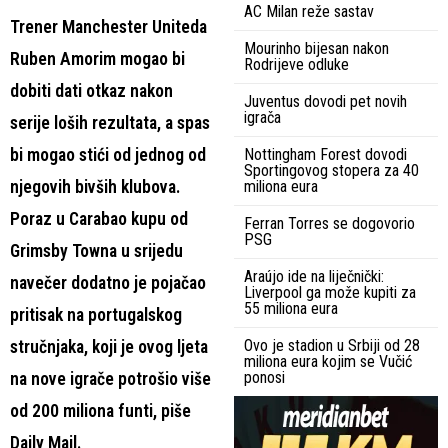
AC Milan reže sastav
Trener Manchester Uniteda
Mourinho bijesan nakon
Ruben Amorim mogao bi
Rodrijeve odluke
dobiti dati otkaz nakon
Juventus dovodi pet novih
igrača
serije loših rezultata, a spas
bi mogao stići od jednog od
Nottingham Forest dovodi
Sportingovog stopera za 40
njegovih bivših klubova.
miliona eura
Poraz u Carabao kupu od
Ferran Torres se dogovorio
PSG
Grimsby Towna u srijedu
Araújo ide na liječnički:
navečer dodatno je pojačao
Liverpool ga može kupiti za
55 miliona eura
pritisak na portugalskog
Ovo je stadion u Srbiji od 28
stručnjaka, koji je ovog ljeta
miliona eura kojim se Vučić
ponosi
na nove igrače potrošio više
od 200 miliona funti, piše
Daily Mail.