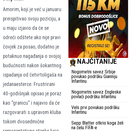
Amorim, koji je već u januaru
preispitivao svoju poziciju, a
u maju izjavio da će se
odreći odštete ako nije pravi
čovjek za posao, dodatno je
potaknuo nagađanja o svojoj
NAJČITANIJE
budućnosti nakon šokantnog
Nogometni savez Srbije
ispadanja od četvrtoligaša na
povukao podršku Gianniju
Infantinu
jedanaesterce. Frustrirani
Nogometni savez Engleske
40-godišnjak opisao je poraz
povlači podršku Infantinu
kao “granicu” i najavio da će
Vels prvi povukao podršku
razgovarati s upravom kluba
Infantinu
tokom dvosedmične
Sepp Blatter otkrio koga želi
na čelu FIFA-e
reprezentativne stanke koja