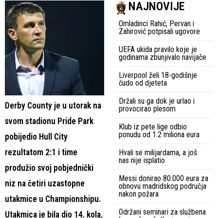
NAJNOVIJE
Omladinci Rahić, Pervan i
Zahirović potpisali ugovore
UEFA ukida pravilo koje je
godinama zbunjivalo navijače
Liverpool želi 18-godišnje
čudo od djeteta
Držali su ga dok je urlao i
Derby County je u utorak na
provocirao plesom
svom stadionu Pride Park
Klub iz pete lige odbio
ponudu od 1.2 miliona eura
pobijedio Hull City
rezultatom 2:1 i time
Hvali se milijardama, a još
nas nije isplatio
produžio svoj pobjednički
Messi donirao 80.000 eura za
niz na četiri uzastopne
obnovu madridskog područja
nakon požara
utakmice u Championshipu.
Održani seminari za službena
Utakmica je bila dio 14. kola,