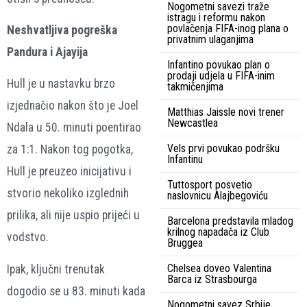
Nogometni savezi traže
istragu i reformu nakon
povlačenja FIFA-inog plana o
Neshvatljiva pogreška
privatnim ulaganjima
Pandura i Ajayija
Infantino povukao plan o
prodaji udjela u FIFA-inim
Hull je u nastavku brzo
takmičenjima
izjednačio nakon što je Joel
Matthias Jaissle novi trener
Newcastlea
Ndala u 50. minuti poentirao
Vels prvi povukao podršku
za 1:1. Nakon tog pogotka,
Infantinu
Hull je preuzeo inicijativu i
Tuttosport posvetio
stvorio nekoliko izglednih
naslovnicu Alajbegoviću
prilika, ali nije uspio prijeći u
Barcelona predstavila mladog
krilnog napadača iz Club
vodstvo.
Bruggea
Chelsea doveo Valentina
Ipak, ključni trenutak
Barca iz Strasbourga
dogodio se u 83. minuti kada
Nogometni savez Srbije