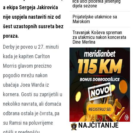
lica uoči početka jesenjeg
dijela sezone
a ekipa Sergeja Jakirovića
nije uspjela nastaviti niz od
Prijateljske utakmice sa
Marokom
šest uzastopnih susreta bez
Travanjak Koševa spreman
poraza.
za utakmicu nakon koncerata
Dine Merlina
Derby je poveo u 27. minuti
kada je kapiten Carlton
Morris glavom precizno
pogodio mrežu nakon
ubačaja Joea Warda iz
kornera. Gosti su zaprijetili u
nekoliko navrata, ali domaća
odbrana ostala je čvrsta, pa
su Ramsi na poluvrijeme
NAJČITANIJE
otišli s prednošću.