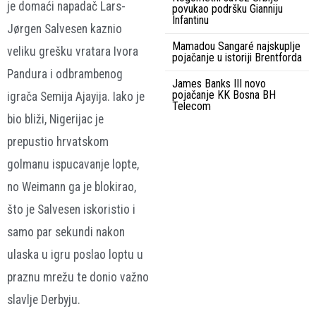
je domaći napadač Lars-
povukao podršku Gianniju
Infantinu
Jørgen Salvesen kaznio
Mamadou Sangaré najskuplje
veliku grešku vratara Ivora
pojačanje u istoriji Brentforda
Pandura i odbrambenog
James Banks III novo
pojačanje KK Bosna BH
igrača Semija Ajayija. Iako je
Telecom
bio bliži, Nigerijac je
prepustio hrvatskom
golmanu ispucavanje lopte,
no Weimann ga je blokirao,
što je Salvesen iskoristio i
samo par sekundi nakon
ulaska u igru poslao loptu u
praznu mrežu te donio važno
slavlje Derbyju.