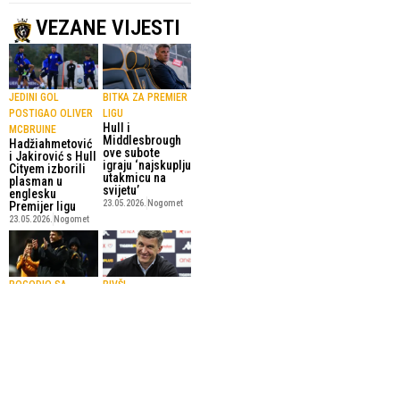
VEZANE VIJESTI
JEDINI GOL
BITKA ZA PREMIER
POSTIGAO OLIVER
LIGU
Hull i
MCBRUINE
Middlesbrough
Hadžiahmetović
ove subote
i Jakirović s Hull
igraju ‘najskuplju
Cityem izborili
utakmicu na
plasman u
svijetu’
englesku
23.05.2026.
Nogomet
Premijer ligu
23.05.2026.
Nogomet
POGODIO SA
BIVŠI
ZAMJENAMA
REPREZENTATIVAC
Jakirović ušao u
BIH
finale play-offa
Jakirović
za Premier ligu
večeras igra za
12.05.2026.
Nogomet
“najskuplju
utakmicu u
nogometu.”
11.05.2026.
Nogomet