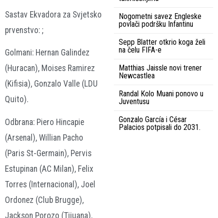
Sastav Ekvadora za Svjetsko
Nogometni savez Engleske
povlači podršku Infantinu
prvenstvo: ;
Sepp Blatter otkrio koga želi
na čelu FIFA-e
Golmani: Hernan Galindez
Matthias Jaissle novi trener
(Huracan), Moises Ramirez
Newcastlea
(Kifisia), Gonzalo Valle (LDU
Randal Kolo Muani ponovo u
Quito).
Juventusu
Gonzalo García i César
Odbrana: Piero Hincapie
Palacios potpisali do 2031.
(Arsenal), Willian Pacho
(Paris St-Germain), Pervis
Estupinan (AC Milan), Felix
Torres (Internacional), Joel
Ordonez (Club Brugge),
Jackson Porozo (Tijuana),