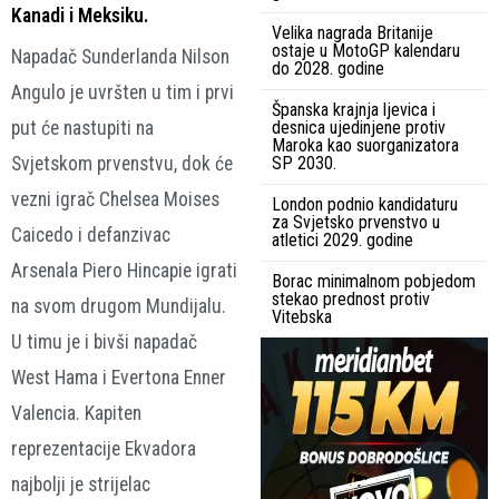
Kanadi i Meksiku.
Velika nagrada Britanije
ostaje u MotoGP kalendaru
Napadač Sunderlanda Nilson
do 2028. godine
Angulo je uvršten u tim i prvi
Španska krajnja ljevica i
put će nastupiti na
desnica ujedinjene protiv
Maroka kao suorganizatora
Svjetskom prvenstvu, dok će
SP 2030.
vezni igrač Chelsea Moises
London podnio kandidaturu
za Svjetsko prvenstvo u
Caicedo i defanzivac
atletici 2029. godine
Arsenala Piero Hincapie igrati
Borac minimalnom pobjedom
stekao prednost protiv
na svom drugom Mundijalu.
Vitebska
U timu je i bivši napadač
West Hama i Evertona Enner
Valencia. Kapiten
reprezentacije Ekvadora
najbolji je strijelac