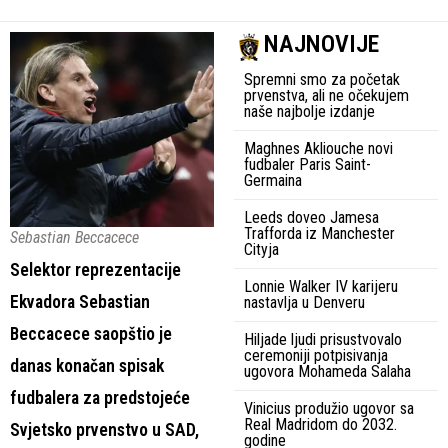
NAJNOVIJE
Spremni smo za početak
prvenstva, ali ne očekujem
naše najbolje izdanje
Maghnes Akliouche novi
fudbaler Paris Saint-
Germaina
Leeds doveo Jamesa
Trafforda iz Manchester
Sebastian Beccacece
Cityja
Selektor reprezentacije
Lonnie Walker IV karijeru
Ekvadora Sebastian
nastavlja u Denveru
Beccacece saopštio je
Hiljade ljudi prisustvovalo
ceremoniji potpisivanja
danas konačan spisak
ugovora Mohameda Salaha
fudbalera za predstojeće
Vinicius produžio ugovor sa
Real Madridom do 2032.
Svjetsko prvenstvo u SAD,
godine