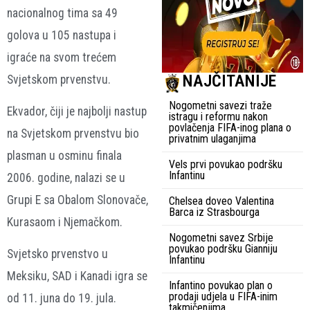
nacionalnog tima sa 49
golova u 105 nastupa i
igraće na svom trećem
NAJČITANIJE
Svjetskom prvenstvu.
Nogometni savezi traže
Ekvador, čiji je najbolji nastup
istragu i reformu nakon
povlačenja FIFA-inog plana o
na Svjetskom prvenstvu bio
privatnim ulaganjima
plasman u osminu finala
Vels prvi povukao podršku
Infantinu
2006. godine, nalazi se u
Grupi E sa Obalom Slonovače,
Chelsea doveo Valentina
Barca iz Strasbourga
Kurasaom i Njemačkom.
Nogometni savez Srbije
povukao podršku Gianniju
Svjetsko prvenstvo u
Infantinu
Meksiku, SAD i Kanadi igra se
Infantino povukao plan o
prodaji udjela u FIFA-inim
od 11. juna do 19. jula.
takmičenjima