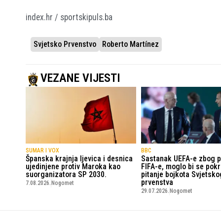
index.hr / sportskipuls.ba
Svjetsko Prvenstvo
Roberto Martínez
VEZANE VIJESTI
SUMAR I VOX
BBC
Španska krajnja ljevica i desnica
Sastanak UEFA-e zbog p
ujedinjene protiv Maroka kao
FIFA-e, moglo bi se pokr
suorganizatora SP 2030.
pitanje bojkota Svjetsko
prvenstva
7.08.2026.
Nogomet
29.07.2026.
Nogomet