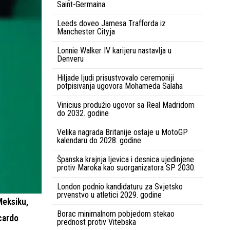
Saint-Germaina
Leeds doveo Jamesa Trafforda iz
Manchester Cityja
Lonnie Walker IV karijeru nastavlja u
Denveru
Hiljade ljudi prisustvovalo ceremoniji
potpisivanja ugovora Mohameda Salaha
Vinicius produžio ugovor sa Real Madridom
do 2032. godine
Velika nagrada Britanije ostaje u MotoGP
kalendaru do 2028. godine
Španska krajnja ljevica i desnica ujedinjene
protiv Maroka kao suorganizatora SP 2030.
London podnio kandidaturu za Svjetsko
prvenstvo u atletici 2029. godine
Meksiku,
Borac minimalnom pobjedom stekao
icardo
prednost protiv Vitebska