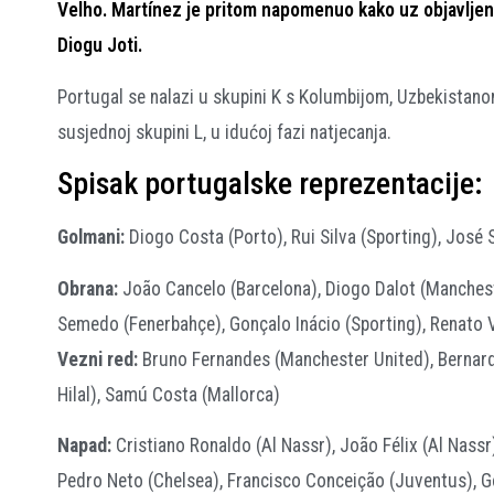
Velho. Martínez je pritom napomenuo kako uz objavljeni
Diogu Joti.
Portugal se nalazi u skupini K s Kolumbijom, Uzbekistanom
susjednoj skupini L, u idućoj fazi natjecanja.
Spisak portugalske reprezentacije:
Golmani:
Diogo Costa (Porto), Rui Silva (Sporting), José 
Obrana:
João Cancelo (Barcelona), Diogo Dalot (Manches
Semedo (Fenerbahçe), Gonçalo Inácio (Sporting), Renato V
Vezni red:
Bruno Fernandes (Manchester United), Bernardo
Hilal), Samú Costa (Mallorca)
Napad:
Cristiano Ronaldo (Al Nassr), João Félix (Al Nassr
Pedro Neto (Chelsea), Francisco Conceição (Juventus), G