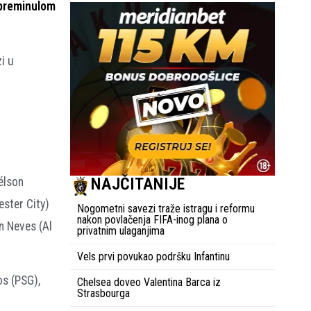
o preminulom
i u
NAJČITANIJE
élson
ester City)
Nogometni savezi traže istragu i reformu
nakon povlačenja FIFA-inog plana o
n Neves (Al
privatnim ulaganjima
Vels prvi povukao podršku Infantinu
os (PSG),
Chelsea doveo Valentina Barca iz
Strasbourga