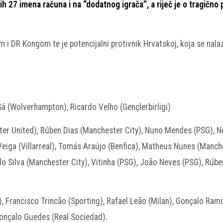
h 27 imena računa i na “dodatnog igrača”, a riječ je o tragičn
 i DR Kongom te je potencijalni protivnik Hrvatskoj, koja se nalaz
Sá (Wolverhampton), Ricardo Velho (Gençlerbirligi)
ter United), Rúben Dias (Manchester City), Nuno Mendes (PSG), N
eiga (Villarreal), Tomás Araújo (Benfica), Matheus Nunes (Manch
 Silva (Manchester City), Vitinha (PSG), João Neves (PSG), Rúbe
), Francisco Trincão (Sporting), Rafael Leão (Milan), Gonçalo Ram
onçalo Guedes (Real Sociedad).