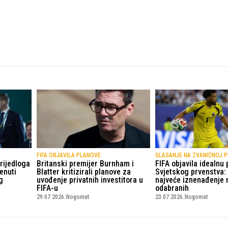
FIFA OBJAVILA PLANOVE
GLASANJE NA ZVANIČNOJ 
rijedloga
Britanski premijer Burnham i
FIFA objavila idealnu
enuti
Blatter kritizirali planove za
Svjetskog prvenstva:
g
uvođenje privatnih investitora u
najveće iznenađenje
FIFA-u
odabranih
29.07.2026.
Nogomet
23.07.2026.
Nogomet