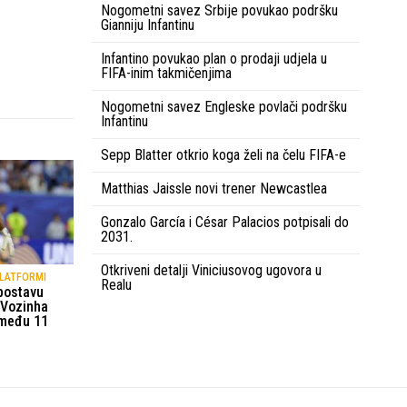
Nogometni savez Srbije povukao podršku
Gianniju Infantinu
Infantino povukao plan o prodaji udjela u
FIFA-inim takmičenjima
Nogometni savez Engleske povlači podršku
Infantinu
Sepp Blatter otkrio koga želi na čelu FIFA-e
Matthias Jaissle novi trener Newcastlea
Gonzalo García i César Palacios potpisali do
2031.
Otkriveni detalji Viniciusovog ugovora u
PLATFORMI
Realu
 postavu
 Vozinha
 među 11