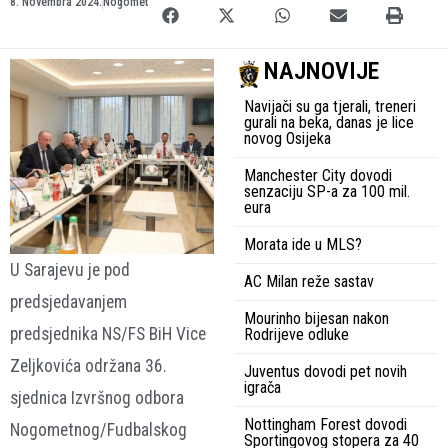
8. Novembra 2024.
Nogomet
NAJNOVIJE
Navijači su ga tjerali, treneri
gurali na beka, danas je lice
novog Osijeka
Manchester City dovodi
senzaciju SP-a za 100 mil.
eura
Morata ide u MLS?
U Sarajevu je pod
AC Milan reže sastav
predsjedavanjem
Mourinho bijesan nakon
predsjednika NS/FS BiH Vice
Rodrijeve odluke
Zeljkovića održana 36.
Juventus dovodi pet novih
igrača
sjednica Izvršnog odbora
Nottingham Forest dovodi
Nogometnog/Fudbalskog
Sportingovog stopera za 40