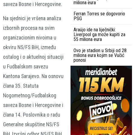
miliona eura
saveza Bosne i Hercegovine.
Ferran Torres se dogovorio
Na sjednici je vršena analiza
PSG
izbornih procesa na svim
Araújo ide na liječnički:
Liverpool ga može kupiti za
organizacionim nivoima u
55 miliona eura
okviru NS/FS BiH, između
Ovo je stadion u Srbiji od 28
miliona eura kojim se Vučić
ostalog i o aktuelnoj situaciji
ponosi
u Fudbalskom savezu
Kantona Sarajevo. Na osnovu
člana 35. Statuta
Nogometnog/Fudbalskog
saveza Bosne i Hercegovine i
člana 14. Poslovnika o radu
Generalne skupštine NS/FS
BiH, Izvršni odbor NS/FS BiH