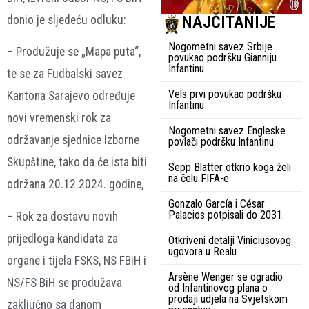
NAJČITANIJE
donio je sljedeću odluku:
Nogometni savez Srbije
– Produžuje se „Mapa puta“,
povukao podršku Gianniju
Infantinu
te se za Fudbalski savez
Vels prvi povukao podršku
Kantona Sarajevo određuje
Infantinu
novi vremenski rok za
Nogometni savez Engleske
održavanje sjednice Izborne
povlači podršku Infantinu
Skupštine, tako da će ista biti
Sepp Blatter otkrio koga želi
na čelu FIFA-e
održana 20.12.2024. godine,
Gonzalo García i César
Palacios potpisali do 2031.
– Rok za dostavu novih
prijedloga kandidata za
Otkriveni detalji Viniciusovog
ugovora u Realu
organe i tijela FSKS, NS FBiH i
Arsène Wenger se ogradio
NS/FS BiH se produžava
od Infantinovog plana o
prodaji udjela na Svjetskom
zaključno sa danom