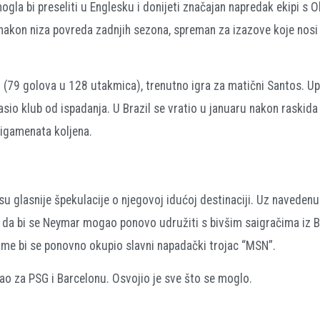
a bi preseliti u Englesku i donijeti značajan napredak ekipi s O
ac, nakon niza povreda zadnjih sezona, spreman za izazove koje nos
riji (79 golova u 128 utakmica), trenutno igra za matični Santos. U
sio klub od ispadanja. U Brazil se vratio u januaru nakon raskid
ligamenata koljena.
 glasnije špekulacije o njegovoj idućoj destinaciji. Uz navedenu
a da bi se Neymar mogao ponovo udružiti s bivšim saigračima iz 
me bi se ponovno okupio slavni napadački trojac “MSN”.
rao za PSG i Barcelonu. Osvojio je sve što se moglo.