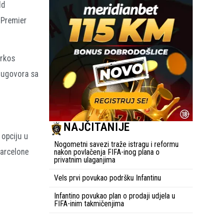
ld
i Premier
prkos
a ugovora sa
NAJČITANIJE
 opciju u
Nogometni savezi traže istragu i reformu
Barcelone
nakon povlačenja FIFA-inog plana o
privatnim ulaganjima
Vels prvi povukao podršku Infantinu
Infantino povukao plan o prodaji udjela u
FIFA-inim takmičenjima