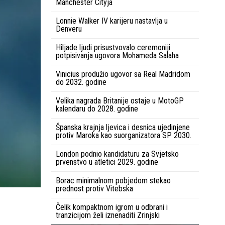
Manchester Cityja
Lonnie Walker IV karijeru nastavlja u
Denveru
Hiljade ljudi prisustvovalo ceremoniji
potpisivanja ugovora Mohameda Salaha
Vinicius produžio ugovor sa Real Madridom
do 2032. godine
Velika nagrada Britanije ostaje u MotoGP
kalendaru do 2028. godine
Španska krajnja ljevica i desnica ujedinjene
protiv Maroka kao suorganizatora SP 2030.
London podnio kandidaturu za Svjetsko
prvenstvo u atletici 2029. godine
Borac minimalnom pobjedom stekao
prednost protiv Vitebska
Čelik kompaktnom igrom u odbrani i
tranzicijom želi iznenaditi Zrinjski