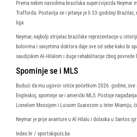
Prema nekim navodima brazilska superzvijezda Neymar mogl
Trafforda. Postavlja se i pitanje je li 33-godišnji Brazil
liga.
Neymar, najbolji strijelac brazilske reprezentacije u isto
bolovima i savjetima doktora daje sve od sebe kako bi spa
saudijskim Al-Hilalom i duge rehabilitacije zbog povrede 
Spominje se i MLS
Budući da mu ugovor ističe početkom 2026. godine, sve su
Engleskoj, spominje se i američki MLS. Postoje nagađanj
Lionelom Messijem i Luisom Suarezom u Inter Miamiju, či
Neymar je prije avanture u Al Hilalu i dolaska u Santos ig
Index.hr / sportskipuls.ba