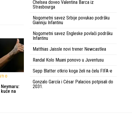
Chelsea doveo Valentina Barca iz
Strasbourga
Nogometni savez Srbije povukao podršku
Gianniju Infantinu
Nogometni savez Engleske povlači podršku
Infantinu
Matthias Jaissle novi trener Newcastlea
Randal Kolo Muani ponovo u Juventusu
Sepp Blatter otkrio koga želi na čelu FIFA-e
STI O
Gonzalo García i César Palacios potpisali do
o Neymaru:
2031.
d kuće na
Uvjeti korištenja
Kontakt