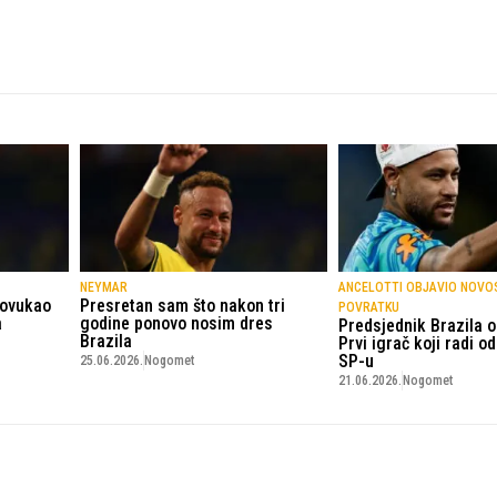
NEYMAR
ANCELOTTI OBJAVIO NOVO
povukao
Presretan sam što nakon tri
POVRATKU
a
godine ponovo nosim dres
Predsjednik Brazila 
Brazila
Prvi igrač koji radi o
SP-u
25.06.2026.
Nogomet
21.06.2026.
Nogomet
© Copyright - VICOBA d.o.o. 2024.