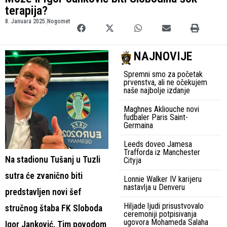
terapija?
8. Januara 2025.
Nogomet
NAJNOVIJE
Spremni smo za početak
prvenstva, ali ne očekujem
naše najbolje izdanje
Maghnes Akliouche novi
fudbaler Paris Saint-
Germaina
Leeds doveo Jamesa
Trafforda iz Manchester
Na stadionu Tušanj u Tuzli
Cityja
sutra će zvanično biti
Lonnie Walker IV karijeru
nastavlja u Denveru
predstavljen novi šef
Hiljade ljudi prisustvovalo
stručnog štaba FK Sloboda
ceremoniji potpisivanja
ugovora Mohameda Salaha
Igor Janković. Tim povodom