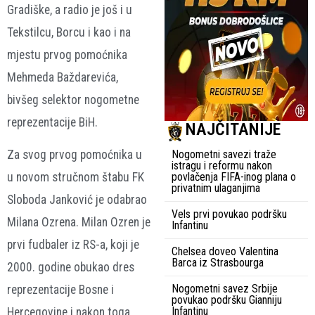
Gradiške, a radio je još i u
Tekstilcu, Borcu i kao i na
mjestu prvog pomoćnika
Mehmeda Baždarevića,
bivšeg selektor nogometne
reprezentacije BiH.
NAJČITANIJE
Nogometni savezi traže
Za svog prvog pomoćnika u
istragu i reformu nakon
povlačenja FIFA-inog plana o
u novom stručnom štabu FK
privatnim ulaganjima
Sloboda Janković je odabrao
Vels prvi povukao podršku
Milana Ozrena. Milan Ozren je
Infantinu
prvi fudbaler iz RS-a, koji je
Chelsea doveo Valentina
Barca iz Strasbourga
2000. godine obukao dres
Nogometni savez Srbije
reprezentacije Bosne i
povukao podršku Gianniju
Infantinu
Hercegovine i nakon toga