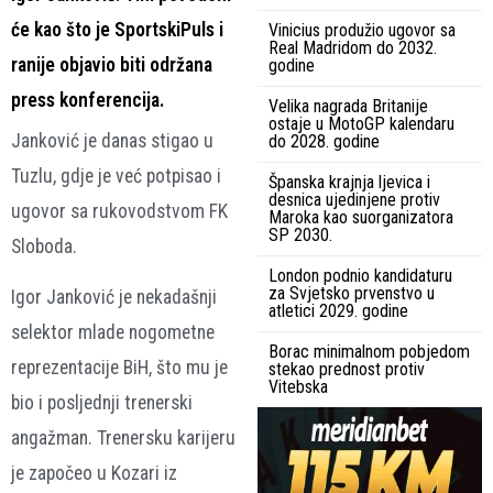
će kao što je SportskiPuls i
Vinicius produžio ugovor sa
Real Madridom do 2032.
ranije objavio biti održana
godine
press konferencija.
Velika nagrada Britanije
ostaje u MotoGP kalendaru
Janković je danas stigao u
do 2028. godine
Tuzlu, gdje je već potpisao i
Španska krajnja ljevica i
desnica ujedinjene protiv
ugovor sa rukovodstvom FK
Maroka kao suorganizatora
SP 2030.
Sloboda.
London podnio kandidaturu
za Svjetsko prvenstvo u
Igor Janković je nekadašnji
atletici 2029. godine
selektor mlade nogometne
Borac minimalnom pobjedom
reprezentacije BiH, što mu je
stekao prednost protiv
Vitebska
bio i posljednji trenerski
angažman. Trenersku karijeru
je započeo u Kozari iz