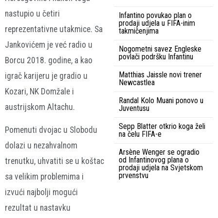
nastupio u četiri
Infantino povukao plan o
prodaji udjela u FIFA-inim
reprezentativne utakmice. Sa
takmičenjima
Jankovićem je već radio u
Nogometni savez Engleske
povlači podršku Infantinu
Borcu 2018. godine, a kao
Matthias Jaissle novi trener
igrač karijeru je gradio u
Newcastlea
Kozari, NK Domžale i
Randal Kolo Muani ponovo u
austrijskom Altachu.
Juventusu
Sepp Blatter otkrio koga želi
Pomenuti dvojac u Slobodu
na čelu FIFA-e
dolazi u nezahvalnom
Arsène Wenger se ogradio
od Infantinovog plana o
trenutku, uhvatiti se u koštac
prodaji udjela na Svjetskom
prvenstvu
sa velikim problemima i
izvući najbolji mogući
rezultat u nastavku