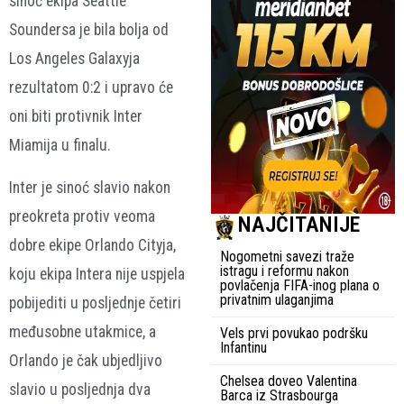
sinoć ekipa Seattle
Soundersa je bila bolja od
Los Angeles Galaxyja
rezultatom 0:2 i upravo će
oni biti protivnik Inter
Miamija u finalu.
Inter je sinoć slavio nakon
preokreta protiv veoma
NAJČITANIJE
dobre ekipe Orlando Cityja,
Nogometni savezi traže
istragu i reformu nakon
koju ekipa Intera nije uspjela
povlačenja FIFA-inog plana o
privatnim ulaganjima
pobijediti u posljednje četiri
međusobne utakmice, a
Vels prvi povukao podršku
Infantinu
Orlando je čak ubjedljivo
Chelsea doveo Valentina
slavio u posljednja dva
Barca iz Strasbourga