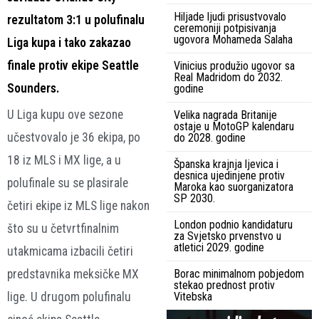
Hiljade ljudi prisustvovalo
rezultatom 3:1 u polufinalu
ceremoniji potpisivanja
ugovora Mohameda Salaha
Liga kupa i tako zakazao
finale protiv ekipe Seattle
Vinicius produžio ugovor sa
Real Madridom do 2032.
Sounders.
godine
U Liga kupu ove sezone
Velika nagrada Britanije
ostaje u MotoGP kalendaru
učestvovalo je 36 ekipa, po
do 2028. godine
18 iz MLS i MX lige, a u
Španska krajnja ljevica i
desnica ujedinjene protiv
polufinale su se plasirale
Maroka kao suorganizatora
SP 2030.
četiri ekipe iz MLS lige nakon
London podnio kandidaturu
što su u četvrtfinalnim
za Svjetsko prvenstvo u
atletici 2029. godine
utakmicama izbacili četiri
predstavnika meksičke MX
Borac minimalnom pobjedom
stekao prednost protiv
lige. U drugom polufinalu
Vitebska