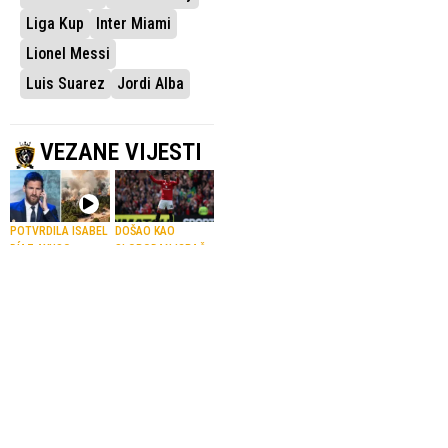
Liga Kup
Inter Miami
Lionel Messi
Luis Suarez
Jordi Alba
VEZANE VIJESTI
POTVRDILA ISABEL
DOŠAO KAO
DÍAZ AYUSO
SLOBODAN IGRAČ
Messi donirao
Casemiro novi
80.000 eura za
fudbaler Intera
obnovu
iz Miamija
madridskog
23.07.2026.
Nogomet
područja nakon
požara
5.08.2026.
Nogomet
NIJE KRIO EMOCIJE
SA 22 POGOTKA
Messi se
Mbappé