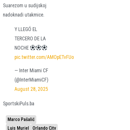
Suarezom u sudijskoj
nadoknadi utakmice.
Y LLEGÓ EL
TERCERO DE LA
NOCHE
pic.twitter.com/AMOpETvFUo
— Inter Miami CF
(@InterMiamiCF)
August 28, 2025
SportskiPuls.ba
Marco Pašalić
Luis Muriel
Orlando City