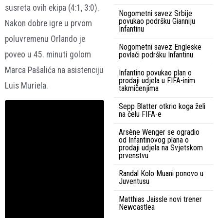
susreta ovih ekipa (4:1, 3:0).
Nogometni savez Srbije
povukao podršku Gianniju
Nakon dobre igre u prvom
Infantinu
poluvremenu Orlando je
Nogometni savez Engleske
poveo u 45. minuti golom
povlači podršku Infantinu
Marca Pašalića na asistenciju
Infantino povukao plan o
prodaji udjela u FIFA-inim
Luis Muriela.
takmičenjima
Sepp Blatter otkrio koga želi
na čelu FIFA-e
Arsène Wenger se ogradio
od Infantinovog plana o
prodaji udjela na Svjetskom
prvenstvu
Randal Kolo Muani ponovo u
Juventusu
Matthias Jaissle novi trener
Newcastlea