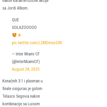
nakon karakteristične akcije
sa Jordi Albom.
QUE
GOLAZOOOOO
pic.twitter.com/L2MDmoxSSR
— Inter Miami CF
(@InterMiamiCF)
August 28, 2025
Konačnih 3:1 i plasman u
finale osigurao je golom
Telasco Segovia nakon
kombinacije sa Luisom