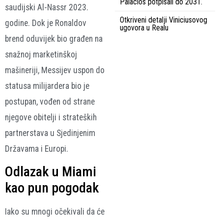
Palacios potpisali do 2031.
saudijski Al-Nassr 2023.
Otkriveni detalji Viniciusovog
godine. Dok je Ronaldov
ugovora u Realu
brend oduvijek bio građen na
snažnoj marketinškoj
mašineriji, Messijev uspon do
statusa milijardera bio je
postupan, vođen od strane
njegove obitelji i strateških
partnerstava u Sjedinjenim
Državama i Europi.
Odlazak u Miami
kao pun pogodak
Iako su mnogi očekivali da će