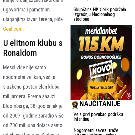
ugovorima i pametnim
Skupština NK Čelik podržala
izgradnju Nacionalnog
ulaganjima izvan terena, piše
stadiona
Goal.com
.
U elitnom klubu s
Ronaldom
Messi više nije samo
nogometni velikan, već je i
službeno postao član kluba
milijardera. Prema analizi
NAJČITANIJE
Bloomberga, 38-godišnjak je
Vels prvi povukao podršku
od 2007. godine zaradio više
Infantinu
od 700 milijuna dolara samo
Nogometni savezi traže