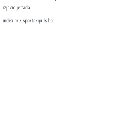
izjavio je tada.
index.hr / sportskipuls.ba
Lionel Messi
VEZANE VIJESTI
POTVRDILA ISABEL
NIJE KRIO EMOCIJE
Messi se
DÍAZ AYUSO
rasplakao nakon
Messi donirao
poraza u finalu
80.000 eura za
SP-a
obnovu
20.07.2026.
Nogomet
madridskog
područja nakon
požara
5.08.2026.
Nogomet