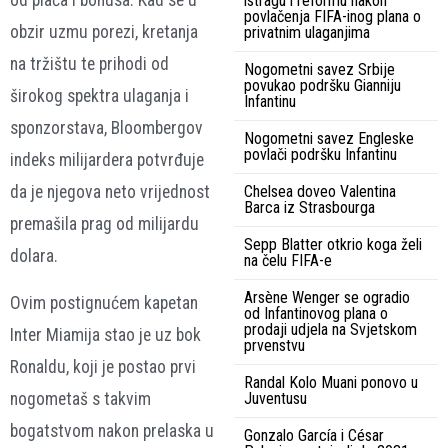
od plaća i bonusa. Kad se u
istragu i reformu nakon
povlačenja FIFA-inog plana o
obzir uzmu porezi, kretanja
privatnim ulaganjima
na tržištu te prihodi od
Nogometni savez Srbije
povukao podršku Gianniju
širokog spektra ulaganja i
Infantinu
sponzorstava, Bloombergov
Nogometni savez Engleske
povlači podršku Infantinu
indeks milijardera potvrđuje
Chelsea doveo Valentina
da je njegova neto vrijednost
Barca iz Strasbourga
premašila prag od milijardu
Sepp Blatter otkrio koga želi
dolara.
na čelu FIFA-e
Arsène Wenger se ogradio
Ovim postignućem kapetan
od Infantinovog plana o
prodaji udjela na Svjetskom
Inter Miamija stao je uz bok
prvenstvu
Ronaldu, koji je postao prvi
Randal Kolo Muani ponovo u
nogometaš s takvim
Juventusu
bogatstvom nakon prelaska u
Gonzalo García i César