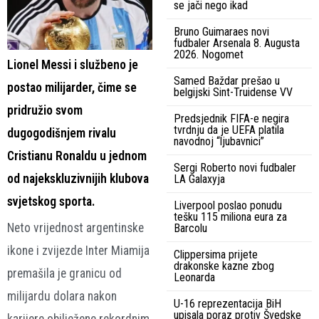
se jači nego ikad
Bruno Guimaraes novi
fudbaler Arsenala 8. Augusta
2026. Nogomet
Lionel Messi i službeno je
Samed Baždar prešao u
postao milijarder, čime se
belgijski Sint-Truidense VV
pridružio svom
Predsjednik FIFA-e negira
tvrdnju da je UEFA platila
dugogodišnjem rivalu
navodnoj “ljubavnici”
Cristianu Ronaldu u jednom
Sergi Roberto novi fudbaler
od najekskluzivnijih klubova
LA Galaxyja
svjetskog sporta.
Liverpool poslao ponudu
tešku 115 miliona eura za
Neto vrijednost argentinske
Barcolu
ikone i zvijezde Inter Miamija
Clippersima prijete
drakonske kazne zbog
premašila je granicu od
Leonarda
milijardu dolara nakon
U-16 reprezentacija BiH
upisala poraz protiv Švedske
karijere obilježene rekordnim