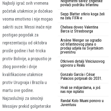
Nogometni savez Engleske
Najbolji igrač svih vremena
povlači podršku Infantinu
početak utakmice je dočekao
Sepp Blatter otkrio koga želi
na čelu FIFA-e
veoma emotivno i nije mogao
sakriti suze. Messi inače nije
Chelsea doveo Valentina
Barca iz Strasbourga
postigao pogodak za
Arsène Wenger se ogradio
reprezentaciju od oktobra
od Infantinovog plana o
prodaji udjela na Svjetskom
prošle godine i hat-tricka
prvenstvu
protiv Bolivije, a propustio je
Otkriveni detalji Viniciusovog
ugovora u Realu
zbog povrede i dvije
kvalifikacione utakmice
Gonzalo García i César
Palacios potpisali do 2031.
protiv Urugvaja i Brazila u
Hvali se milijardama, a još
martu ove godine.
nas nije isplatio
Najzaslužniji za sinoćnji
Randal Kolo Muani ponovo u
Juventusu
Messijev prekid golgeterske