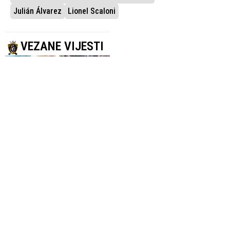
Julián Álvarez
Lionel Scaloni
VEZANE VIJESTI
POTVRDILA ISABEL
ZBOG
DÍAZ AYUSO
TRANSPARENTA O
Messi donirao
FALKLANDIMA
80.000 eura za
FIFA pokrenula
obnovu
disciplinski
madridskog
postupak protiv
područja nakon
Argentine
požara
30.07.2026.
Nogomet
5.08.2026.
Nogomet
OBJAVIO I AI
SLIJEDE SANKCIJE
FIFA pokrenula
ILUSTRACIJU
istragu zbog
Milei stao u
incidenata
odbranu
argentinskih
argentinske
igrača nakon
reprezentacije
finala Svjetskog