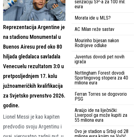
senzaciju SP-a za 100 mil.
eura
Morata ide u MLS?
Reprezentacija Argentine je
AC Milan reže sastav
na stadionu Monumental u
Mourinho bijesan nakon
Rodrijeve odluke
Buenos Airesu pred oko 80
hiljada gledalaca savladala
Juventus dovodi pet novih
igrača
Venecuelu rezultatom 3:0 u
Nottingham Forest dovodi
pretposljednjem 17. kolu
Sportingovog stopera za 40
miliona eura
južnoameričkih kvalifikacija
Ferran Torres se dogovorio
za Svjetsko prvenstvo 2026.
PSG
godine.
Araújo ide na liječnički:
Liverpool ga može kupiti za
Lionel Messi je kao kapiten
55 miliona eura
predvodio svoju Argentinu i
Ovo je stadion u Srbiji od 28
ovaj, vjerovatno zadnji put, u
miliona eura kojim se Vučić