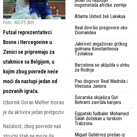
jedan od najboljih
nogometaša afričke zemlje
Atlanta United želi Lukakua
Foto: NS/FS BiH
Real dovršio pregovore oko
Futsal reprezentativci
Diomandea
Bosne i Hercegovine u
Jakirović angažovao grčkog
golmana Konstantinosa
Zenici se pripremaju za
Tzolakisa
utakmice sa Belgijom, u
Barcelona se uključila u utrku
za Rodrija
kojim zbog povrede neće
moći da nastupi jedan od
Pao dogovor Real Madrida i
Viniciusa Juniora
pozvanih igrača.
Švicarska skijašica Gut-
Izbornik Goran Melher morao
Behrami završila karijeru
je da aktivira jedan pretpoziv.
Egipatski fudbaler Mohamed
Salah dočekan u turskom
Trabzonu
Nažalost, zbog povrede naš
Miguel Gutiérrez prešao iz
stručni štab ne može da