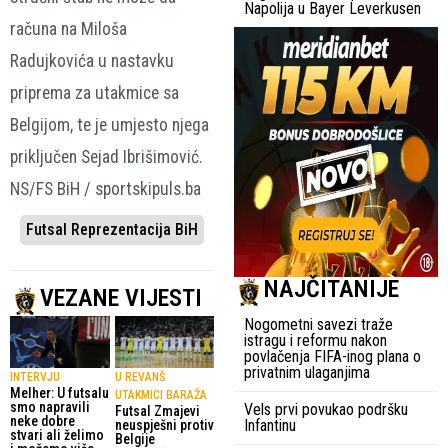
Napolija u Bayer Leverkusen
računa na Miloša
Radujkovića u nastavku
priprema za utakmice sa
Belgijom, te je umjesto njega
priključen Sejad Ibrišimović.
NS/FS BiH / sportskipuls.ba
Futsal Reprezentacija BiH
NAJČITANIJE
VEZANE VIJESTI
Nogometni savezi traže
istragu i reformu nakon
povlačenja FIFA-inog plana o
privatnim ulaganjima
INTERVJU
U REVANŠ
Melher: U futsalu
UTAKMICI BARAŽA
smo napravili
Vels prvi povukao podršku
Futsal Zmajevi
neke dobre
Infantinu
neuspješni protiv
stvari ali želimo
Belgije