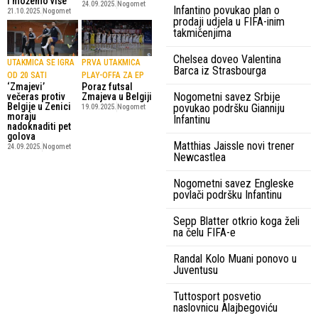
i možemo više
24.09.2025.
Nogomet
Infantino povukao plan o
21.10.2025.
Nogomet
prodaji udjela u FIFA-inim
takmičenjima
Chelsea doveo Valentina
UTAKMICA SE IGRA
PRVA UTAKMICA
Barca iz Strasbourga
OD 20 SATI
PLAY-OFFA ZA EP
‘Zmajevi’
Poraz futsal
Nogometni savez Srbije
večeras protiv
Zmajeva u Belgiji
Belgije u Zenici
povukao podršku Gianniju
19.09.2025.
Nogomet
moraju
Infantinu
nadoknaditi pet
golova
Matthias Jaissle novi trener
24.09.2025.
Nogomet
Newcastlea
Nogometni savez Engleske
povlači podršku Infantinu
Sepp Blatter otkrio koga želi
na čelu FIFA-e
Randal Kolo Muani ponovo u
Juventusu
Tuttosport posvetio
naslovnicu Alajbegoviću