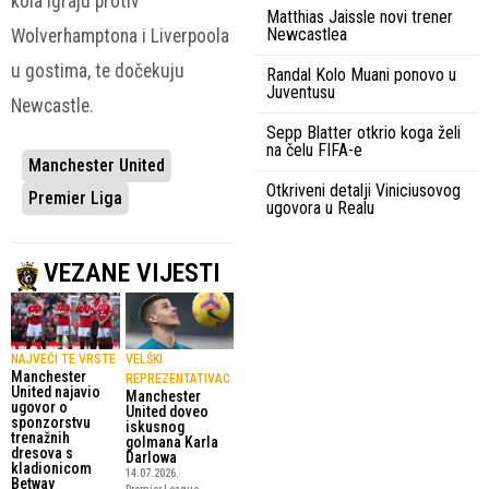
kola igraju protiv
Matthias Jaissle novi trener
Newcastlea
Wolverhamptona i Liverpoola
u gostima, te dočekuju
Randal Kolo Muani ponovo u
Juventusu
Newcastle.
Sepp Blatter otkrio koga želi
na čelu FIFA-e
Manchester United
Otkriveni detalji Viniciusovog
Premier Liga
ugovora u Realu
VEZANE VIJESTI
NAJVEĆI TE VRSTE
VELŠKI
Manchester
REPREZENTATIVAC
United najavio
Manchester
ugovor o
United doveo
sponzorstvu
iskusnog
trenažnih
golmana Karla
dresova s
Darlowa
kladionicom
14.07.2026.
Betway