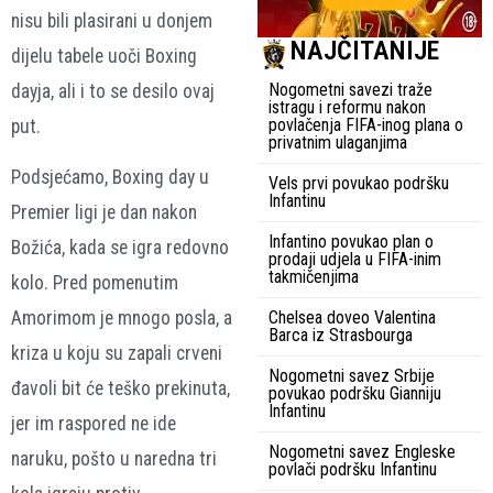
nisu bili plasirani u donjem
NAJČITANIJE
dijelu tabele uoči Boxing
Nogometni savezi traže
dayja, ali i to se desilo ovaj
istragu i reformu nakon
povlačenja FIFA-inog plana o
put.
privatnim ulaganjima
Podsjećamo, Boxing day u
Vels prvi povukao podršku
Infantinu
Premier ligi je dan nakon
Infantino povukao plan o
Božića, kada se igra redovno
prodaji udjela u FIFA-inim
takmičenjima
kolo. Pred pomenutim
Chelsea doveo Valentina
Amorimom je mnogo posla, a
Barca iz Strasbourga
kriza u koju su zapali crveni
Nogometni savez Srbije
đavoli bit će teško prekinuta,
povukao podršku Gianniju
Infantinu
jer im raspored ne ide
Nogometni savez Engleske
naruku, pošto u naredna tri
povlači podršku Infantinu