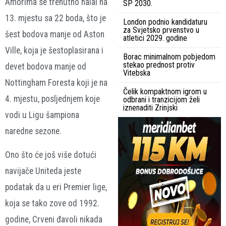
Amorima se trenutno nalai na
SP 2030.
13. mjestu sa 22 boda, što je
London podnio kandidaturu
za Svjetsko prvenstvo u
šest bodova manje od Aston
atletici 2029. godine
Ville, koja je šestoplasirana i
Borac minimalnom pobjedom
stekao prednost protiv
devet bodova manje od
Vitebska
Nottingham Foresta koji je na
Čelik kompaktnom igrom u
4. mjestu, posljednjem koje
odbrani i tranzicijom želi
iznenaditi Zrinjski
vodi u Ligu šampiona
naredne sezone.
Ono što će još više dotući
navijače Uniteda jeste
podatak da u eri Premier lige,
koja se tako zove od 1992.
godine, Crveni đavoli nikada