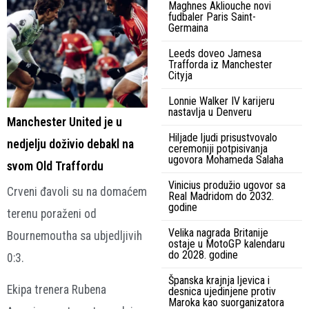
Maghnes Akliouche novi
fudbaler Paris Saint-
Germaina
Leeds doveo Jamesa
Trafforda iz Manchester
Cityja
Lonnie Walker IV karijeru
nastavlja u Denveru
Manchester United je u
Hiljade ljudi prisustvovalo
nedjelju doživio debakl na
ceremoniji potpisivanja
ugovora Mohameda Salaha
svom Old Traffordu
Vinicius produžio ugovor sa
Crveni đavoli su na domaćem
Real Madridom do 2032.
godine
terenu poraženi od
Velika nagrada Britanije
Bournemoutha sa ubjedljivih
ostaje u MotoGP kalendaru
do 2028. godine
0:3.
Španska krajnja ljevica i
Ekipa trenera Rubena
desnica ujedinjene protiv
Maroka kao suorganizatora