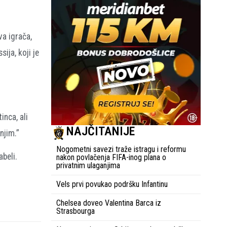
va igrača,
ja, koji je
nca, ali
NAJČITANIJE
njim.”
Nogometni savezi traže istragu i reformu
beli.
nakon povlačenja FIFA-inog plana o
privatnim ulaganjima
Vels prvi povukao podršku Infantinu
Chelsea doveo Valentina Barca iz
Strasbourga