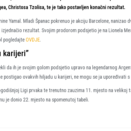
a, Christosa Tzolisa, te je tako postavljen konačni rezultat.
amine Yamal. Mladi Španac pokrenuo je akciju Barcelone, nanizao d
jednačio rezultat. Svojim prodorom podsjetio je na Lionela Messi
ol pogledajte
OVDJE
.
 karijeri”
kli da ih je svojim golom podsjetio upravo na legendarnog Argenti
 postigao ovakvih hiljadu u karijeri, ne mogu se ja upoređivati s 
godišnjoj Ligi prvaka te trenutno zauzima 11. mjesto na velikoj ta
mu je donio 22. mjesto na spomenutoj tabeli.