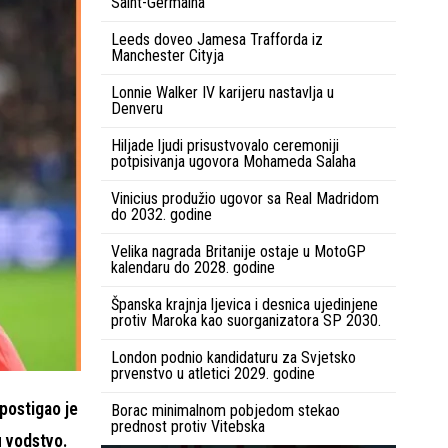
Saint-Germaina
Leeds doveo Jamesa Trafforda iz
Manchester Cityja
Lonnie Walker IV karijeru nastavlja u
Denveru
Hiljade ljudi prisustvovalo ceremoniji
potpisivanja ugovora Mohameda Salaha
Vinicius produžio ugovor sa Real Madridom
do 2032. godine
Velika nagrada Britanije ostaje u MotoGP
kalendaru do 2028. godine
Španska krajnja ljevica i desnica ujedinjene
protiv Maroka kao suorganizatora SP 2030.
London podnio kandidaturu za Svjetsko
prvenstvo u atletici 2029. godine
 postigao je
Borac minimalnom pobjedom stekao
prednost protiv Vitebska
u vodstvo.