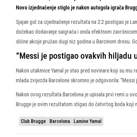
Novo izjednačenje stiglo je nakon autogola igrača Brugge
Sjajan gol za izjednačenje rezultata na 2:2 postigao je L
dočekao dodavanje saigrača i onda efektnom završnicom iz
slične akcije pružao dugi niz godina u Barcinom dresu. G
“Messi je postigao ovakvih hiljadu u
Nakon utakmice Yamal je stao pred novinare koji su mu re
mlada zvijezda Barcelone skromno je odgovorila: “Messi je
Nakon ovog rezultata Barcelona je upisala prvi remi u ovo
Brugge je ovim rezultatom stigao do četvrtog boda koji 
Club Brugge
Barcelona
Lamine Yamal