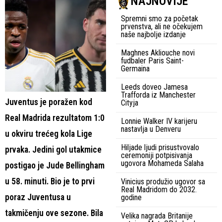
NAJNOVIJE
Spremni smo za početak
prvenstva, ali ne očekujem
naše najbolje izdanje
Maghnes Akliouche novi
fudbaler Paris Saint-
Germaina
Leeds doveo Jamesa
Trafforda iz Manchester
Juventus je poražen kod
Cityja
Real Madrida rezultatom 1:0
Lonnie Walker IV karijeru
nastavlja u Denveru
u okviru trećeg kola Lige
Hiljade ljudi prisustvovalo
prvaka. Jedini gol utakmice
ceremoniji potpisivanja
ugovora Mohameda Salaha
postigao je Jude Bellingham
u 58. minuti. Bio je to prvi
Vinicius produžio ugovor sa
Real Madridom do 2032.
poraz Juventusa u
godine
takmičenju ove sezone. Bila
Velika nagrada Britanije