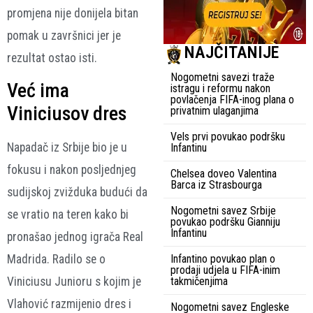
promjena nije donijela bitan
pomak u završnici jer je
NAJČITANIJE
rezultat ostao isti.
Nogometni savezi traže
Već ima
istragu i reformu nakon
povlačenja FIFA-inog plana o
Viniciusov dres
privatnim ulaganjima
Vels prvi povukao podršku
Napadač iz Srbije bio je u
Infantinu
fokusu i nakon posljednjeg
Chelsea doveo Valentina
Barca iz Strasbourga
sudijskoj zvižduka budući da
Nogometni savez Srbije
se vratio na teren kako bi
povukao podršku Gianniju
Infantinu
pronašao jednog igrača Real
Infantino povukao plan o
Madrida. Radilo se o
prodaji udjela u FIFA-inim
takmičenjima
Viniciusu Junioru s kojim je
Vlahović razmijenio dres i
Nogometni savez Engleske