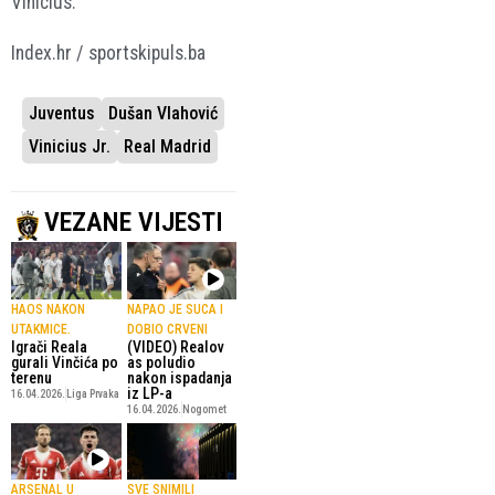
Vinicius.
Index.hr / sportskipuls.ba
Juventus
Dušan Vlahović
Vinicius Jr.
Real Madrid
VEZANE VIJESTI
HAOS NAKON
NAPAO JE SUCA I
UTAKMICE.
DOBIO CRVENI
Igrači Reala
(VIDEO) Realov
gurali Vinčića po
as poludio
terenu
nakon ispadanja
iz LP-a
16.04.2026.
Liga Prvaka
16.04.2026.
Nogomet
ARSENAL U
SVE SNIMILI