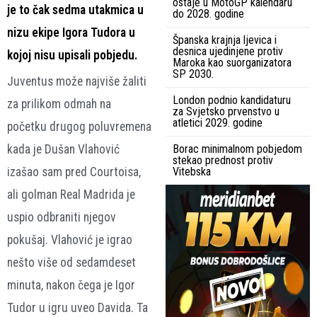
ostaje u MotoGP kalendaru
je to čak sedma utakmica u
do 2028. godine
nizu ekipe Igora Tudora u
Španska krajnja ljevica i
desnica ujedinjene protiv
kojoj nisu upisali pobjedu.
Maroka kao suorganizatora
SP 2030.
Juventus može najviše žaliti
London podnio kandidaturu
za prilikom odmah na
za Svjetsko prvenstvo u
atletici 2029. godine
početku drugog poluvremena
kada je Dušan Vlahović
Borac minimalnom pobjedom
stekao prednost protiv
izašao sam pred Courtoisa,
Vitebska
ali golman Real Madrida je
uspio odbraniti njegov
pokušaj. Vlahović je igrao
nešto više od sedamdeset
minuta, nakon čega je Igor
Tudor u igru uveo Davida. Ta