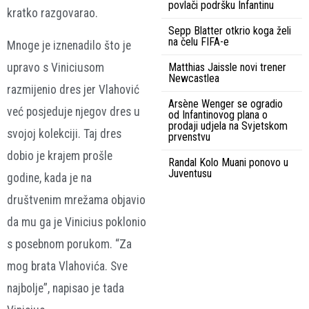
povlači podršku Infantinu
kratko razgovarao.
Sepp Blatter otkrio koga želi
na čelu FIFA-e
Mnoge je iznenadilo što je
upravo s Viniciusom
Matthias Jaissle novi trener
Newcastlea
razmijenio dres jer Vlahović
Arsène Wenger se ogradio
već posjeduje njegov dres u
od Infantinovog plana o
prodaji udjela na Svjetskom
svojoj kolekciji. Taj dres
prvenstvu
dobio je krajem prošle
Randal Kolo Muani ponovo u
Juventusu
godine, kada je na
društvenim mrežama objavio
da mu ga je Vinicius poklonio
s posebnom porukom. “Za
mog brata Vlahovića. Sve
najbolje”, napisao je tada