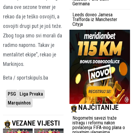
Germaina
dana ove sezone trener je
Leeds doveo Jamesa
rekao da je teško osvojiti, a
Trafforda iz Manchester
Cityja
osvojiti drugi put je još teže.
Zbog toga smo svi morali da
radimo naporno. Takav je
mentalitet ekipe”, rekao je
Markinjos.
Beta / sportskipuls.ba
PSG
Liga Prvaka
Marquinhos
NAJČITANIJE
Nogometni savezi traže
VEZANE VIJESTI
istragu i reformu nakon
povlačenja FIFA-inog plana o
privatnim ulaganjima