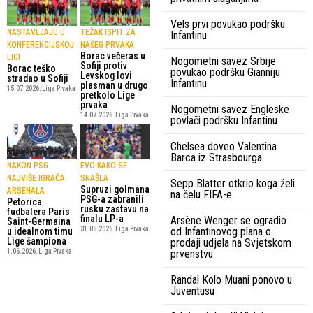
Vels prvi povukao podršku
NASTAVLJAJU U
TEŽAK ISPIT ZA
Infantinu
KONFERENCIJSKOJ
NAŠEG PRVAKA
Borac večeras u
LIGI
Nogometni savez Srbije
Sofiji protiv
Borac teško
povukao podršku Gianniju
Levskog lovi
stradao u Sofiji
Infantinu
plasman u drugo
15.07.2026.
Liga Prvaka
pretkolo Lige
prvaka
Nogometni savez Engleske
14.07.2026.
Liga Prvaka
povlači podršku Infantinu
Chelsea doveo Valentina
Barca iz Strasbourga
NAKON PSG
EVO KAKO SE
NAJVIŠE IGRAČA
SNAŠLA
Sepp Blatter otkrio koga želi
Supruzi golmana
ARSENALA
na čelu FIFA-e
PSG-a zabranili
Petorica
rusku zastavu na
fudbalera Paris
finalu LP-a
Arsène Wenger se ogradio
Saint-Germaina
od Infantinovog plana o
31.05.2026.
Liga Prvaka
u idealnom timu
Lige šampiona
prodaji udjela na Svjetskom
prvenstvu
1.06.2026.
Liga Prvaka
Randal Kolo Muani ponovo u
Juventusu