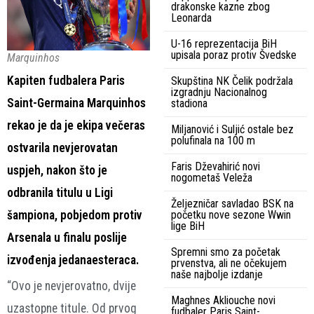
drakonske kazne zbog
Leonarda
U-16 reprezentacija BiH
upisala poraz protiv Švedske
Marquinhos
Kapiten fudbalera Paris
Skupština NK Čelik podržala
izgradnju Nacionalnog
Saint-Germaina Marquinhos
stadiona
rekao je da je ekipa večeras
Miljanović i Suljić ostale bez
polufinala na 100 m
ostvarila nevjerovatan
Faris Dževahirić novi
uspjeh, nakon što je
nogometaš Veleža
odbranila titulu u Ligi
Željezničar savladao BSK na
šampiona, pobjedom protiv
početku nove sezone Wwin
lige BiH
Arsenala u finalu poslije
Spremni smo za početak
izvođenja jedanaesteraca.
prvenstva, ali ne očekujem
naše najbolje izdanje
“Ovo je nevjerovatno, dvije
Maghnes Akliouche novi
uzastopne titule. Od prvog
fudbaler Paris Saint-