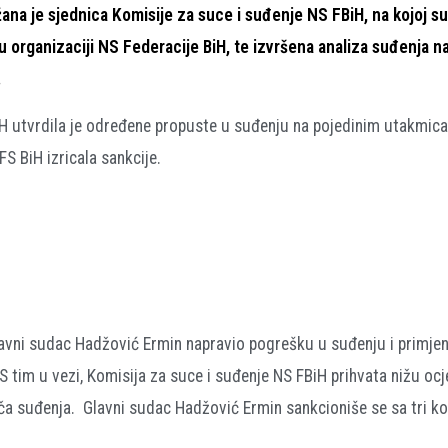
na je sjednica Komisije za suce i suđenje NS FBiH, na kojoj su
 organizaciji NS Federacije BiH, te izvršena analiza suđenja n
.
iH utvrdila je određene propuste u suđenju na pojedinim utakmica
S BiH izricala sankcije.
glavni sudac Hadžović Ermin napravio pogrešku u suđenju i primjen
 tim u vezi, Komisija za suce i suđenje NS FBiH prihvata nižu oc
 suđenja. Glavni sudac Hadžović Ermin sankcioniše se sa tri ko