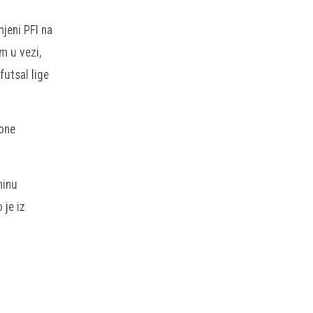
jeni PFI na
m u vezi,
utsal lige
zone
minu
 je iz