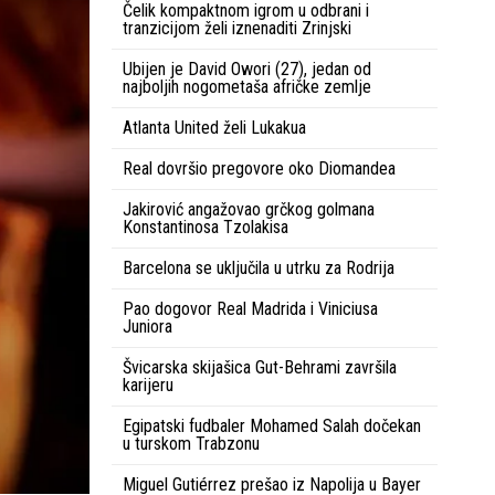
Čelik kompaktnom igrom u odbrani i
tranzicijom želi iznenaditi Zrinjski
Ubijen je David Owori (27), jedan od
najboljih nogometaša afričke zemlje
Atlanta United želi Lukakua
Real dovršio pregovore oko Diomandea
Jakirović angažovao grčkog golmana
Konstantinosa Tzolakisa
Barcelona se uključila u utrku za Rodrija
Pao dogovor Real Madrida i Viniciusa
Juniora
Švicarska skijašica Gut-Behrami završila
karijeru
Egipatski fudbaler Mohamed Salah dočekan
u turskom Trabzonu
Miguel Gutiérrez prešao iz Napolija u Bayer