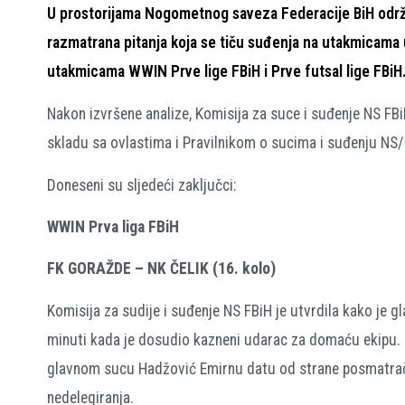
U prostorijama Nogometnog saveza Federacije BiH održa
razmatrana pitanja koja se tiču suđenja na utakmicama u
utakmicama WWIN Prve lige FBiH i Prve futsal lige FBiH
Nakon izvršene analize, Komisija za suce i suđenje NS FB
skladu sa ovlastima i Pravilnikom o sucima i suđenju NS/F
Doneseni su sljedeći zaključci:
WWIN Prva liga FBiH
FK GORAŽDE – NK ČELIK (16. kolo)
Komisija za sudije i suđenje NS FBiH je utvrdila kako je 
minuti kada je dosudio kazneni udarac za domaću ekipu. S
glavnom sucu Hadžović Emirnu datu od strane posmatrača
nedelegiranja.