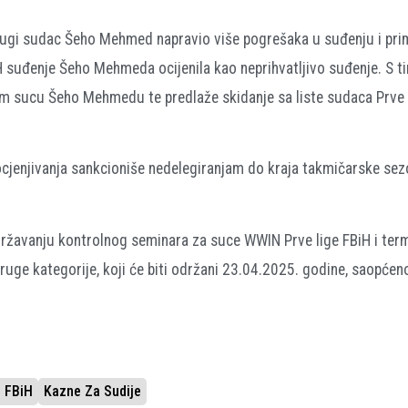
 drugi sudac Šeho Mehmed napravio više pogrešaka u suđenju i prim
iH suđenje Šeho Mehmeda ocijenila kao neprihvatljivo suđenje. S ti
om sucu Šeho Mehmedu te predlaže skidanje sa liste sudaca Prve f
jenjivanja sankcioniše nedelegiranjam do kraja takmičarske se
državanju kontrolnog seminara za suce WWIN Prve lige FBiH i ter
ruge kategorije, koji će biti održani 23.04.2025. godine, saopćeno
 FBiH
Kazne Za Sudije