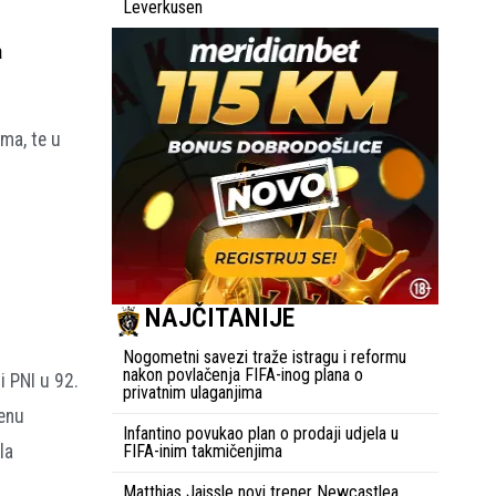
Leverkusen
a
ma, te u
NAJČITANIJE
Nogometni savezi traže istragu i reformu
nakon povlačenja FIFA-inog plana o
i PNI u 92.
privatnim ulaganjima
jenu
Infantino povukao plan o prodaji udjela u
la
FIFA-inim takmičenjima
Matthias Jaissle novi trener Newcastlea