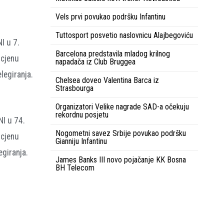
Vels prvi povukao podršku Infantinu
Tuttosport posvetio naslovnicu Alajbegoviću
I u 7.
Barcelona predstavila mladog krilnog
ocjenu
napadača iz Club Bruggea
legiranja.
Chelsea doveo Valentina Barca iz
Strasbourga
Organizatori Velike nagrade SAD-a očekuju
rekordnu posjetu
NI u 74.
Nogometni savez Srbije povukao podršku
ocjenu
Gianniju Infantinu
giranja.
James Banks III novo pojačanje KK Bosna
BH Telecom