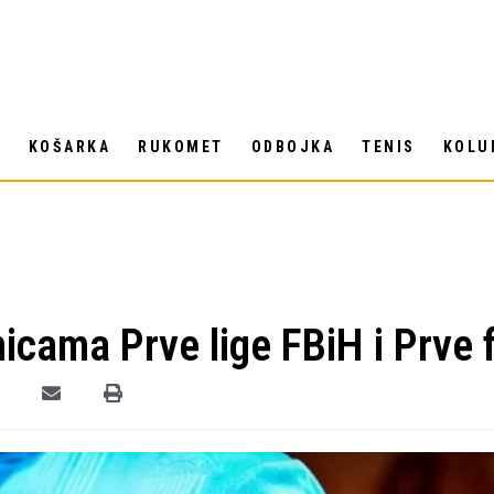
T
KOŠARKA
RUKOMET
ODBOJKA
TENIS
KOLU
cama Prve lige FBiH i Prve f