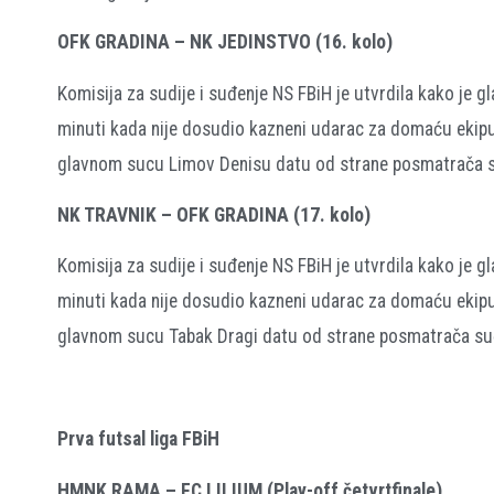
OFK GRADINA – NK JEDINSTVO (16. kolo)
Komisija za sudije i suđenje NS FBiH je utvrdila kako je 
minuti kada nije dosudio kazneni udarac za domaću ekipu.
glavnom sucu Limov Denisu datu od strane posmatrača suđ
NK TRAVNIK – OFK GRADINA (17. kolo)
Komisija za sudije i suđenje NS FBiH je utvrdila kako je 
minuti kada nije dosudio kazneni udarac za domaću ekipu.
glavnom sucu Tabak Dragi datu od strane posmatrača suđe
Prva futsal liga FBiH
HMNK RAMA – FC LILIUM (Play-off četvrtfinale)