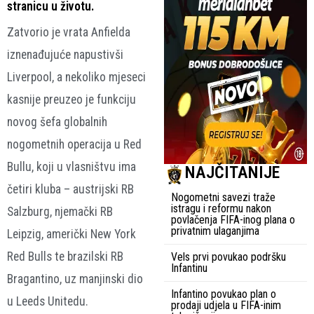
stranicu u životu.
Zatvorio je vrata Anfielda
iznenađujuće napustivši
Liverpool, a nekoliko mjeseci
kasnije preuzeo je funkciju
novog šefa globalnih
nogometnih operacija u Red
Bullu, koji u vlasništvu ima
NAJČITANIJE
četiri kluba – austrijski RB
Nogometni savezi traže
istragu i reformu nakon
Salzburg, njemački RB
povlačenja FIFA-inog plana o
privatnim ulaganjima
Leipzig, američki New York
Red Bulls te brazilski RB
Vels prvi povukao podršku
Infantinu
Bragantino, uz manjinski dio
Infantino povukao plan o
u Leeds Unitedu.
prodaji udjela u FIFA-inim