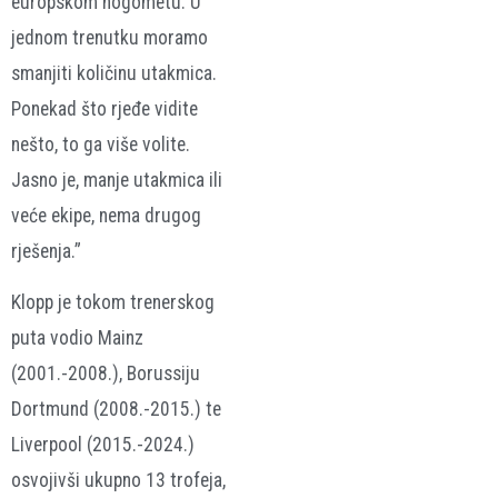
europskom nogometu. U
jednom trenutku moramo
smanjiti količinu utakmica.
Ponekad što rjeđe vidite
nešto, to ga više volite.
Jasno je, manje utakmica ili
veće ekipe, nema drugog
rješenja.”
Klopp je tokom trenerskog
puta vodio Mainz
(2001.-2008.), Borussiju
Dortmund (2008.-2015.) te
Liverpool (2015.-2024.)
osvojivši ukupno 13 trofeja,