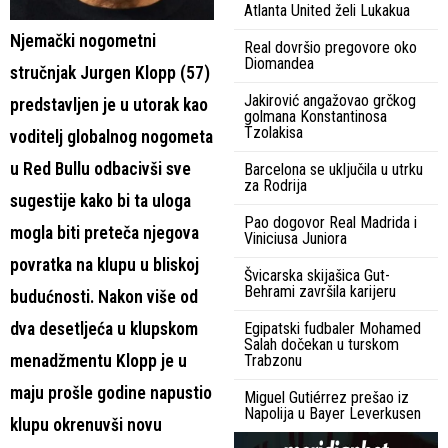
Atlanta United želi Lukakua
Njemački nogometni
Real dovršio pregovore oko
Diomandea
stručnjak Jurgen Klopp (57)
Jakirović angažovao grčkog
predstavljen je u utorak kao
golmana Konstantinosa
Tzolakisa
voditelj globalnog nogometa
u Red Bullu odbacivši sve
Barcelona se uključila u utrku
za Rodrija
sugestije kako bi ta uloga
Pao dogovor Real Madrida i
mogla biti preteča njegova
Viniciusa Juniora
povratka na klupu u bliskoj
Švicarska skijašica Gut-
Behrami završila karijeru
budućnosti. Nakon više od
dva desetljeća u klupskom
Egipatski fudbaler Mohamed
Salah dočekan u turskom
menadžmentu Klopp je u
Trabzonu
maju prošle godine napustio
Miguel Gutiérrez prešao iz
Napolija u Bayer Leverkusen
klupu okrenuvši novu