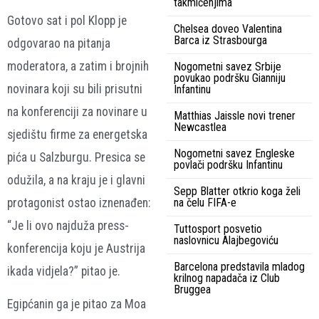
takmičenjima
Gotovo sat i pol Klopp je
Chelsea doveo Valentina
Barca iz Strasbourga
odgovarao na pitanja
moderatora, a zatim i brojnih
Nogometni savez Srbije
povukao podršku Gianniju
novinara koji su bili prisutni
Infantinu
na konferenciji za novinare u
Matthias Jaissle novi trener
Newcastlea
sjedištu firme za energetska
Nogometni savez Engleske
pića u Salzburgu. Presica se
povlači podršku Infantinu
odužila, a na kraju je i glavni
Sepp Blatter otkrio koga želi
protagonist ostao iznenađen:
na čelu FIFA-e
“Je li ovo najduža press-
Tuttosport posvetio
naslovnicu Alajbegoviću
konferencija koju je Austrija
Barcelona predstavila mladog
ikada vidjela?” pitao je.
krilnog napadača iz Club
Bruggea
Egipćanin ga je pitao za Moa