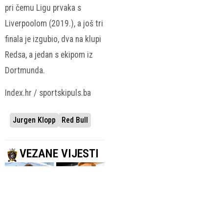
pri čemu Ligu prvaka s
Liverpoolom (2019.), a još tri
finala je izgubio, dva na klupi
Redsa, a jedan s ekipom iz
Dortmunda.
Index.hr / sportskipuls.ba
Jurgen Klopp
Red Bull
VEZANE VIJESTI
BBC
JEDNOGLASNO
Klopp započeo
IZABRAN
mandat
Klopp novi
selektora
selektor