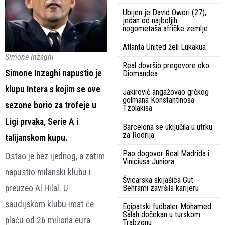
Ubijen je David Owori (27),
jedan od najboljih
nogometaša afričke zemlje
Atlanta United želi Lukakua
Simone Inzaghi
Real dovršio pregovore oko
Simone Inzaghi napustio je
Diomandea
klupu Intera s kojim se ove
Jakirović angažovao grčkog
golmana Konstantinosa
sezone borio za trofeje u
Tzolakisa
Ligi prvaka, Serie A i
Barcelona se uključila u utrku
za Rodrija
talijanskom kupu.
Pao dogovor Real Madrida i
Ostao je bez ijednog, a zatim
Viniciusa Juniora
napustio milanski klubu i
Švicarska skijašica Gut-
preuzeo Al Hilal. U
Behrami završila karijeru
saudijskom klubu imat će
Egipatski fudbaler Mohamed
Salah dočekan u turskom
plaću od 26 miliona eura
Trabzonu