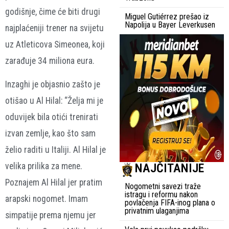
godišnje, čime će biti drugi
Miguel Gutiérrez prešao iz
Napolija u Bayer Leverkusen
najplaćeniji trener na svijetu
uz Atleticova Simeonea, koji
zarađuje 34 miliona eura.
Inzaghi je objasnio zašto je
otišao u Al Hilal: “Želja mi je
oduvijek bila otići trenirati
izvan zemlje, kao što sam
želio raditi u Italiji. Al Hilal je
NAJČITANIJE
velika prilika za mene.
Poznajem Al Hilal jer pratim
Nogometni savezi traže
istragu i reformu nakon
arapski nogomet. Imam
povlačenja FIFA-inog plana o
privatnim ulaganjima
simpatije prema njemu jer