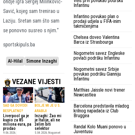
Vels prvi povukao podršku
ondje igra Sergej Milinković-
Infantinu
Savić, kojeg sam trenirao u
Infantino povukao plan o
Laziju. Sretan sam što sam
prodaji udjela u FIFA-inim
takmičenjima
se ponovno susreo s njim.”
Chelsea doveo Valentina
Barca iz Strasbourga
sportskipuls.ba
Nogometni savez Engleske
povlači podršku Infantinu
Al-Hilal
Simone Inzaghi
Nogometni savez Srbije
povukao podršku Gianniju
Infantinu
VEZANE VIJESTI
Matthias Jaissle novi trener
Newcastlea
Barcelona predstavila mladog
SAD GA DOVODI
BOLJE MI JE U S.
krilnog napadača iz Club
BESPLATNO?
ARABIJI
Bruggea
Liverpool ga je
Inzaghi: Žao mi
kupio za 85
je Italije, ali ne
miliona eura, pa
želim biti
Randal Kolo Muani ponovo u
prodao
selektor
Juventusu
9.06.2026.
5.04.2026.
Nogomet