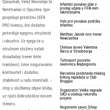
Qaisumah, Velež Nevesinje te
Infantino povukao plan o
prodaji udjela u FIFA-inim
Neretvanac iz Opuzena. Igor
takmičenjima
posjeduje prestižnu UEFA
Vels prvi povukao podršku
PRO licencu, što dodatno
Infantinu
potvrđuje njegovu stručnost
Matthias Jaissle novi trener
Newcastlea
i iskustvo. Uz njega će u
Chelsea doveo Valentina
stručnom stožeru ostati
Barca iz Strasbourga
dosadašnji trener Ante
Tuttosport posvetio
naslovnicu Alajbegoviću
Ivanišević, čime osiguravamo
kontinuitet i dodatnu
Barcelona predstavila mladog
krilnog napadača iz Club
stabilnost u radu momčadi. –
Bruggea
stoji u službenoj objavi kluba,
Organizatori Velike nagrade
SAD-a očekuju rekordnu
uz riječi dobrodošlice novom
posjetu
treneru.
Nogometni savez Srbije