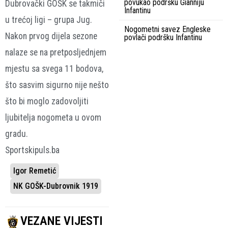
povukao podršku Gianniju
Dubrovački GOŠK se takmiči
Infantinu
u trećoj ligi – grupa Jug.
Nogometni savez Engleske
Nakon prvog dijela sezone
povlači podršku Infantinu
nalaze se na pretposljednjem
mjestu sa svega 11 bodova,
što sasvim sigurno nije nešto
što bi moglo zadovoljiti
ljubitelja nogometa u ovom
gradu.
Sportskipuls.ba
Igor Remetić
NK GOŠK-Dubrovnik 1919
VEZANE VIJESTI