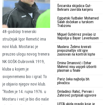
Švicarska skijašica Gut-
Behrami završila karijeru
Egipatski fudbaler Mohamed
Salah dočekan u turskom
Trabzonu
48-godišnji trenerski
Miguel Gutiérrez prešao iz
Napolija u Bayer Leverkusen
stručnjak Igor Remetić ima
novi klub. Mostarac je
Muslera: Želimo kreirati
prepoznatljiv stil igre
preuzeo ulogu novog trenera
zasnovan na kontroli lopte
NK GOŠK-Dubrovnik 1919,
Emina Omanović i Enhar
Mahmić nisu uspjeli izboriti
kluba u kojem je
plasman u finale
svojevremeno bio i igrač To
Pariz čeka najbolju bh.
plivačicu
je objavio njegov novi klub.
“Rođen je 14. rujna 1976. u
Omladinci Rahić, Pervan i
Zahirović potpisali ugovore
Mostaru i već je bio dio naše
UEFA ukida pravilo koje je