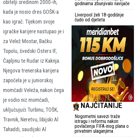
obitelji sredinom 2000-ih,
godinama zbunjivalo navijače
kada je nosio dres GOŠK-a
Liverpool želi 18-godišnje
čudo od djeteta
kao igrač. Tijekom svoje
igračke karijere nastupao je i
za Velež Mostar, Bačku
Topolu, švedski Östers IF,
Čapljinu te Rudar iz Kaknja.
Njegova trenerska karijera
započela je u juniorskoj
momčadi Veleža, nakon čega
je vodio niz momčadi,
NAJČITANIJE
uključujući Turbinu, TOŠK,
Nogometni savezi traže
Travnik, Neretvu, libijski Al
istragu i reformu nakon
povlačenja FIFA-inog plana o
Tahaddi, saudijski Al
privatnim ulaganjima