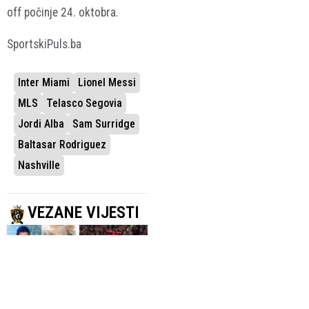
off počinje 24. oktobra.
SportskiPuls.ba
Inter Miami
Lionel Messi
MLS
Telasco Segovia
Jordi Alba
Sam Surridge
Baltasar Rodriguez
Nashville
VEZANE VIJESTI
POTVRDILA ISABEL
DOŠAO KAO
DÍAZ AYUSO
SLOBODAN IGRAČ
Messi donirao
Casemiro novi
80.000 eura za
fudbaler Intera