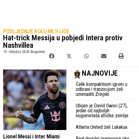
POSLJEDNJE KOLO MLS LIGE
Hat-trick Messija u pobjedi Intera protiv
Nashvillea
19. Oktobra 2025.
Nogomet
NAJNOVIJE
Čelik kompaktnom igrom u
odbrani i tranzicijom želi
iznenaditi Zrinjski
Ubijen je David Owori (27),
jedan od najboljih
nogometaša afričke zemlje
Atlanta United želi Lukakua
Lionel Messi i Inter Miami
Real dovršio pregovore oko