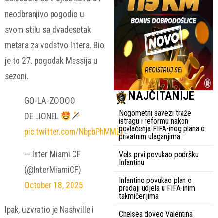
neodbranjivo pogodio u
svom stilu sa dvadesetak
metara za vodstvo Intera. Bio
je to 27. pogodak Messija u
sezoni.
NAJČITANIJE
GO-LA-ZOOOO
Nogometni savezi traže
DE LIONEL
istragu i reformu nakon
povlačenja FIFA-inog plana o
pic.twitter.com/NbpbPhMMLf
privatnim ulaganjima
— Inter Miami CF
Vels prvi povukao podršku
Infantinu
(@InterMiamiCF)
Infantino povukao plan o
October 18, 2025
prodaji udjela u FIFA-inim
takmičenjima
Ipak, uzvratio je Nashville i
Chelsea doveo Valentina