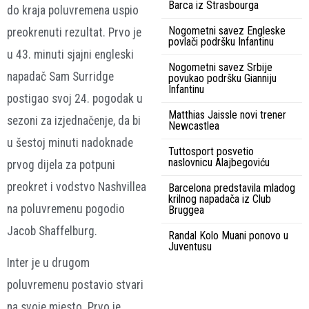
Barca iz Strasbourga
do kraja poluvremena uspio
Nogometni savez Engleske
preokrenuti rezultat. Prvo je
povlači podršku Infantinu
u 43. minuti sjajni engleski
Nogometni savez Srbije
napadač Sam Surridge
povukao podršku Gianniju
Infantinu
postigao svoj 24. pogodak u
Matthias Jaissle novi trener
sezoni za izjednačenje, da bi
Newcastlea
u šestoj minuti nadoknade
Tuttosport posvetio
naslovnicu Alajbegoviću
prvog dijela za potpuni
preokret i vodstvo Nashvillea
Barcelona predstavila mladog
krilnog napadača iz Club
na poluvremenu pogodio
Bruggea
Jacob Shaffelburg.
Randal Kolo Muani ponovo u
Juventusu
Inter je u drugom
poluvremenu postavio stvari
na svoje mjesto. Prvo je