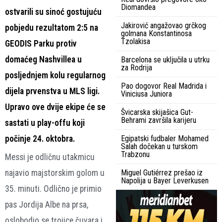
Diomandea
ostvarili su sinoć gostujuću
Jakirović angažovao grčkog
pobjedu rezultatom 2:5 na
golmana Konstantinosa
Tzolakisa
GEODIS Parku protiv
domaćeg Nashvillea u
Barcelona se uključila u utrku
za Rodrija
posljednjem kolu regularnog
Pao dogovor Real Madrida i
dijela prvenstva u MLS ligi.
Viniciusa Juniora
Upravo ove dvije ekipe će se
Švicarska skijašica Gut-
Behrami završila karijeru
sastati u play-offu koji
počinje 24. oktobra.
Egipatski fudbaler Mohamed
Salah dočekan u turskom
Trabzonu
Messi je odličnu utakmicu
najavio majstorskim golom u
Miguel Gutiérrez prešao iz
Napolija u Bayer Leverkusen
35. minuti. Odlično je primio
pas Jordija Albe na prsa,
oslobodio se trojice čuvara i