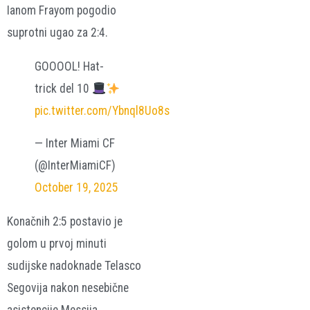
Ianom Frayom pogodio
suprotni ugao za 2:4.
GOOOOL! Hat-
trick del 10
pic.twitter.com/Ybnql8Uo8s
— Inter Miami CF
(@InterMiamiCF)
October 19, 2025
Konačnih 2:5 postavio je
golom u prvoj minuti
sudijske nadoknade Telasco
Segovija nakon nesebične