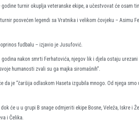
e godine turnir okuplja veteranske ekipe, a učestvovat će osam t
turnir posvećen legendi sa Vratnika i velikom čovjeku – Asimu F
oprinos fudbalu – izjavio je Jusufović.
godina nakon smrti Ferhatovića, njegov lik i djela ostaju urezani
g svoje humanosti zvali su ga majka siromašnih”.
iče da je “čaršija odlaskom Haseta izgubila mnogo. Od njega smo 
, dok će u u grupi B snage odmjeriti ekipe Bosne, Veleža, Iskre i Že
a i Čelika.