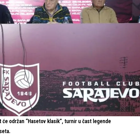
t će održan “Hasetov klasik”, turnir u čast legende
seta.