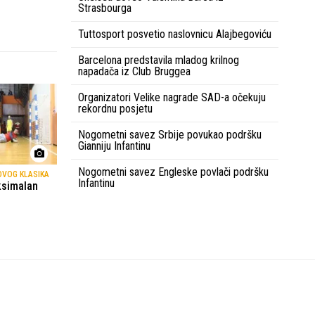
Strasbourga
Tuttosport posvetio naslovnicu Alajbegoviću
Barcelona predstavila mladog krilnog
napadača iz Club Bruggea
Organizatori Velike nagrade SAD-a očekuju
rekordnu posjetu
Nogometni savez Srbije povukao podršku
Gianniju Infantinu
Nogometni savez Engleske povlači podršku
OVOG KLASIKA
Infantinu
ksimalan
Uvjeti korištenja
Kontakt