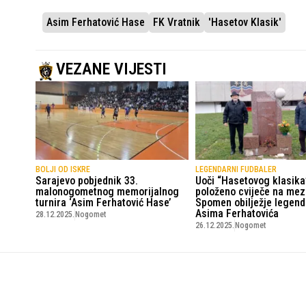
Asim Ferhatović Hase
FK Vratnik
'Hasetov Klasik'
VEZANE VIJESTI
BOLJI OD ISKRE
LEGENDARNI FUDBALER
Sarajevo pobjednik 33.
Uoči “Hasetovog klasika
malonogometnog memorijalnog
položeno cviječe na mez
turnira ‘Asim Ferhatović Hase’
Spomen obilježje legen
Asima Ferhatovića
28.12.2025.
Nogomet
26.12.2025.
Nogomet
SportskiPuls.ba