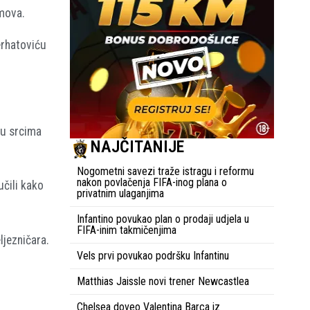
imova.
erhatoviću
 u srcima
NAJČITANIJE
Nogometni savezi traže istragu i reformu
nakon povlačenja FIFA-inog plana o
učili kako
privatnim ulaganjima
Infantino povukao plan o prodaji udjela u
FIFA-inim takmičenjima
ljezničara.
Vels prvi povukao podršku Infantinu
Matthias Jaissle novi trener Newcastlea
Chelsea doveo Valentina Barca iz