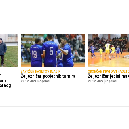
ZAVRŠEN HASETOV KLASIK
OKONČAN PRVI DAN HASET
”
Željezničar pobjednik turnira
Željezničar jedini ma
ar i
29.12.2024.
Nogomet
28.12.2024.
Nogomet
darnog
© Copyright - VICOBA d.o.o. 2024.