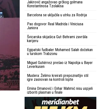
Jakirović angažovao grčkog golmana
Konstantinosa Tzolakisa
Barcelona se uključila u utrku za Rodrija
Pao dogovor Real Madrida i Viniciusa
Juniora
Švicarska skijašica Gut-Behrami završila
karijeru
Egipatski fudbaler Mohamed Salah dočekan
u turskom Trabzonu
Miguel Gutiérrez prešao iz Napolija u Bayer
Leverkusen
Muslera: Želimo kreirati prepoznatljiv stil
igre zasnovan na kontroli lopte
Emina Omanović i Enhar Mahmić nisu uspjeli
izboriti plasman u finale