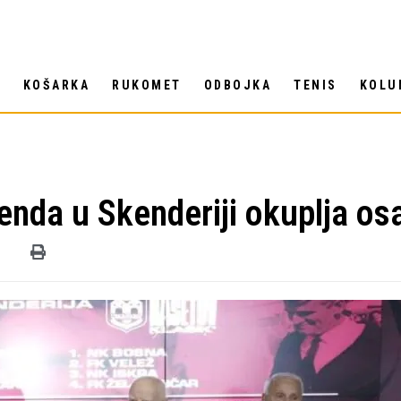
T
KOŠARKA
RUKOMET
ODBOJKA
TENIS
KOLU
kenda u Skenderiji okuplja o