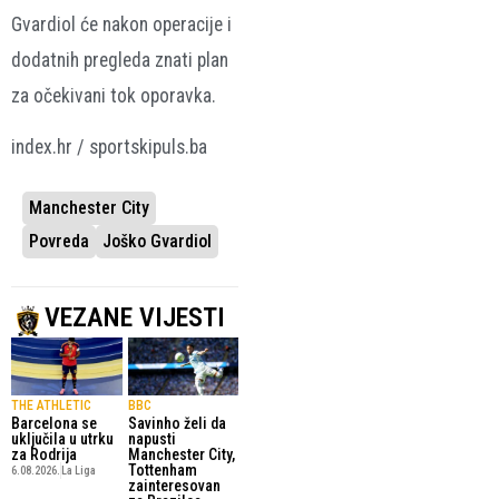
Gvardiol će nakon operacije i
dodatnih pregleda znati plan
za očekivani tok oporavka.
index.hr / sportskipuls.ba
Manchester City
Povreda
Joško Gvardiol
VEZANE VIJESTI
THE ATHLETIC
BBC
Barcelona se
Savinho želi da
uključila u utrku
napusti
za Rodrija
Manchester City,
Tottenham
6.08.2026.
La Liga
zainteresovan