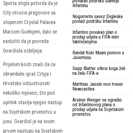
povukao podršku Gianniju
Sporta stigla potvrda da je
Infantinu
City otvorio pregovore sa
Nogometni savez Engleske
povlači podršku Infantinu
stoperom Crystal Palacea
Marcom Guehijem, dalo se
Infantino povukao plan o
prodaji udjela u FIFA-inim
naslutiti da je povreda
takmičenjima
Gvardiola ozbiljnija.
Randal Kolo Muani ponovo u
Juventusu
Prijelom kosti znači da će
Sepp Blatter otkrio koga želi
na čelu FIFA-e
obrambeni igrač Cityja i
Hrvatske odsustvovati
Matthias Jaissle novi trener
Newcastlea
nekoliko mjeseci, što pod
Arsène Wenger se ogradio
upitnik stavlja njegov nastup
od Infantinovog plana o
prodaji udjela na Svjetskom
na Svjetskom prvenstvu u
prvenstvu
junu. Gvardiol je na svom
prvom nastupu na Svjetskom