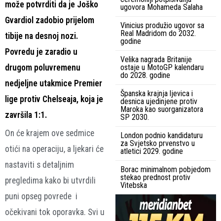
može potvrditi da je Joško
ugovora Mohameda Salaha
Gvardiol zadobio prijelom
Vinicius produžio ugovor sa
Real Madridom do 2032.
tibije na desnoj nozi.
godine
Povredu je zaradio u
Velika nagrada Britanije
drugom poluvremenu
ostaje u MotoGP kalendaru
do 2028. godine
nedjeljne utakmice Premier
Španska krajnja ljevica i
lige protiv Chelseaja, koja je
desnica ujedinjene protiv
Maroka kao suorganizatora
završila 1:1.
SP 2030.
On će krajem ove sedmice
London podnio kandidaturu
za Svjetsko prvenstvo u
otići na operaciju, a ljekari će
atletici 2029. godine
nastaviti s detaljnim
Borac minimalnom pobjedom
stekao prednost protiv
pregledima kako bi utvrdili
Vitebska
puni opseg povrede i
očekivani tok oporavka. Svi u