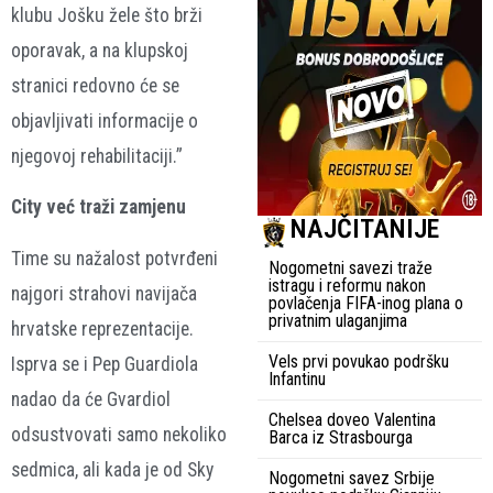
klubu Jošku žele što brži
oporavak, a na klupskoj
stranici redovno će se
objavljivati informacije o
njegovoj rehabilitaciji.”
City već traži zamjenu
NAJČITANIJE
Time su nažalost potvrđeni
Nogometni savezi traže
istragu i reformu nakon
najgori strahovi navijača
povlačenja FIFA-inog plana o
privatnim ulaganjima
hrvatske reprezentacije.
Vels prvi povukao podršku
Isprva se i Pep Guardiola
Infantinu
nadao da će Gvardiol
Chelsea doveo Valentina
odsustvovati samo nekoliko
Barca iz Strasbourga
sedmica, ali kada je od Sky
Nogometni savez Srbije