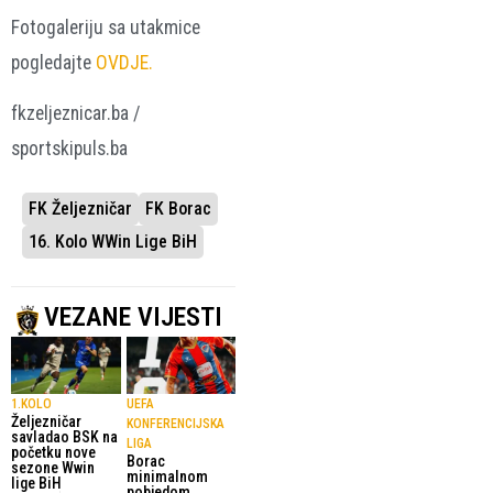
Fotogaleriju sa utakmice
pogledajte
OVDJE.
fkzeljeznicar.ba /
sportskipuls.ba
FK Željezničar
FK Borac
16. Kolo WWin Lige BiH
VEZANE VIJESTI
1.KOLO
UEFA
Željezničar
KONFERENCIJSKA
savladao BSK na
LIGA
početku nove
Borac
sezone Wwin
minimalnom
lige BiH
pobjedom