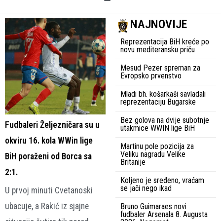
NAJNOVIJE
Reprezentacija BiH kreće po
novu mediteransku priču
Mesud Pezer spreman za
Evropsko prvenstvo
Mladi bh. košarkaši savladali
reprezentaciju Bugarske
Bez golova na dvije subotnje
Fudbaleri Željezničara su u
utakmice WWIN lige BiH
okviru 16. kola WWin lige
Martinu pole pozicija za
Veliku nagradu Velike
BiH poraženi od Borca sa
Britanije
2:1.
Koljeno je sređeno, vraćam
se jači nego ikad
U prvoj minuti Cvetanoski
ubacuje, a Rakić iz sjajne
Bruno Guimaraes novi
fudbaler Arsenala 8. Augusta