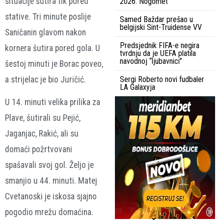
situacije šutira tik pored
2026. Nogomet
stative. Tri minute poslije
Samed Baždar prešao u
belgijski Sint-Truidense VV
Saničanin glavom nakon
Predsjednik FIFA-e negira
kornera šutira pored gola. U
tvrdnju da je UEFA platila
navodnoj “ljubavnici”
šestoj minuti je Borac poveo,
a strijelac je bio Juričić.
Sergi Roberto novi fudbaler
LA Galaxyja
U 14. minuti velika prilika za
Plave, šutirali su Pejić,
Jaganjac, Rakić, ali su
domaći požrtvovani
spašavali svoj gol. Željo je
smanjio u 44. minuti. Matej
Cvetanoski je iskosa sjajno
pogodio mrežu domaćina.