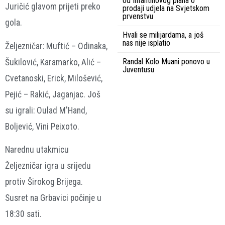
od Infantinovog plana o
Juričić glavom prijeti preko
prodaji udjela na Svjetskom
prvenstvu
gola.
Hvali se milijardama, a još
nas nije isplatio
Željezničar: Muftić – Odinaka,
Randal Kolo Muani ponovo u
Šukilović, Karamarko, Alić –
Juventusu
Cvetanoski, Erick, Milošević,
Pejić – Rakić, Jaganjac. Još
su igrali: Oulad M'Hand,
Boljević, Vini Peixoto.
Narednu utakmicu
Željezničar igra u srijedu
protiv Širokog Brijega.
Susret na Grbavici počinje u
18:30 sati.