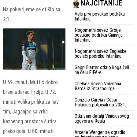
NAJČITANIJE
Na poluvrijeme se otišlo sa
Vels prvi povukao podršku
Infantinu
2:1.
Nogometni savez Srbije
povukao podršku Gianniju
Infantinu
Nogometni savez Engleske
povlači podršku Infantinu
Sepp Blatter otkrio koga želi
na čelu FIFA-e
U 59. minuti Muftić dobro
Chelsea doveo Valentina
Barca iz Strasbourga
brani udarac Hrelje. U 72.
Gonzalo García i César
minuti velika prilika za naš
Palacios potpisali do 2031.
tim, Jaganjac sa vrha
Otkriveni detalji Viniciusovog
ugovora u Realu
kaznenog prostora šutira
preko gola. U 80. minuti
Arsène Wenger se ogradio