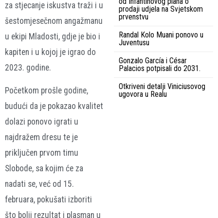
od Infantinovog plana o
za stjecanje iskustva traži i u
prodaji udjela na Svjetskom
prvenstvu
šestomjesečnom angažmanu
Randal Kolo Muani ponovo u
u ekipi Mladosti, gdje je bio i
Juventusu
kapiten i u kojoj je igrao do
Gonzalo García i César
2023. godine.
Palacios potpisali do 2031.
Otkriveni detalji Viniciusovog
Početkom prošle godine,
ugovora u Realu
budući da je pokazao kvalitet
dolazi ponovo igrati u
najdražem dresu te je
priključen prvom timu
Slobode, sa kojim će za
nadati se, već od 15.
februara, pokušati izboriti
što bolji rezultat i plasman u