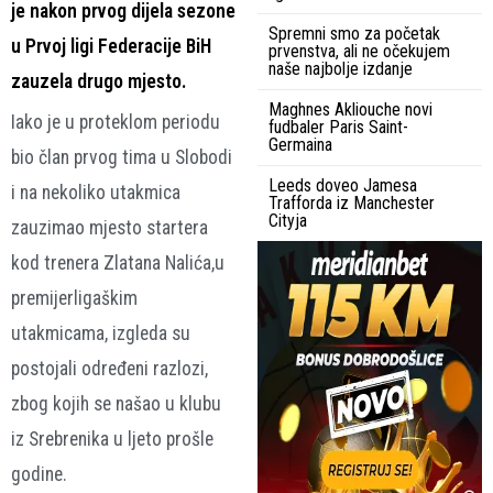
je nakon prvog dijela sezone
Spremni smo za početak
u Prvoj ligi Federacije BiH
prvenstva, ali ne očekujem
naše najbolje izdanje
zauzela drugo mjesto.
Maghnes Akliouche novi
Iako je u proteklom periodu
fudbaler Paris Saint-
Germaina
bio član prvog tima u Slobodi
Leeds doveo Jamesa
i na nekoliko utakmica
Trafforda iz Manchester
Cityja
zauzimao mjesto startera
kod trenera Zlatana Nalića,u
premijerligaškim
utakmicama, izgleda su
postojali određeni razlozi,
zbog kojih se našao u klubu
iz Srebrenika u ljeto prošle
godine.