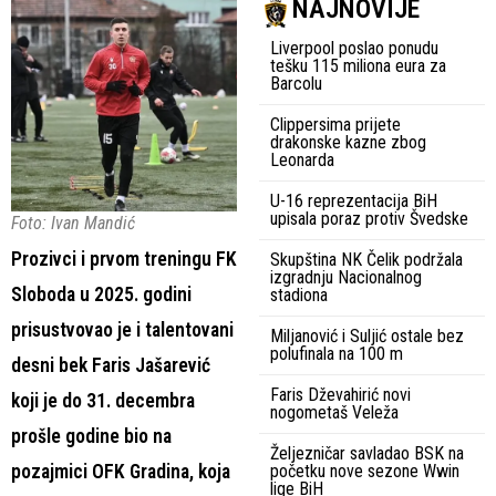
NAJNOVIJE
Liverpool poslao ponudu
tešku 115 miliona eura za
Barcolu
Clippersima prijete
drakonske kazne zbog
Leonarda
U-16 reprezentacija BiH
upisala poraz protiv Švedske
Foto: Ivan Mandić
Prozivci i prvom treningu FK
Skupština NK Čelik podržala
izgradnju Nacionalnog
Sloboda u 2025. godini
stadiona
prisustvovao je i talentovani
Miljanović i Suljić ostale bez
polufinala na 100 m
desni bek Faris Jašarević
Faris Dževahirić novi
koji je do 31. decembra
nogometaš Veleža
prošle godine bio na
Željezničar savladao BSK na
pozajmici OFK Gradina, koja
početku nove sezone Wwin
lige BiH