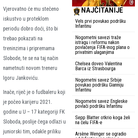
NAJČITANIJE
Vjerovatno će mu stečeno
iskustvo u proteklom
Vels prvi povukao podršku
Infantinu
periodu dobro doći, što bi
Nogometni savezi traže
trebao pokazati na
istragu i reformu nakon
povlačenja FIFA-inog plana o
treninzima i pripremama
privatnim ulaganjima
Slobode, te se na taj način
Chelsea doveo Valentina
nametnuti novom treneru
Barca iz Strasbourga
Igoru Jankoviću.
Nogometni savez Srbije
povukao podršku Gianniju
Infantinu
Inače, riječ je o fudbaleru koji
Nogometni savez Engleske
je počeo karijeru 2021.
povlači podršku Infantinu
godine u U – 17 kategoriji FK
Sepp Blatter otkrio koga želi
Sloboda, poslije čega odlazi u
na čelu FIFA-e
juniorski tim, odakle priliku
Arsène Wenger se ogradio