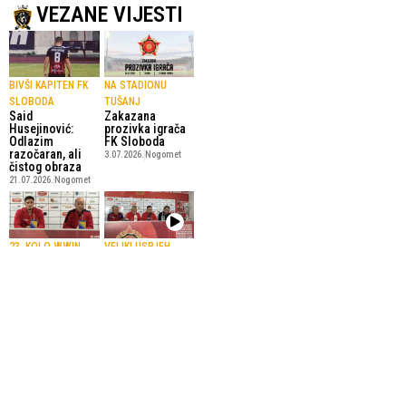
VEZANE VIJESTI
BIVŠI KAPITEN FK
NA STADIONU
SLOBODA
TUŠANJ
Said
Zakazana
Husejinović:
prozivka igrača
Odlazim
FK Sloboda
razočaran, ali
3.07.2026.
Nogomet
čistog obraza
21.07.2026.
Nogomet
23. KOLO WWIN
VELIKI USPJEH
(VIDEO) Juniori
PRVE LIGE FBIH
Slobode donijeli
Hodžić pred
trofej na Tušanj
derbi u Olovu:
11.05.2026.
Nogomet
Sloboda želi
nastavak
pobjedničkog
niza
17.05.2026.
Nogomet
SportskiPuls.ba
© Copyright - VICOBA d.o.o. 2024.