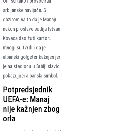
Oni su tako i provocirali
srbijanske navijače. S
obzirom na to da je Manaju
nakon proslave sudija Istvan
Kovacs dao žuti karton,
mnogi su tvrdili da je
albanski golgeter kažnjen jer
je na stadionu u Srbiji slavio
pokazujući albanski simbol.
Potpredsjednik
UEFA-e: Manaj
nije kažnjen zbog
orla