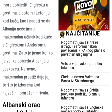
mora pobijediti Englesku u
gostima, a potom i Letoniju
kod kuće, kao i nadati se da
Albanija neće imati
NAJČITANIJE
maksimalan učinak kod kuće
Nogometni savezi traže
s Engleskom i Andorom u
istragu i reformu nakon
povlačenja FIFA-inog plana o
gostima. Zato je jasno koliko
privatnim ulaganjima
je velika pobjeda Albanije u
Vels prvi povukao podršku
Infantinu
Leskovcu. Naravno,
maksimalan prestiž daje joj i
Chelsea doveo Valentina
Barca iz Strasbourga
to što je izborena kod
Nogometni savez Srbije
najvećih i omraženih rivala.
povukao podršku Gianniju
Infantinu
Albanski orao
Nogometni savez Engleske
povlači podršku Infantinu