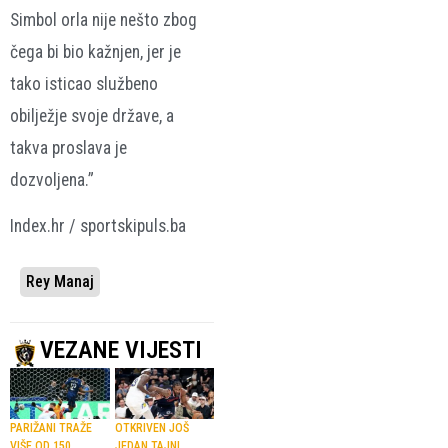
Simbol orla nije nešto zbog
čega bi bio kažnjen, jer je
tako isticao službeno
obilježje svoje države, a
takva proslava je
dozvoljena.”
Index.hr / sportskipuls.ba
Rey Manaj
VEZANE VIJESTI
PARIŽANI TRAŽE
OTKRIVEN JOŠ
VIŠE OD 150
JEDAN TAJNI