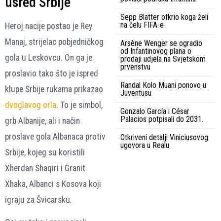
usred Srbije
Sepp Blatter otkrio koga želi
na čelu FIFA-e
Heroj nacije postao je Rey
Manaj, strijelac pobjedničkog
Arsène Wenger se ogradio
od Infantinovog plana o
gola u Leskovcu. On ga je
prodaji udjela na Svjetskom
prvenstvu
proslavio tako što je ispred
Randal Kolo Muani ponovo u
klupe Srbije rukama prikazao
Juventusu
dvoglavog orla
. To je simbol,
Gonzalo García i César
Palacios potpisali do 2031.
grb Albanije, ali i način
proslave gola Albanaca protiv
Otkriveni detalji Viniciusovog
ugovora u Realu
Srbije, kojeg su koristili
Xherdan Shaqiri i Granit
Xhaka, Albanci s Kosova koji
igraju za Švicarsku.