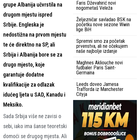
Faris Dževahirić novi
grupe Albanija učvrstila na
nogometaš Veleža
drugom mjestu ispred
Željezničar savladao BSK na
Srbije. Engleska je
početku nove sezone Wwin
lige BiH
nedostižna na prvom mjestu
Spremni smo za početak
te će direktno na SP, ali
prvenstva, ali ne očekujem
naše najbolje izdanje
Srbija i Albanija bore se za
Maghnes Akliouche novi
drugo mjesto, koje
fudbaler Paris Saint-
Germaina
garantuje dodatne
Leeds doveo Jamesa
kvalifikacije za odlazak
Trafforda iz Manchester
Cityja
idućeg ljeta u SAD, Kanadu i
Meksiko.
Sada Srbija više ne zavisi o
sebi, iako ima šanse teoretski
domoći se drugog mjesta. Ali