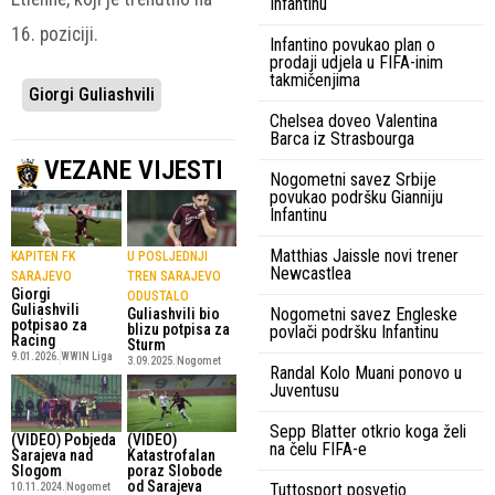
Infantinu
16. poziciji.
Infantino povukao plan o
prodaji udjela u FIFA-inim
takmičenjima
Giorgi Guliashvili
Chelsea doveo Valentina
Barca iz Strasbourga
VEZANE VIJESTI
Nogometni savez Srbije
povukao podršku Gianniju
Infantinu
Matthias Jaissle novi trener
KAPITEN FK
U POSLJEDNJI
Newcastlea
SARAJEVO
TREN SARAJEVO
Giorgi
ODUSTALO
Guliashvili
Nogometni savez Engleske
Guliashvili bio
potpisao za
blizu potpisa za
povlači podršku Infantinu
Racing
Sturm
9.01.2026.
WWIN Liga
3.09.2025.
Nogomet
Randal Kolo Muani ponovo u
Juventusu
Sepp Blatter otkrio koga želi
(VIDEO) Pobjeda
(VIDEO)
na čelu FIFA-e
Sarajeva nad
Katastrofalan
Slogom
poraz Slobode
od Sarajeva
Tuttosport posvetio
10.11.2024.
Nogomet