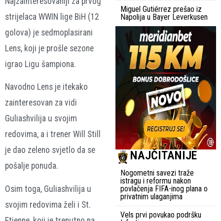
Najzainteresovaniji za prvog
Miguel Gutiérrez prešao iz
strijelaca WWIN lige BiH (12
Napolija u Bayer Leverkusen
golova) je sedmoplasirani
Lens, koji je prošle sezone
igrao Ligu šampiona.
Navodno Lens je itekako
zainteresovan za vidi
Guliashvilija u svojim
redovima, a i trener Will Still
je dao zeleno svjetlo da se
NAJČITANIJE
pošalje ponuda.
Nogometni savezi traže
istragu i reformu nakon
Osim toga, Guliashvilija u
povlačenja FIFA-inog plana o
privatnim ulaganjima
svojim redovima želi i St.
Vels prvi povukao podršku
Etienne, koji je trenutno na