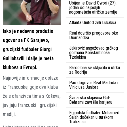
Ubijen je David Owori (27),
jedan od najboljih
nogometaša afričke zemlje
Atlanta United želi Lukakua
Iako je nedavno produžio
Real dovršio pregovore oko
Diomandea
ugovor sa FK Sarajevo,
Jakirović angažovao grčkog
gruzijski fudbaler Giorgi
golmana Konstantinosa
Tzolakisa
Gulliahsvili i dalje je meta
klubova u Evropi.
Barcelona se uključila u utrku
za Rodrija
Najnovije informacije dolaze
Pao dogovor Real Madrida i
iz Francuske, gdje dva kluba
Viniciusa Juniora
žele ofanzivca tima s Koševa,
Švicarska skijašica Gut-
Behrami završila karijeru
javljaju francuski i gruzijski
Egipatski fudbaler Mohamed
mediji.
Salah dočekan u turskom
Trabzonu