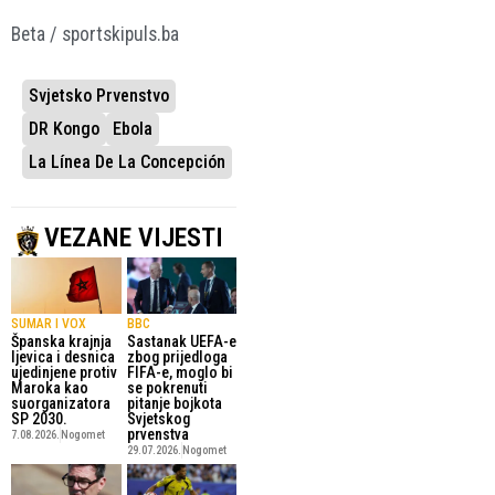
Beta / sportskipuls.ba
Svjetsko Prvenstvo
DR Kongo
Ebola
La Línea De La Concepción
VEZANE VIJESTI
SUMAR I VOX
BBC
Španska krajnja
Sastanak UEFA-e
ljevica i desnica
zbog prijedloga
ujedinjene protiv
FIFA-e, moglo bi
Maroka kao
se pokrenuti
suorganizatora
pitanje bojkota
SP 2030.
Svjetskog
prvenstva
7.08.2026.
Nogomet
29.07.2026.
Nogomet