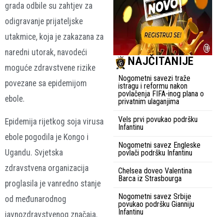
grada odbile su zahtjev za
odigravanje prijateljske
utakmice, koja je zakazana za
naredni utorak, navodeći
NAJČITANIJE
moguće zdravstvene rizike
Nogometni savezi traže
povezane sa epidemijom
istragu i reformu nakon
povlačenja FIFA-inog plana o
ebole.
privatnim ulaganjima
Vels prvi povukao podršku
Epidemija rijetkog soja virusa
Infantinu
ebole pogodila je Kongo i
Nogometni savez Engleske
Ugandu. Svjetska
povlači podršku Infantinu
zdravstvena organizacija
Chelsea doveo Valentina
Barca iz Strasbourga
proglasila je vanredno stanje
Nogometni savez Srbije
od međunarodnog
povukao podršku Gianniju
Infantinu
javnozdravstvenog značaja.