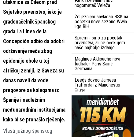
Faris Dževahirić novi
utakmice sa Čileom pred
nogometaš Veleža
Svjetsko prvenstvo, iako je
Željezničar savladao BSK na
gradonačelnik španskog
početku nove sezone Wwin
lige BiH
grada La Línea de la
Spremni smo za početak
Concepción odbio da odobri
prvenstva, ali ne očekujem
naše najbolje izdanje
održavanje meča zbog
Maghnes Akliouche novi
epidemije ebole u toj
fudbaler Paris Saint-
Germaina
afričkoj zemlji. Iz Saveza su
Leeds doveo Jamesa
danas naveli da vode
Trafforda iz Manchester
Cityja
pregovore sa kolegama iz
Španije i nadležnim
međunarodnim institucijama
kako bi se pronašlo rješenje.
Vlasti južnog španskog