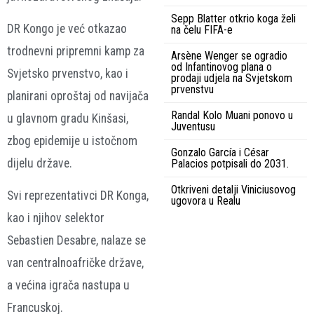
Sepp Blatter otkrio koga želi
DR Kongo je već otkazao
na čelu FIFA-e
trodnevni pripremni kamp za
Arsène Wenger se ogradio
od Infantinovog plana o
Svjetsko prvenstvo, kao i
prodaji udjela na Svjetskom
prvenstvu
planirani oproštaj od navijača
Randal Kolo Muani ponovo u
u glavnom gradu Kinšasi,
Juventusu
zbog epidemije u istočnom
Gonzalo García i César
dijelu države.
Palacios potpisali do 2031.
Otkriveni detalji Viniciusovog
Svi reprezentativci DR Konga,
ugovora u Realu
kao i njihov selektor
Sebastien Desabre, nalaze se
van centralnoafričke države,
a većina igrača nastupa u
Francuskoj.