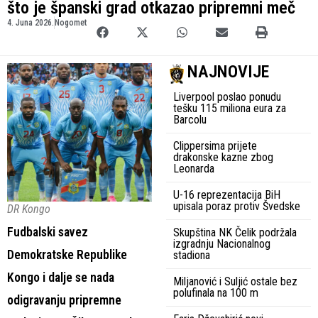
što je španski grad otkazao pripremni meč
4. Juna 2026.
Nogomet
NAJNOVIJE
Liverpool poslao ponudu
tešku 115 miliona eura za
Barcolu
Clippersima prijete
drakonske kazne zbog
Leonarda
U-16 reprezentacija BiH
upisala poraz protiv Švedske
DR Kongo
Fudbalski savez
Skupština NK Čelik podržala
izgradnju Nacionalnog
Demokratske Republike
stadiona
Kongo i dalje se nada
Miljanović i Suljić ostale bez
polufinala na 100 m
odigravanju pripremne