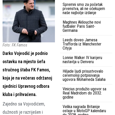
Spremni smo za početak
prvenstva, ali ne očekujem
naše najbolje izdanje
Maghnes Akliouche novi
fudbaler Paris Saint-
Germaina
Leeds doveo Jamesa
Trafforda iz Manchester
Foto: FK Famos
Cityja
Darko Vojvodić je podnio
Lonnie Walker IV karijeru
ostavku na mjesto šefa
nastavlja u Denveru
stručnog štaba FK Famos,
Hiljade ljudi prisustvovalo
ceremoniji potpisivanja
koja je na večeras održanoj
ugovora Mohameda Salaha
sjednici Upravnog odbora
Vinicius produžio ugovor sa
Real Madridom do 2032.
kluba i prihvaćena.
godine
Zajedno sa Vojvodićem,
Velika nagrada Britanije
ostaje u MotoGP kalendaru
dužnosti je razriješen i
do 2028. godine