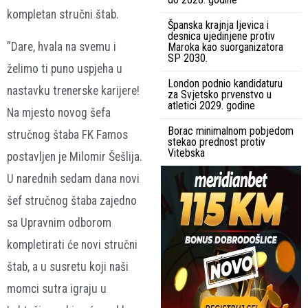
kompletan stručni štab.
Španska krajnja ljevica i
desnica ujedinjene protiv
”Dare, hvala na svemu i
Maroka kao suorganizatora
SP 2030.
želimo ti puno uspjeha u
London podnio kandidaturu
nastavku trenerske karijere!
za Svjetsko prvenstvo u
atletici 2029. godine
Na mjesto novog šefa
Borac minimalnom pobjedom
stručnog štaba FK Famos
stekao prednost protiv
Vitebska
postavljen je Milomir Šešlija.
U narednih sedam dana novi
šef stručnog štaba zajedno
sa Upravnim odborom
kompletirati će novi stručni
štab, a u susretu koji naši
momci sutra igraju u