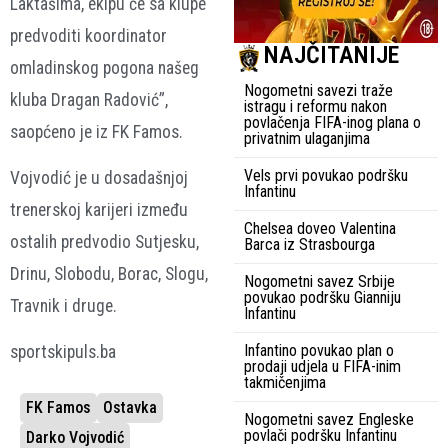
Laktašima, ekipu će sa klupe
predvoditi koordinator
NAJČITANIJE
omladinskog pogona našeg
Nogometni savezi traže
kluba Dragan Radović”,
istragu i reformu nakon
povlačenja FIFA-inog plana o
saopćeno je iz FK Famos.
privatnim ulaganjima
Vels prvi povukao podršku
Vojvodić je u dosadašnjoj
Infantinu
trenerskoj karijeri između
Chelsea doveo Valentina
ostalih predvodio Sutjesku,
Barca iz Strasbourga
Drinu, Slobodu, Borac, Slogu,
Nogometni savez Srbije
povukao podršku Gianniju
Travnik i druge.
Infantinu
Infantino povukao plan o
sportskipuls.ba
prodaji udjela u FIFA-inim
takmičenjima
FK Famos
Ostavka
Nogometni savez Engleske
povlači podršku Infantinu
Darko Vojvodić