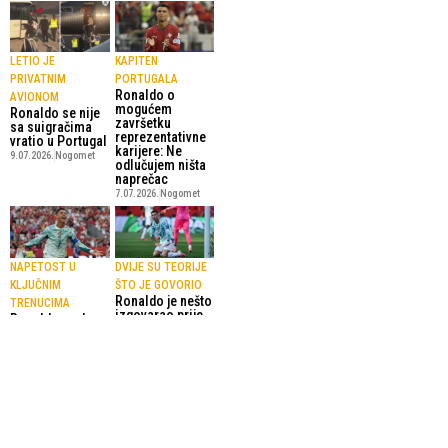
LETIO JE
KAPITEN
PRIVATNIM
PORTUGALA
Ronaldo o
AVIONOM
mogućem
Ronaldo se nije
završetku
sa suigračima
reprezentativne
vratio u Portugal
karijere: Ne
9.07.2026.
Nogomet
odlučujem ništa
naprečac
7.07.2026.
Nogomet
NAPETOST U
DVIJE SU TEORIJE
KLJUČNIM
ŠTO JE GOVORIO
Ronaldo je nešto
TRENUCIMA
izgovarao prije
Ronaldov puls u
penala Hrvatskoj
ludnici protiv
3.07.2026.
Nogomet
Hrvatske
dosegao 157
otkucaja
4.07.2026.
Nogomet
SportskiPuls.ba
© Copyright - VICOBA d.o.o. 2024.