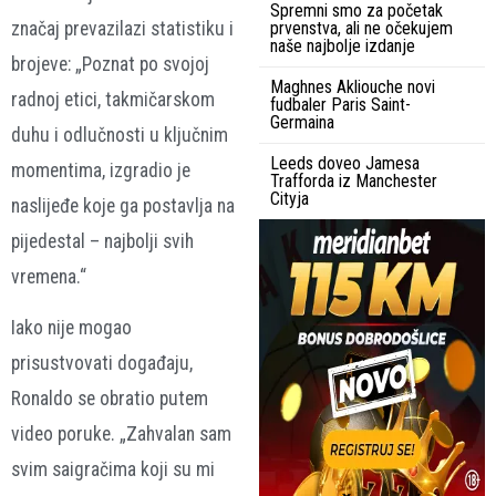
Spremni smo za početak
značaj prevazilazi statistiku i
prvenstva, ali ne očekujem
naše najbolje izdanje
brojeve: „Poznat po svojoj
Maghnes Akliouche novi
radnoj etici, takmičarskom
fudbaler Paris Saint-
Germaina
duhu i odlučnosti u ključnim
Leeds doveo Jamesa
momentima, izgradio je
Trafforda iz Manchester
Cityja
naslijeđe koje ga postavlja na
pijedestal – najbolji svih
vremena.“
Iako nije mogao
prisustvovati događaju,
Ronaldo se obratio putem
video poruke. „Zahvalan sam
svim saigračima koji su mi