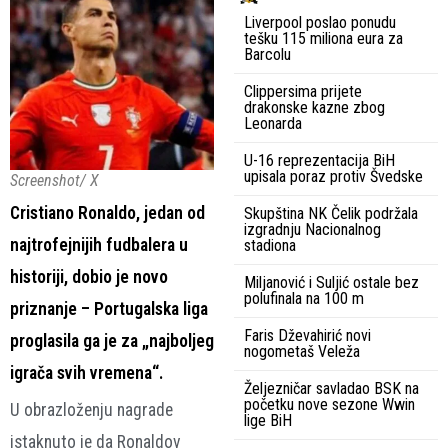
Liverpool poslao ponudu
tešku 115 miliona eura za
Barcolu
Clippersima prijete
drakonske kazne zbog
Leonarda
U-16 reprezentacija BiH
upisala poraz protiv Švedske
Screenshot/ X
Cristiano Ronaldo, jedan od
Skupština NK Čelik podržala
izgradnju Nacionalnog
najtrofejnijih fudbalera u
stadiona
historiji, dobio je novo
Miljanović i Suljić ostale bez
polufinala na 100 m
priznanje – Portugalska liga
Faris Dževahirić novi
proglasila ga je za „najboljeg
nogometaš Veleža
igrača svih vremena“.
Željezničar savladao BSK na
početku nove sezone Wwin
U obrazloženju nagrade
lige BiH
istaknuto je da Ronaldov