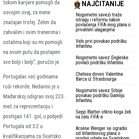
NAJČITANIJE
tokom karijere pomogli da
osvojim ovaj, za mene
Nogometni savezi traže
istragu i reformu nakon
značajan trofej. Želim da
povlačenja FIFA-inog plana o
privatnim ulaganjima
zahvalim i svim trenerima i
Vels prvi povukao podršku
ostalima koji su mi pomogli
Infantinu
na ovom putu da postajem
Nogometni savez Engleske
sve bolji i bolji“, poručio je.
povlači podršku Infantinu
Chelsea doveo Valentina
Portugalac već godinama
Barca iz Strasbourga
ruši rekorde. Nedavno je u
Nogometni savez Srbije
povukao podršku Gianniju
Mađarskoj odigrao svoj 223.
Infantinu
meč za reprezentaciju i
Sepp Blatter otkrio koga želi
postigao 141. gol, u pobjedi
na čelu FIFA-e
Portugala od 3:2 u
Arsène Wenger se ogradio
od Infantinovog plana o
kvalifikacijama za Svjetsko
prodaji udjela na Svjetskom