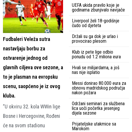
UEFA ukida pravilo koje je
godinama zbunjivalo navijače
Liverpool želi 18-godišnje
čudo od djeteta
Držali su ga dok je urlao i
Fudbaleri Veleža sutra
provocirao plesom
nastavljaju borbu za
Klub iz pete lige odbio
ponudu od 1.2 miliona eura
ostvarenje jednog od
glavnih ciljeva ove sezone, a
Hvali se milijardama, a još
nas nije isplatio
to je plasman na evropsku
Messi donirao 80.000 eura za
scenu, saopćeno je iz ovog
obnovu madridskog područja
nakon požara
kluba.
Održani seminari za službena
”U okviru 32. kola WWin lige
lica uoči početka jesenjeg
dijela sezone
Bosne i Hercegovine, Rođeni
Prijateljske utakmice sa
će na svom stadionu
Marokom