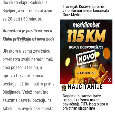
dočekati ekipu Radnika iz
Travanjak Koševa spreman
Bijeljine, a susret je zakazan
za utakmicu nakon koncerata
Dine Merlina
za 20 sati i 30 minuta.
Atmosfera je pozitivna, svi u
Klubu priželjkuju tri nova boda
Ulaskom u samu završnicu
prvenstva svaki naredni meč
nosi posebnu težinu, a
upravo takva utakmica
očekuje naš tim i sutra protiv
NAJČITANIJE
Bijeljinaca. Velež trenutno
Nogometni savezi traže
istragu i reformu nakon
zauzima četvrtu poziciju na
povlačenja FIFA-inog plana o
privatnim ulaganjima
tabeli i još uvijek drži mjesto