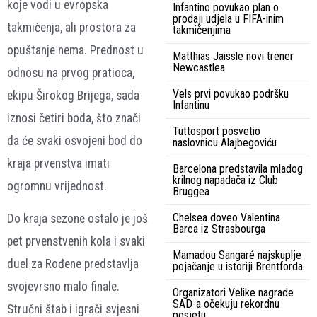
koje vodi u evropska
Infantino povukao plan o
prodaji udjela u FIFA-inim
takmičenja, ali prostora za
takmičenjima
opuštanje nema. Prednost u
Matthias Jaissle novi trener
Newcastlea
odnosu na prvog pratioca,
Vels prvi povukao podršku
ekipu Širokog Brijega, sada
Infantinu
iznosi četiri boda, što znači
Tuttosport posvetio
da će svaki osvojeni bod do
naslovnicu Alajbegoviću
kraja prvenstva imati
Barcelona predstavila mladog
krilnog napadača iz Club
ogromnu vrijednost.
Bruggea
Chelsea doveo Valentina
Do kraja sezone ostalo je još
Barca iz Strasbourga
pet prvenstvenih kola i svaki
Mamadou Sangaré najskuplje
duel za Rođene predstavlja
pojačanje u istoriji Brentforda
svojevrsno malo finale.
Organizatori Velike nagrade
SAD-a očekuju rekordnu
Stručni štab i igrači svjesni
posjetu