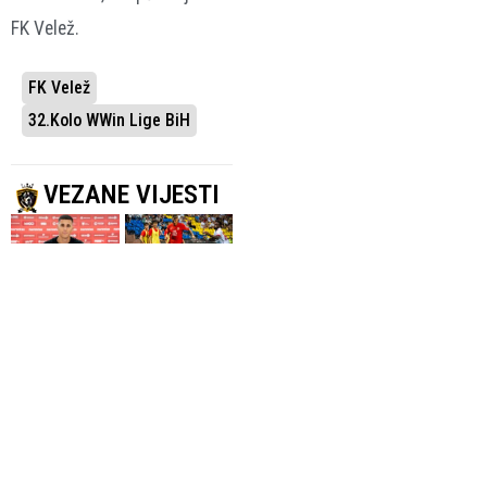
FK Velež.
FK Velež
32.kolo WWin Lige BiH
VEZANE VIJESTI
POJAČANJE U
PRVI MEČEVI
NAPADU
POČETKOM
Carlo Mateković
AUGUSTA
novi fudbaler
Bh. klubovi
Rođenih
saznali moguće
30.07.2026.
WWIN Liga
rivale u trećem
pretkolu
Konferencijske
lige: Težak put
za Velež, Borac i
Zrinjski čekaju
rasplet
20.07.2026.
Nogomet