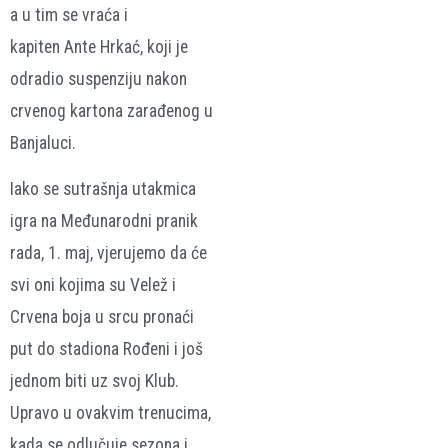
a u tim se vraća i
kapiten Ante Hrkać, koji je
odradio suspenziju nakon
crvenog kartona zarađenog u
Banjaluci.
Iako se sutrašnja utakmica
igra na Međunarodni pranik
rada, 1. maj, vjerujemo da će
svi oni kojima su Velež i
Crvena boja u srcu pronaći
put do stadiona Rođeni i još
jednom biti uz svoj Klub.
Upravo u ovakvim trenucima,
kada se odlučuje sezona i