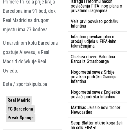
istragu i reformu nakon
Primere tri kola prije kraja
povlačenja FIFA-inog plana o
privatnim ulaganjima
Barcelona ima 91 bod, dok
Real Madrid na drugom
Vels prvi povukao podršku
Infantinu
mjestu ima 77 bodova.
Infantino povukao plan o
prodaji udjela u FIFA-inim
U narednom kolu Barcelona
takmičenjima
gostuje Alavesu, a Real
Chelsea doveo Valentina
Barca iz Strasbourga
Madrid dočekuje Real
Oviedo.
Nogometni savez Srbije
povukao podršku Gianniju
Infantinu
Beta / sportskipuls.ba
Nogometni savez Engleske
povlači podršku Infantinu
Real Madrid
Matthias Jaissle novi trener
FC Barcelona
Newcastlea
Prvak Španije
Sepp Blatter otkrio koga želi
na čelu FIFA-e