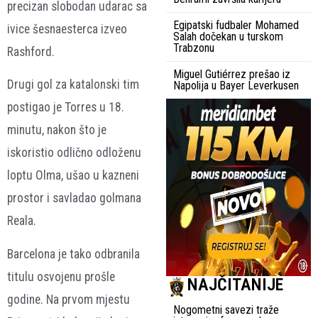
precizan slobodan udarac sa
Egipatski fudbaler Mohamed
ivice šesnaesterca izveo
Salah dočekan u turskom
Trabzonu
Rashford.
Miguel Gutiérrez prešao iz
Drugi gol za katalonski tim
Napolija u Bayer Leverkusen
postigao je Torres u 18.
minutu, nakon što je
iskoristio odlično odloženu
loptu Olma, ušao u kazneni
prostor i savladao golmana
Reala.
Barcelona je tako odbranila
titulu osvojenu prošle
NAJČITANIJE
godine. Na prvom mjestu
Nogometni savezi traže