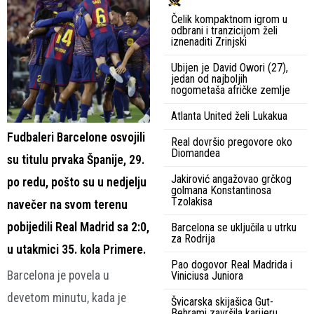
Čelik kompaktnom igrom u
odbrani i tranzicijom želi
iznenaditi Zrinjski
Ubijen je David Owori (27),
jedan od najboljih
nogometaša afričke zemlje
Atlanta United želi Lukakua
Fudbaleri Barcelone osvojili
Real dovršio pregovore oko
Diomandea
su titulu prvaka Španije, 29.
Jakirović angažovao grčkog
po redu, pošto su u nedjelju
golmana Konstantinosa
Tzolakisa
navečer na svom terenu
pobijedili Real Madrid sa 2:0,
Barcelona se uključila u utrku
za Rodrija
u utakmici 35. kola Primere.
Pao dogovor Real Madrida i
Barcelona je povela u
Viniciusa Juniora
devetom minutu, kada je
Švicarska skijašica Gut-
Behrami završila karijeru