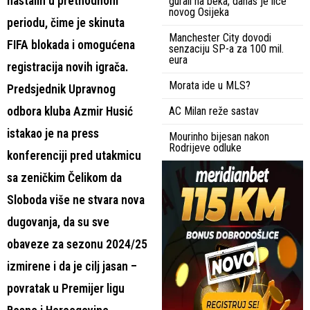
nastalih u prethodnom
gurali na beka, danas je lice
novog Osijeka
periodu, čime je skinuta
Manchester City dovodi
FIFA blokada i omogućena
senzaciju SP-a za 100 mil.
eura
registracija novih igrača.
Morata ide u MLS?
Predsjednik Upravnog
odbora kluba Azmir Husić
AC Milan reže sastav
istakao je na press
Mourinho bijesan nakon
Rodrijeve odluke
konferenciji pred utakmicu
sa zeničkim Čelikom da
Sloboda više ne stvara nova
dugovanja, da su sve
obaveze za sezonu 2024/25
izmirene i da je cilj jasan –
povratak u Premijer ligu