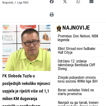
Nogomet
,
1. Liga FBiH
NAJNOVIJE
Preminuo Don Nelson, NBA
legenda
Elliot Stroud novi fudbaler
Hull Cityja
Održano 12. izdanje
takmičenja Bentbaša Cliff
Diving
FK Sloboda Tuzla u
Zrinjski pobjedom otvorio
novu sezonu WWin lige BiH
posljednjih nekoliko mjeseci
Borac savladao Velež na
uspjela je riješiti više od 1,1
startu prvenstva
milion KM dugovanja
Navijači su ga tjerali, treneri