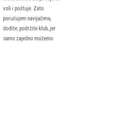
voli i poštuje. Zato
poručujem navijačima,
dođite, podržite klub, jer
samo zajedno možemo
ostvariti cilj i vratiti Slobodu
tamo gdje pripada.
federalna.ba /
sportskipuls.ba
FK Sloboda
Azmir Husić
WWin Prva Liga FBiH
VEZANE VIJESTI