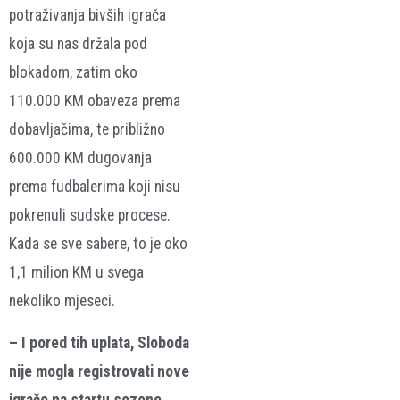
potraživanja bivših igrača
koja su nas držala pod
blokadom, zatim oko
110.000 KM obaveza prema
dobavljačima, te približno
600.000 KM dugovanja
prema fudbalerima koji nisu
pokrenuli sudske procese.
Kada se sve sabere, to je oko
1,1 milion KM u svega
nekoliko mjeseci.
– I pored tih uplata, Sloboda
nije mogla registrovati nove
igrače na startu sezone.