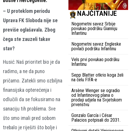
Bosne i Hercegovine.
– U proteklom periodu
NAJČITANIJE
Uprava FK Sloboda nije se
Nogometni savez Srbije
povukao podršku Gianniju
previše oglašavala. Zbog
Infantinu
čega ste zauzeli takav
Nogometni savez Engleske
stav?
povlači podršku Infantinu
Vels prvi povukao podršku
Husić: Naš prioritet bio je da
Infantinu
radimo, a ne da puno
Sepp Blatter otkrio koga želi
na čelu FIFA-e
pričamo. Zatekli smo ozbiljna
finansijska opterećenja i
Arsène Wenger se ogradio
od Infantinovog plana o
odlučili da se fokusiramo na
prodaji udjela na Svjetskom
prvenstvu
sanaciju tih problema. Sve
Gonzalo García i César
što smo imali pred sobom
Palacios potpisali do 2031.
trebalo je riješiti što bolje i
Otkriveni detalji Viniciusovog