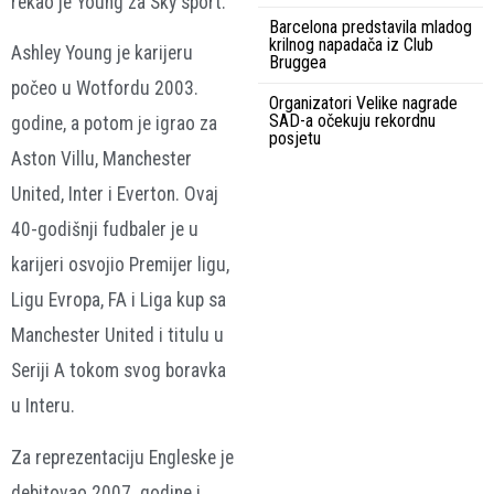
rekao je Young za Sky sport.
Barcelona predstavila mladog
krilnog napadača iz Club
Ashley Young je karijeru
Bruggea
počeo u Wotfordu 2003.
Organizatori Velike nagrade
SAD-a očekuju rekordnu
godine, a potom je igrao za
posjetu
Aston Villu, Manchester
United, Inter i Everton. Ovaj
40-godišnji fudbaler je u
karijeri osvojio Premijer ligu,
Ligu Evropa, FA i Liga kup sa
Manchester United i titulu u
Seriji A tokom svog boravka
u Interu.
Za reprezentaciju Engleske je
debitovao 2007. godine i