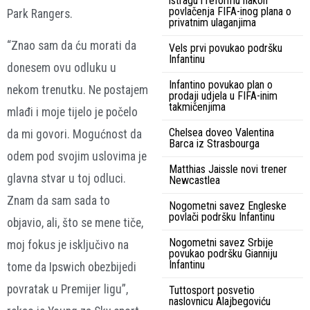
istragu i reformu nakon
povlačenja FIFA-inog plana o
Park Rangers.
privatnim ulaganjima
“Znao sam da ću morati da
Vels prvi povukao podršku
Infantinu
donesem ovu odluku u
Infantino povukao plan o
nekom trenutku. Ne postajem
prodaji udjela u FIFA-inim
takmičenjima
mlađi i moje tijelo je počelo
Chelsea doveo Valentina
da mi govori. Mogućnost da
Barca iz Strasbourga
odem pod svojim uslovima je
Matthias Jaissle novi trener
glavna stvar u toj odluci.
Newcastlea
Znam da sam sada to
Nogometni savez Engleske
povlači podršku Infantinu
objavio, ali, što se mene tiče,
Nogometni savez Srbije
moj fokus je isključivo na
povukao podršku Gianniju
Infantinu
tome da Ipswich obezbijedi
povratak u Premijer ligu”,
Tuttosport posvetio
naslovnicu Alajbegoviću