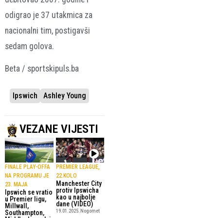
odigrao je 37 utakmica za
nacionalni tim, postigavši
sedam golova.
Beta / sportskipuls.ba
Ipswich
Ashley Young
VEZANE VIJESTI
FINALE PLAY-OFFA
PREMIER LEAGUE,
NA PROGRAMU JE
22.KOLO
Manchester City
23. MAJA
protiv Ipswicha
Ipswich se vratio
kao u najbolje
u Premier ligu,
dane (VIDEO)
Millwall,
19.01.2025.
Nogomet
Southampton,