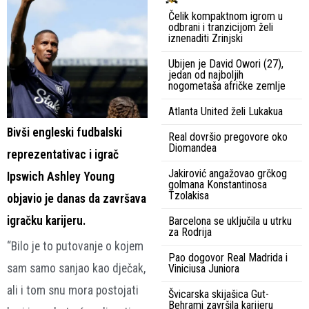
Čelik kompaktnom igrom u
odbrani i tranzicijom želi
iznenaditi Zrinjski
Ubijen je David Owori (27),
jedan od najboljih
nogometaša afričke zemlje
Atlanta United želi Lukakua
Bivši engleski fudbalski
Real dovršio pregovore oko
Diomandea
reprezentativac i igrač
Jakirović angažovao grčkog
Ipswich Ashley Young
golmana Konstantinosa
Tzolakisa
objavio je danas da završava
igračku karijeru.
Barcelona se uključila u utrku
za Rodrija
“Bilo je to putovanje o kojem
Pao dogovor Real Madrida i
sam samo sanjao kao dječak,
Viniciusa Juniora
ali i tom snu mora postojati
Švicarska skijašica Gut-
Behrami završila karijeru