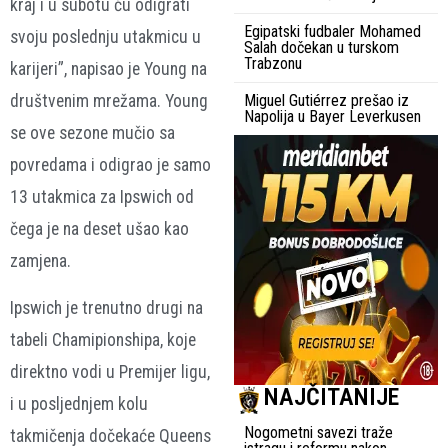
kraj i u subotu ću odigrati
Egipatski fudbaler Mohamed
svoju poslednju utakmicu u
Salah dočekan u turskom
Trabzonu
karijeri”, napisao je Young na
društvenim mrežama. Young
Miguel Gutiérrez prešao iz
Napolija u Bayer Leverkusen
se ove sezone mučio sa
povredama i odigrao je samo
13 utakmica za Ipswich od
čega je na deset ušao kao
zamjena.
Ipswich je trenutno drugi na
tabeli Chamipionshipa, koje
direktno vodi u Premijer ligu,
NAJČITANIJE
i u posljednjem kolu
Nogometni savezi traže
takmičenja dočekaće Queens