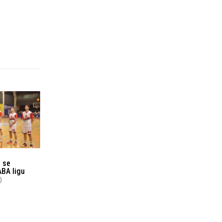
 se
 ABA ligu
)