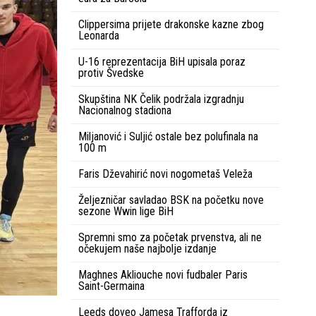
Clippersima prijete drakonske kazne zbog
Leonarda
U-16 reprezentacija BiH upisala poraz
protiv Švedske
Skupština NK Čelik podržala izgradnju
Nacionalnog stadiona
Miljanović i Suljić ostale bez polufinala na
100 m
Faris Dževahirić novi nogometaš Veleža
Željezničar savladao BSK na početku nove
sezone Wwin lige BiH
Spremni smo za početak prvenstva, ali ne
očekujem naše najbolje izdanje
Maghnes Akliouche novi fudbaler Paris
Saint-Germaina
Leeds doveo Jamesa Trafforda iz