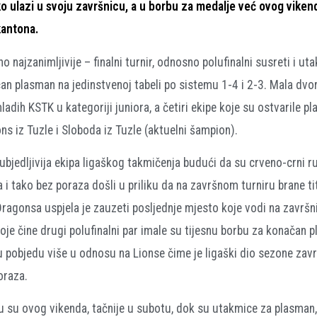
 ulazi u svoju završnicu, a u borbu za medalje već ovog viken
kantona.
o najzanimljivije – finalni turnir, odnosno polufinalni susreti i ut
čan plasman na jedinstvenoj tabeli po sistemu 1-4 i 2-3. Mala dvo
adih KSTK u kategoriji juniora, a četiri ekipe koje su ostvarile p
ns iz Tuzle i Sloboda iz Tuzle (aktuelni šampion).
ubjedljivija ekipa ligaškog takmičenja budući da su crveno-crni ru
a i tako bez poraza došli u priliku da na završnom turniru brane ti
 Dragonsa uspjela je zauzeti posljednje mjesto koje vodi na završn
e čine drugi polufinalni par imale su tijesnu borbu za konačan 
pobjedu više u odnosu na Lionse čime je ligaški dio sezone zavr
oraza.
edu su ovog vikenda, tačnije u subotu, dok su utakmice za plasma