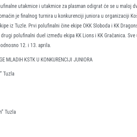
olufinalne utakmice i utakmice za plasman odigrat će se u maloj 
maćin je finalnog turnira u konkurenciji juniora u organizaciji K
kipe iz Tuzle. Prvi polufinalni čine ekipe OKK Sloboda i KK Dragons
i drugi polufinalni duel između ekipa KK Lions i KK Gračanica. Sv
odnosno 12. i 13. aprila.
GE MLADIH KSTK U KONKURENCIJI JUNIORA
” Tuzla
n” Tuzla