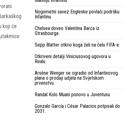
Gianniju Infantinu
dvorani
Nogometni savez Engleske povlači podršku
ošarkaškog
Infantinu
 koji će
Chelsea doveo Valentina Barca iz
Strasbourga
e utakmice
Sepp Blatter otkrio koga želi na čelu FIFA-e
Otkriveni detalji Viniciusovog ugovora u
Realu
Arsène Wenger se ogradio od Infantinovog
plana o prodaji udjela na Svjetskom
prvenstvu
Randal Kolo Muani ponovo u Juventusu
Gonzalo García i César Palacios potpisali do
2031.