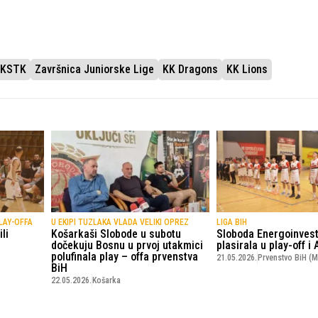
h KSTK
Završnica Juniorske Lige
KK Dragons
KK Lions
LAY-OFFA
U EKIPI TUZLAKA VLADA VELIKI OPREZ
LIGA BIH
li
Košarkaši Slobode u subotu
Sloboda Energoinvest
dočekuju Bosnu u prvoj utakmici
plasirala u play-off i
polufinala play – offa prvenstva
21.05.2026.
Prvenstvo BiH (M
BiH
22.05.2026.
Košarka