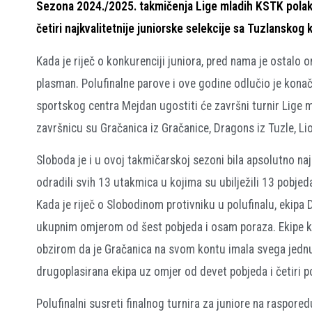
Sezona 2024./2025. takmičenja Lige mladih KSTK polako
četiri najkvalitetnije juniorske selekcije sa Tuzlanskog 
Kada je riječ o konkurenciji juniora, pred nama je ostalo on
plasman. Polufinalne parove i ove godine odlučio je kona
sportskog centra Mejdan ugostiti će završni turnir Lige ml
završnicu su Gračanica iz Gračanice, Dragons iz Tuzle, Lio
Sloboda je i u ovoj takmičarskoj sezoni bila apsolutno naj
odradili svih 13 utakmica u kojima su ubilježili 13 pobjed
Kada je riječ o Slobodinom protivniku u polufinalu, ekipa
ukupnim omjerom od šest pobjeda i osam poraza. Ekipe koj
obzirom da je Gračanica na svom kontu imala svega jednu 
drugoplasirana ekipa uz omjer od devet pobjeda i četiri p
Polufinalni susreti finalnog turnira za juniore na raspor