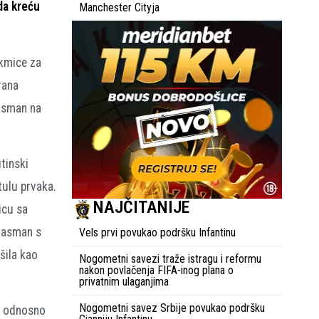
da kreću
Manchester Cityja
akmice za
rana
lasman na
tinski
tulu prvaka.
NAJČITANIJE
icu sa
plasman s
Vels prvi povukao podršku Infantinu
šila kao
Nogometni savezi traže istragu i reformu
nakon povlačenja FIFA-inog plana o
privatnim ulaganjima
Nogometni savez Srbije povukao podršku
n, odnosno