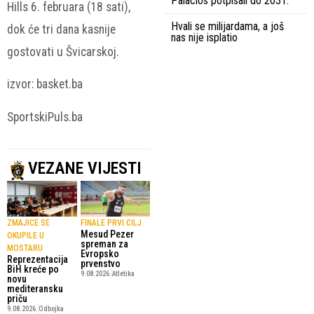
Palacios potpisali do 2031.
Hills 6. februara (18 sati),
Hvali se milijardama, a još
dok će tri dana kasnije
nas nije isplatio
gostovati u Švicarskoj.
izvor: basket.ba
SportskiPuls.ba
VEZANE VIJESTI
ZMAJICE SE
FINALE PRVI CILJ
Mesud Pezer
OKUPILE U
spreman za
MOSTARU
Evropsko
Reprezentacija
prvenstvo
BiH kreće po
9.08.2026.
Atletika
novu
mediteransku
priču
9.08.2026.
Odbojka