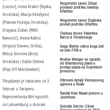
Nogometni savez Srbije
(Lavovi), Ivona Krakić (Rijeka,
povukao podršku Gianniju
Infantinu
Hrvatska), Marija Kešeljević
Nogometni savez Engleske
(Plamen Požega, Hrvatska),
povlači podršku Infantinu
Dragana Zubac (RMU
Chelsea doveo Valentina
Barca iz Strasbourga
Banovići), Amna Kahrić
(Argous Danaoi, Grčka),
Sepp Blatter otkrio koga želi
na čelu FIFA-e
Milica Sirovina (Brod,
Arsène Wenger se ogradio
Hrvatska) i Dalila Slatina
od Infantinovog plana o
prodaji udjela na Svjetskom
(Play Off Meridianbet).
prvenstvu
Otkriveni detalji Viniciusovog
Okupljanje je zakazano za 3.
ugovora u Realu
februar u Sarajevu.
Randal Kolo Muani ponovo u
Reprezentacija BiH ugostiti
Juventusu
će Luksemburg u dvorani
Gonzalo García i César