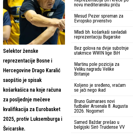
novu mediteransku priču
Mesud Pezer spreman za
Evropsko prvenstvo
Mladi bh. košarkaši savladali
reprezentaciju Bugarske
Bez golova na dvije subotnje
Selektor ženske
utakmice WWIN lige BiH
reprezentacije Bosne i
Martinu pole pozicija za
Veliku nagradu Velike
Hercegovine Drago Karalić
Britanije
saopštio je spisak
Koljeno je sređeno, vraćam
košarkašica na koje računa
se jači nego ikad
za posljednje mečeve
Bruno Guimaraes novi
fudbaler Arsenala 8. Augusta
kvalifikacija za Eurobasket
2026. Nogomet
2025, protiv Luksemburga i
Samed Baždar prešao u
belgijski Sint-Truidense VV
Švicarske.