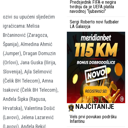
Predsjednik FIFA-e negira
tvrdnju da je UEFA platila
navodnoj “ljubavnici”
ozivi su upućeni sljedećim
Sergi Roberto novi fudbaler
igračicama: Melisa
LA Galaxyja
Brčaninović (Zaragoza,
Španija), Almedina Ahmić
(Jumper), Dragan Domuzin
(Orlovi), Jana Guska (Ilirija,
Slovenija), Ajla Selimović
(Čelik BH Telecom), Amna
Isaković (Čelik BH Telecom),
Anđela Šipka (Ragusa,
NAJČITANIJE
Hrvatska), Valentina Došić
Vels prvi povukao podršku
(Lavovi), Jelena Lazarević
Infantinu
(Lavovi), Anđela Bekić