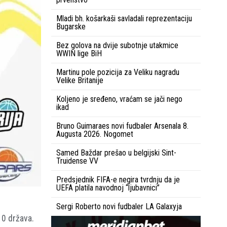
Mladi bh. košarkaši savladali reprezentaciju
Bugarske
Bez golova na dvije subotnje utakmice
WWIN lige BiH
Martinu pole pozicija za Veliku nagradu
Velike Britanije
Koljeno je sređeno, vraćam se jači nego
ikad
Bruno Guimaraes novi fudbaler Arsenala 8.
Augusta 2026. Nogomet
Samed Baždar prešao u belgijski Sint-
Truidense VV
Predsjednik FIFA-e negira tvrdnju da je
UEFA platila navodnoj “ljubavnici”
Sergi Roberto novi fudbaler LA Galaxyja
10 država.