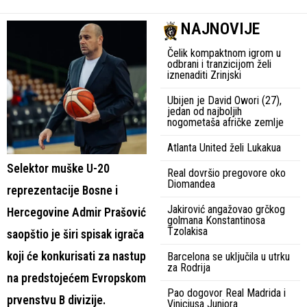
NAJNOVIJE
Čelik kompaktnom igrom u
odbrani i tranzicijom želi
iznenaditi Zrinjski
Ubijen je David Owori (27),
jedan od najboljih
nogometaša afričke zemlje
Atlanta United želi Lukakua
Selektor muške U-20
Real dovršio pregovore oko
Diomandea
reprezentacije Bosne i
Jakirović angažovao grčkog
Hercegovine Admir Prašović
golmana Konstantinosa
Tzolakisa
saopštio je širi spisak igrača
koji će konkurisati za nastup
Barcelona se uključila u utrku
za Rodrija
na predstojećem Evropskom
Pao dogovor Real Madrida i
prvenstvu B divizije.
Viniciusa Juniora