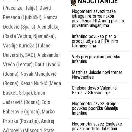
NAJČITANIJE
(Piacenza, Italija), David
Nogometni savezi traže
istragu i reformu nakon
Bevanda (Ljubuški), Hamza
povlačenja FIFA-inog plana o
privatnim ulaganjima
Đedović (Spars), Alen Blakaj
(Rasta Vechta, Njemačka),
Infantino povukao plan o
prodaji udjela u FIFA-inim
Vasilije Kuridža (Tulane
takmičenjima
University, SAD), Aleksandar
Vels prvi povukao podršku
Infantinu
Vrećo (Leotar), Daut Livadić
Matthias Jaissle novi trener
(Bosna), Novak Manojlović
Newcastlea
(Bosna), Kenan Nurkić (Mega
Chelsea doveo Valentina
Basket, Srbija), Eman
Barca iz Strasbourga
Jašarević (Bosna), Edis
Nogometni savez Srbije
povukao podršku Gianniju
Baberović (Igman), Marko
Infantinu
Protrka (Posušje), Andrej
Nogometni savez Engleske
povlači podršku Infantinu
Aćimović (Missouri State,