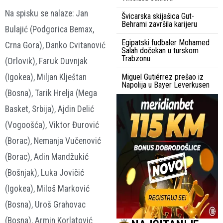
Na spisku se nalaze: Jan
Švicarska skijašica Gut-
Behrami završila karijeru
Bulajić (Podgorica Bemax,
Egipatski fudbaler Mohamed
Crna Gora), Danko Cvitanović
Salah dočekan u turskom
Trabzonu
(Orlovik), Faruk Duvnjak
(Igokea), Miljan Klještan
Miguel Gutiérrez prešao iz
Napolija u Bayer Leverkusen
(Bosna), Tarik Hrelja (Mega
Basket, Srbija), Ajdin Delić
(Vogoošća), Viktor Đurović
(Borac), Nemanja Vučenović
(Borac), Adin Mandžukić
(Bošnjak), Luka Jovičić
(Igokea), Miloš Marković
(Bosna), Uroš Grahovac
(Bosna), Armin Korlatović