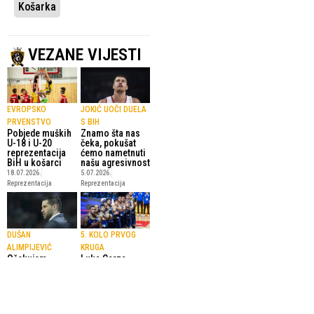
Košarka
VEZANE VIJESTI
EVROPSKO
JOKIĆ UOČI DUELA
PRVENSTVO
S BIH
Pobjede muških
Znamo šta nas
U-18 i U-20
čeka, pokušat
reprezentacija
ćemo nametnuti
BiH u košarci
našu agresivnost
18.07.2026.
5.07.2026.
Reprezentacija
Reprezentacija
DUŠAN
5. KOLO PRVOG
ALIMPIJEVIĆ
KRUGA
Očekujem
Luka Garza
drugačiji meč
večeras u Zenici
protiv BiH u
predvodi
odnosu na duel u
‘Zmajeve’ u
Sarajevu
pohodu na
trijumf protiv
5.07.2026.