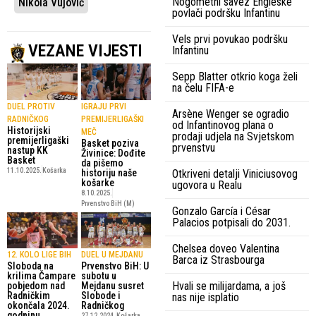
Nogometni savez Engleske
Nikola Vujović
povlači podršku Infantinu
Vels prvi povukao podršku
VEZANE VIJESTI
Infantinu
Sepp Blatter otkrio koga želi
na čelu FIFA-e
DUEL PROTIV
IGRAJU PRVI
Arsène Wenger se ogradio
RADNIČKOG
PREMIJERLIGAŠKI
od Infantinovog plana o
Historijski
MEČ
prodaji udjela na Svjetskom
premijerligaški
Basket poziva
prvenstvu
nastup KK
Živinice: Dođite
Basket
da pišemo
11.10.2025.
Košarka
historiju naše
Otkriveni detalji Viniciusovog
košarke
ugovora u Realu
8.10.2025.
Prvenstvo BiH (M)
Gonzalo García i César
Palacios potpisali do 2031.
Chelsea doveo Valentina
12. KOLO LIGE BIH
DUEL U MEJDANU
Barca iz Strasbourga
Sloboda na
Prvenstvo BiH: U
krilima Čampare
subotu u
Hvali se milijardama, a još
pobjedom nad
Mejdanu susret
Radničkim
Slobode i
nas nije isplatio
okončala 2024.
Radničkog
godninu
27.12.2024.
Košarka