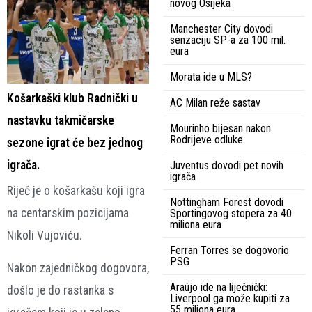
novog Osijeka
Manchester City dovodi
senzaciju SP-a za 100 mil.
eura
Morata ide u MLS?
Košarkaški klub Radnički u
AC Milan reže sastav
nastavku takmičarske
Mourinho bijesan nakon
Rodrijeve odluke
sezone igrat će bez jednog
igrača.
Juventus dovodi pet novih
igrača
Riječ je o košarkašu koji igra
Nottingham Forest dovodi
na centarskim pozicijama
Sportingovog stopera za 40
miliona eura
Nikoli Vujoviću.
Ferran Torres se dogovorio
PSG
Nakon zajedničkog dogovora,
Araújo ide na liječnički:
došlo je do rastanka s
Liverpool ga može kupiti za
55 miliona eura