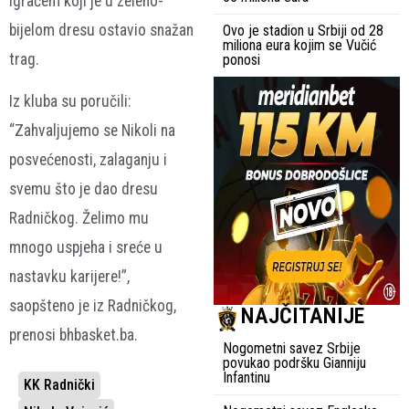
igračem koji je u zeleno-
bijelom dresu ostavio snažan
Ovo je stadion u Srbiji od 28
miliona eura kojim se Vučić
trag.
ponosi
Iz kluba su poručili:
“Zahvaljujemo se Nikoli na
posvećenosti, zalaganju i
svemu što je dao dresu
Radničkog. Želimo mu
mnogo uspjeha i sreće u
nastavku karijere!”,
saopšteno je iz Radničkog,
NAJČITANIJE
prenosi bhbasket.ba.
Nogometni savez Srbije
povukao podršku Gianniju
Infantinu
KK Radnički