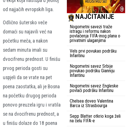
o ekipi koja nastupa u jednoj
od najjačih evropskih liga.
NAJČITANIJE
Odlično šutersko veče
Nogometni savezi traže
istragu i reformu nakon
domaći su najavili već na
povlačenja FIFA-inog plana o
privatnim ulaganjima
početku meča, a nakon
sedam minuta imali su
Vels prvi povukao podršku
Infantinu
dvocifrenu prednost. U finišu
Nogometni savez Srbije
prvog perioda gosti su
povukao podršku Gianniju
Infantinu
uspjeli da se vrate na pet
Nogometni savez Engleske
poena zaostatka, ali je Bosna
povlači podršku Infantinu
na početku drugog perioda
Chelsea doveo Valentina
ponovo preuzela igru i vratila
Barca iz Strasbourga
se na dvocifrenu prednost, a
Sepp Blatter otkrio koga želi
na čelu FIFA-e
u finišu dolaze do 18 poena