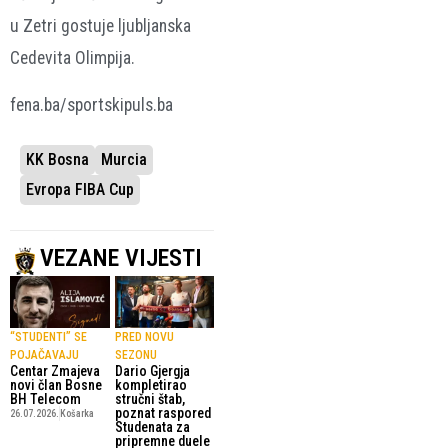
u Zetri gostuje ljubljanska
Cedevita Olimpija.
fena.ba/sportskipuls.ba
KK Bosna
Murcia
Evropa FIBA Cup
VEZANE VIJESTI
“STUDENTI” SE
PRED NOVU
POJAČAVAJU
SEZONU
Centar Zmajeva
Dario Gjergja
novi član Bosne
kompletirao
BH Telecom
stručni štab,
poznat raspored
26.07.2026.
Košarka
Studenata za
pripremne duele