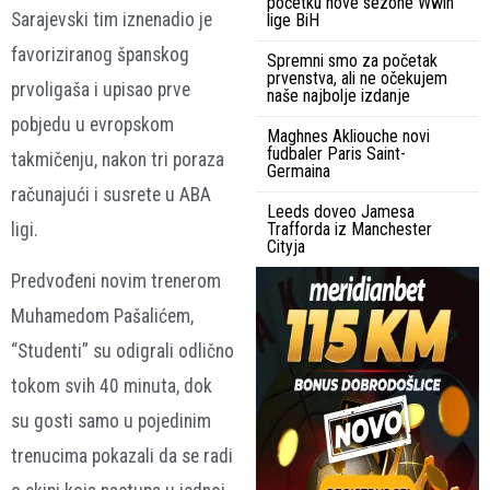
početku nove sezone Wwin
Sarajevski tim iznenadio je
lige BiH
favoriziranog španskog
Spremni smo za početak
prvenstva, ali ne očekujem
prvoligaša i upisao prve
naše najbolje izdanje
pobjedu u evropskom
Maghnes Akliouche novi
fudbaler Paris Saint-
takmičenju, nakon tri poraza
Germaina
računajući i susrete u ABA
Leeds doveo Jamesa
ligi.
Trafforda iz Manchester
Cityja
Predvođeni novim trenerom
Muhamedom Pašalićem,
“Studenti” su odigrali odlično
tokom svih 40 minuta, dok
su gosti samo u pojedinim
trenucima pokazali da se radi