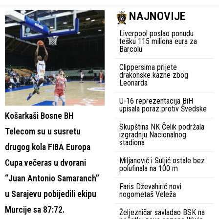
NAJNOVIJE
Liverpool poslao ponudu
tešku 115 miliona eura za
Barcolu
Clippersima prijete
drakonske kazne zbog
Leonarda
U-16 reprezentacija BiH
upisala poraz protiv Švedske
Košarkaši Bosne BH
Skupština NK Čelik podržala
Telecom su u susretu
izgradnju Nacionalnog
stadiona
drugog kola FIBA Europa
Miljanović i Suljić ostale bez
Cupa večeras u dvorani
polufinala na 100 m
“Juan Antonio Samaranch”
Faris Dževahirić novi
u Sarajevu pobijedili ekipu
nogometaš Veleža
Murcije sa 87:72.
Željezničar savladao BSK na