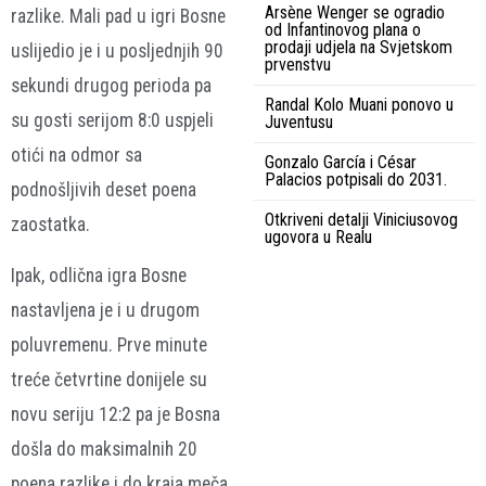
Arsène Wenger se ogradio
razlike. Mali pad u igri Bosne
od Infantinovog plana o
prodaji udjela na Svjetskom
uslijedio je i u posljednjih 90
prvenstvu
sekundi drugog perioda pa
Randal Kolo Muani ponovo u
su gosti serijom 8:0 uspjeli
Juventusu
otići na odmor sa
Gonzalo García i César
Palacios potpisali do 2031.
podnošljivih deset poena
Otkriveni detalji Viniciusovog
zaostatka.
ugovora u Realu
Ipak, odlična igra Bosne
nastavljena je i u drugom
poluvremenu. Prve minute
treće četvrtine donijele su
novu seriju 12:2 pa je Bosna
došla do maksimalnih 20
poena razlike i do kraja meča