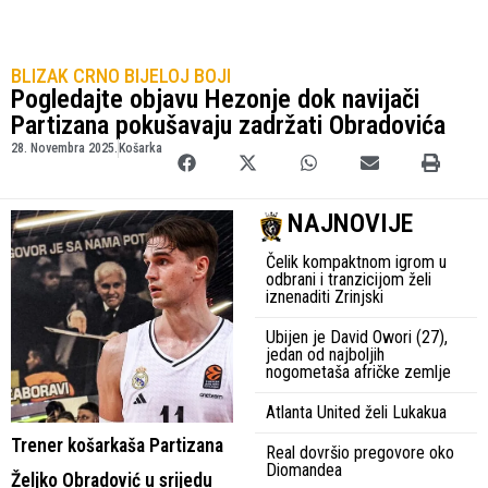
BLIZAK CRNO BIJELOJ BOJI
Pogledajte objavu Hezonje dok navijači
Partizana pokušavaju zadržati Obradovića
28. Novembra 2025.
Košarka
NAJNOVIJE
Čelik kompaktnom igrom u
odbrani i tranzicijom želi
iznenaditi Zrinjski
Ubijen je David Owori (27),
jedan od najboljih
nogometaša afričke zemlje
Atlanta United želi Lukakua
Trener košarkaša Partizana
Real dovršio pregovore oko
Diomandea
Željko Obradović u srijedu