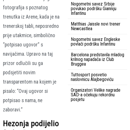
Nogometni savez Srbije
fotografija s poznatog
povukao podršku Gianniju
Infantinu
trenutka iz Arene, kada je na
Matthias Jaissle novi trener
trenerskoj tabli, neposredno
Newcastlea
prije utakmice, simbolično
Nogometni savez Engleske
povlači podršku Infantinu
“potpisao ugovor” s
navijačima. Upravo na taj
Barcelona predstavila mladog
krilnog napadača iz Club
prizor odlučili su ga
Bruggea
podsjetiti novim
Tuttosport posvetio
naslovnicu Alajbegoviću
transparentom na kojem je
Organizatori Velike nagrade
pisalo: “Ovaj ugovor si
SAD-a očekuju rekordnu
posjetu
potpisao s nama, ne
zaboravi.”
Hezonja podijelio