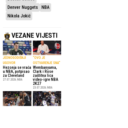
Denver Nuggets
NBA
Nikola Jokić
VEZANE VIJESTI
JEDNOGODIŠNJI
“OVO JE
UGOVOR
OSTVARENJE SNA”
Hezonja se vraća
Wembanyama,
u NBA, potpisao
Clark i Rose
za Cleveland
zaštitna lica
video-igre NBA
27.07.2026.
NBA
2K27
23.07.2026.
NBA
NBA LIGA
REPREZENTATIVAC
Alpha Diallo
BIH
novi košarkaš
Nurkić produžio
Denvera
saradnju sa
13.07.2026.
Košarka
Jazzom