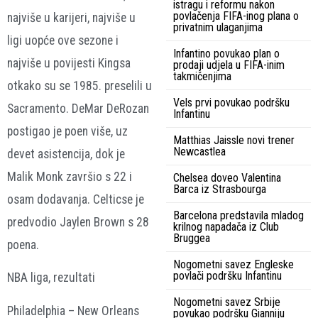
istragu i reformu nakon
povlačenja FIFA-inog plana o
najviše u karijeri, najviše u
privatnim ulaganjima
ligi uopće ove sezone i
Infantino povukao plan o
najviše u povijesti Kingsa
prodaji udjela u FIFA-inim
takmičenjima
otkako su se 1985. preselili u
Vels prvi povukao podršku
Sacramento. DeMar DeRozan
Infantinu
postigao je poen više, uz
Matthias Jaissle novi trener
Newcastlea
devet asistencija, dok je
Malik Monk završio s 22 i
Chelsea doveo Valentina
Barca iz Strasbourga
osam dodavanja. Celticse je
Barcelona predstavila mladog
predvodio Jaylen Brown s 28
krilnog napadača iz Club
Bruggea
poena.
Nogometni savez Engleske
povlači podršku Infantinu
NBA liga, rezultati
Nogometni savez Srbije
Philadelphia – New Orleans
povukao podršku Gianniju