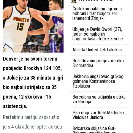
Čelik kompaktnom igrom u
odbrani i tranzicijom želi
iznenaditi Zrinjski
Ubijen je David Owori (27),
jedan od najboljih
nogometaša afričke zemlje
Atlanta United želi Lukakua
Denver je na svom terenu
Real dovršio pregovore oko
Diomandea
pobijedio Brooklyn 124:105,
Jakirović angažovao grčkog
a Jokić je za 38 minuta u igri
golmana Konstantinosa
Tzolakisa
bio najbolji strijelac sa 35
poena, 12 skokova i 15
Barcelona se uključila u utrku
za Rodrija
asistencija.
Pao dogovor Real Madrida i
Perfektnu partiju zaokružio
Viniciusa Juniora
je s 4 ukradene lopte. Jokiću
Švicarska skijašica Gut-