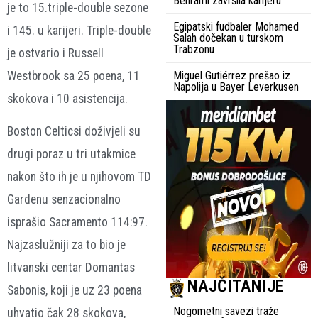
Behrami završila karijeru
je to 15.triple-double sezone
Egipatski fudbaler Mohamed
i 145. u karijeri. Triple-double
Salah dočekan u turskom
Trabzonu
je ostvario i Russell
Westbrook sa 25 poena, 11
Miguel Gutiérrez prešao iz
Napolija u Bayer Leverkusen
skokova i 10 asistencija.
Boston Celticsi doživjeli su
drugi poraz u tri utakmice
nakon što ih je u njihovom TD
Gardenu senzacionalno
isprašio Sacramento 114:97.
Najzaslužniji za to bio je
litvanski centar Domantas
NAJČITANIJE
Sabonis, koji je uz 23 poena
Nogometni savezi traže
uhvatio čak 28 skokova,