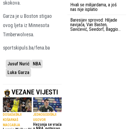
skokova.
Hvali se milijardama, a još
nas nije isplatio
Garza je u Boston stigao
Baresijev sprovod: Hiljade
navijača, Van Basten,
ovog ljeta iz Minnesota
Savićević, Seedorf, Baggio…
Timberwolvesa.
sportskipuls.ba/fena.ba
Jusuf Nurić
NBA
Luka Garza
VEZANE VIJESTI
DOSADAŠNJI
JEDNOGODIŠNJI
KOŠARKAŠ
UGOVOR
Hezonja se vraća
MACCABIJA
u NBA, potpisao