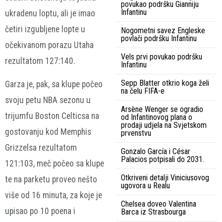
povukao podršku Gianniju
Infantinu
ukradenu loptu, ali je imao
četiri izgubljene lopte u
Nogometni savez Engleske
povlači podršku Infantinu
očekivanom porazu Utaha
Vels prvi povukao podršku
rezultatom 127:140.
Infantinu
Sepp Blatter otkrio koga želi
Garza je, pak, sa klupe počeo
na čelu FIFA-e
svoju petu NBA sezonu u
Arsène Wenger se ogradio
trijumfu Boston Celticsa na
od Infantinovog plana o
prodaji udjela na Svjetskom
gostovanju kod Memphis
prvenstvu
Grizzelsa rezultatom
Gonzalo García i César
Palacios potpisali do 2031.
121:103, meč počeo sa klupe
Otkriveni detalji Viniciusovog
te na parketu proveo nešto
ugovora u Realu
više od 16 minuta, za koje je
Chelsea doveo Valentina
upisao po 10 poena i
Barca iz Strasbourga