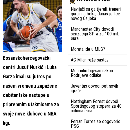
Navijači su ga tjerali, treneri
gurali na beka, danas je lice
novog Osijeka
Manchester City dovodi
senzaciju SP-a za 100 mil.
eura
Morata ide u MLS?
Bosanskohercegovački
AC Milan reže sastav
centri Jusuf Nurkić i Luka
Mourinho bijesan nakon
Rodrijeve odluke
Garza imali su jutros po
našem vremenu zapažene
Juventus dovodi pet novih
igrača
debitantske nastupe u
Nottingham Forest dovodi
pripremnim utakmicama za
Sportingovog stopera za 40
miliona eura
svoje nove klubove u NBA
Ferran Torres se dogovorio
ligi.
PSG