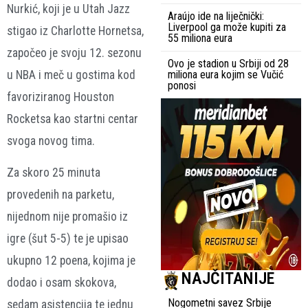
Nurkić, koji je u Utah Jazz
Araújo ide na liječnički:
Liverpool ga može kupiti za
stigao iz Charlotte Hornetsa,
55 miliona eura
započeo je svoju 12. sezonu
Ovo je stadion u Srbiji od 28
u NBA i meč u gostima kod
miliona eura kojim se Vučić
ponosi
favoriziranog Houston
Rocketsa kao startni centar
svoga novog tima.
Za skoro 25 minuta
provedenih na parketu,
nijednom nije promašio iz
igre (šut 5-5) te je upisao
ukupno 12 poena, kojima je
NAJČITANIJE
dodao i osam skokova,
Nogometni savez Srbije
sedam asistencija te jednu