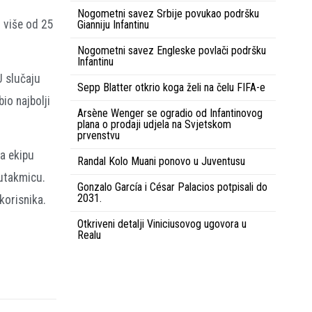
Nogometni savez Srbije povukao podršku
o više od 25
Gianniju Infantinu
Nogometni savez Engleske povlači podršku
Infantinu
U slučaju
Sepp Blatter otkrio koga želi na čelu FIFA-e
io najbolji
Arsène Wenger se ogradio od Infantinovog
plana o prodaji udjela na Svjetskom
prvenstvu
la ekipu
Randal Kolo Muani ponovo u Juventusu
 utakmicu.
Gonzalo García i César Palacios potpisali do
2031.
korisnika.
Otkriveni detalji Viniciusovog ugovora u
Realu