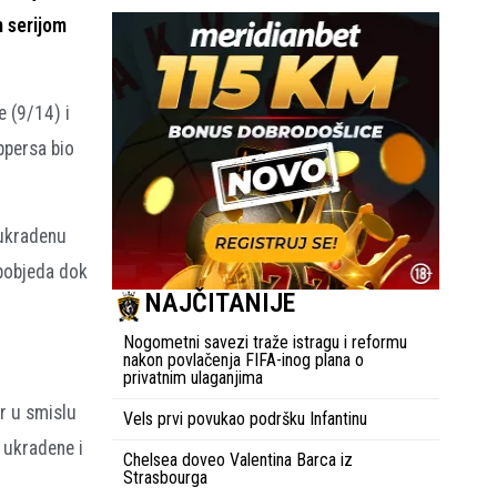
m serijom
e (9/14) i
ippersa bio
 ukradenu
 pobjeda dok
NAJČITANIJE
Nogometni savezi traže istragu i reformu
nakon povlačenja FIFA-inog plana o
privatnim ulaganjima
er u smislu
Vels prvi povukao podršku Infantinu
e ukradene i
Chelsea doveo Valentina Barca iz
Strasbourga