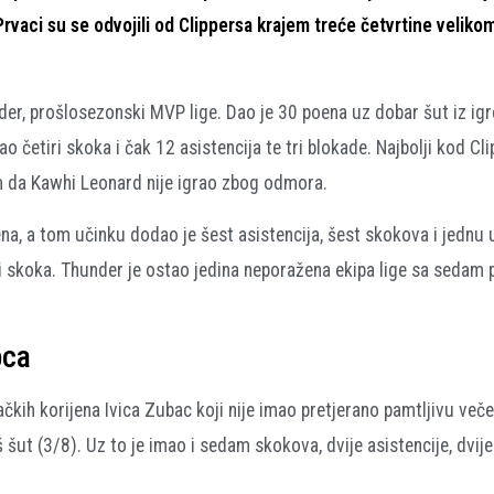
rvaci su se odvojili od Clippersa krajem treće četvrtine veliko
er, prošlosezonski MVP lige. Dao je 30 poena uz dobar šut iz igr
ao četiri skoka i čak 12 asistencija te tri blokade. Najbolji kod Cl
m da Kawhi Leonard nije igrao zbog odmora.
, a tom učinku dodao je šest asistencija, šest skokova i jednu
 tri skoka. Thunder je ostao jedina neporažena ekipa lige sa sedam
pca
čkih korijena Ivica Zubac koji nije imao pretjerano pamtljivu več
 šut (3/8). Uz to je imao i sedam skokova, dvije asistencije, dvij