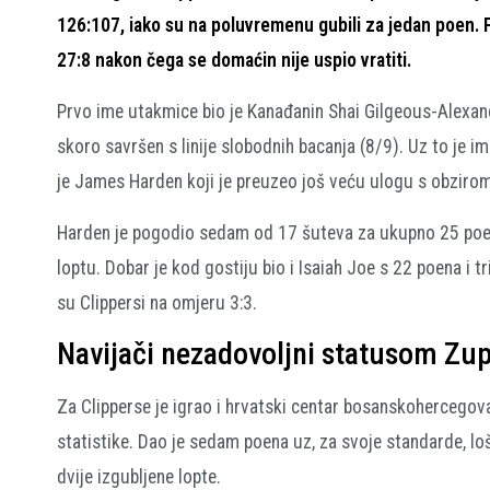
126:107, iako su na poluvremenu gubili za jedan poen. P
27:8 nakon čega se domaćin nije uspio vratiti.
Prvo ime utakmice bio je Kanađanin Shai Gilgeous-Alexand
skoro savršen s linije slobodnih bacanja (8/9). Uz to je im
je James Harden koji je preuzeo još veću ulogu s obziro
Harden je pogodio sedam od 17 šuteva za ukupno 25 poena
loptu. Dobar je kod gostiju bio i Isaiah Joe s 22 poena i
su Clippersi na omjeru 3:3.
Navijači nezadovoljni statusom Zu
Za Clipperse je igrao i hrvatski centar bosanskohercegova
statistike. Dao je sedam poena uz, za svoje standarde, loš
dvije izgubljene lopte.