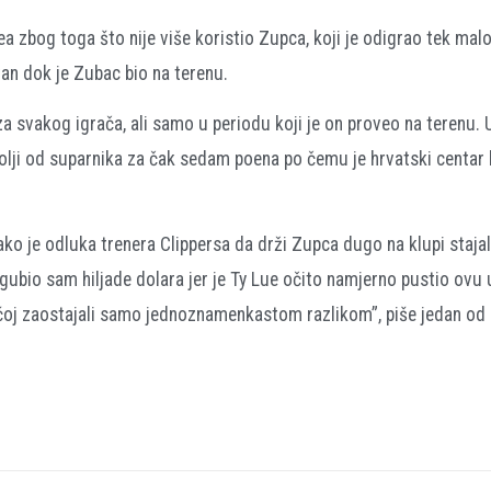
uea zbog toga što nije više koristio Zupca, koji je odigrao tek mal
an dok je Zubac bio na terenu.
za svakog igrača, ali samo u periodu koji je on proveo na terenu. 
bolji od suparnika za čak sedam poena po čemu je hrvatski centar b
 kako je odluka trenera Clippersa da drži Zupca dugo na klupi staja
zgubio sam hiljade dolara jer je Ty Lue očito namjerno pustio ovu
rećoj zaostajali samo jednoznamenkastom razlikom”, piše jedan od 