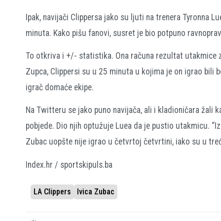
Ipak, navijači Clippersa jako su ljuti na trenera Tyronna L
minuta. Kako pišu fanovi, susret je bio potpuno ravnoprav
To otkriva i +/- statistika. Ona računa rezultat utakmice 
Zupca, Clippersi su u 25 minuta u kojima je on igrao bili 
igrač domaće ekipe.
Na Twitteru se jako puno navijača, ali i kladioničara žali
pobjede. Dio njih optužuje Luea da je pustio utakmicu. “I
Zubac uopšte nije igrao u četvrtoj četvrtini, iako su u t
Index.hr / sportskipuls.ba
LA Clippers
Ivica Zubac