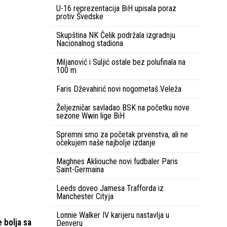
U-16 reprezentacija BiH upisala poraz
protiv Švedske
Skupština NK Čelik podržala izgradnju
Nacionalnog stadiona
Miljanović i Suljić ostale bez polufinala na
100 m
Faris Dževahirić novi nogometaš Veleža
Željezničar savladao BSK na početku nove
sezone Wwin lige BiH
Spremni smo za početak prvenstva, ali ne
očekujem naše najbolje izdanje
Maghnes Akliouche novi fudbaler Paris
Saint-Germaina
Leeds doveo Jamesa Trafforda iz
Manchester Cityja
Lonnie Walker IV karijeru nastavlja u
 bolja sa
Denveru