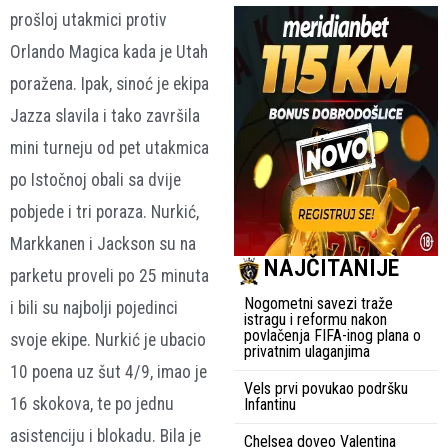
prošloj utakmici protiv
Orlando Magica kada je Utah
poražena. Ipak, sinoć je ekipa
Jazza slavila i tako završila
mini turneju od pet utakmica
po Istočnoj obali sa dvije
pobjede i tri poraza. Nurkić,
Markkanen i Jackson su na
NAJČITANIJE
parketu proveli po 25 minuta
Nogometni savezi traže
i bili su najbolji pojedinci
istragu i reformu nakon
povlačenja FIFA-inog plana o
svoje ekipe. Nurkić je ubacio
privatnim ulaganjima
10 poena uz šut 4/9, imao je
Vels prvi povukao podršku
16 skokova, te po jednu
Infantinu
asistenciju i blokadu. Bila je
Chelsea doveo Valentina