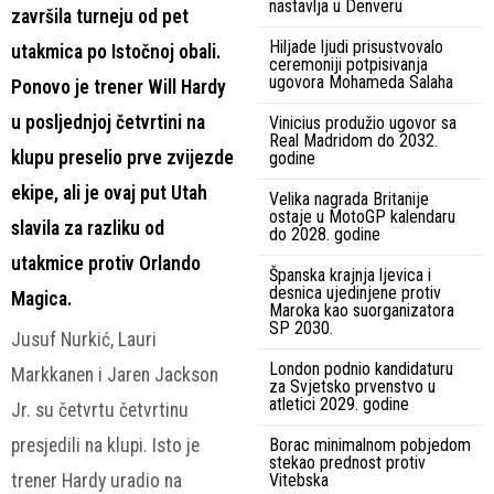
nastavlja u Denveru
završila turneju od pet
Hiljade ljudi prisustvovalo
utakmica po Istočnoj obali.
ceremoniji potpisivanja
ugovora Mohameda Salaha
Ponovo je trener Will Hardy
u posljednjoj četvrtini na
Vinicius produžio ugovor sa
Real Madridom do 2032.
klupu preselio prve zvijezde
godine
ekipe, ali je ovaj put Utah
Velika nagrada Britanije
ostaje u MotoGP kalendaru
slavila za razliku od
do 2028. godine
utakmice protiv Orlando
Španska krajnja ljevica i
desnica ujedinjene protiv
Magica.
Maroka kao suorganizatora
SP 2030.
Jusuf Nurkić, Lauri
London podnio kandidaturu
Markkanen i Jaren Jackson
za Svjetsko prvenstvo u
atletici 2029. godine
Jr. su četvrtu četvrtinu
presjedili na klupi. Isto je
Borac minimalnom pobjedom
stekao prednost protiv
trener Hardy uradio na
Vitebska