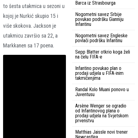
Barca iz Strasbourga
to šesta utakmica u sezoni u
Nogometni savez Srbije
kojoj je Nurkić skupio 15 i
povukao podršku Gianniju
Infantinu
više skokova. Jackson je
utakmicu završio sa 22, a
Nogometni savez Engleske
povlači podršku Infantinu
Markkanen sa 17 poena.
Sepp Blatter otkrio koga želi
na čelu FIFA-e
Infantino povukao plan o
prodaji udjela u FIFA-inim
takmičenjima
Randal Kolo Muani ponovo u
Juventusu
Arsène Wenger se ogradio
od Infantinovog plana o
prodaji udjela na Svjetskom
prvenstvu
Matthias Jaissle novi trener
Newcastlea