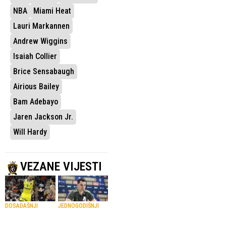
NBA
Miami Heat
Lauri Markannen
Andrew Wiggins
Isaiah Collier
Brice Sensabaugh
Airious Bailey
Bam Adebayo
Jaren Jackson Jr.
Will Hardy
VEZANE VIJESTI
DOSADAŠNJI
JEDNOGODIŠNJI
KOŠARKAŠ
UGOVOR
Hezonja se vraća
MACCABIJA