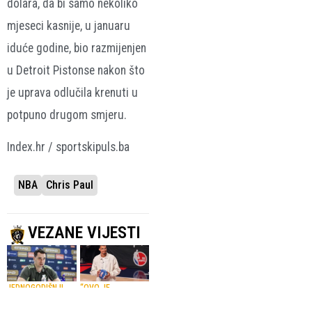
dolara, da bi samo nekoliko
mjeseci kasnije, u januaru
iduće godine, bio razmijenjen
u Detroit Pistonse nakon što
je uprava odlučila krenuti u
potpuno drugom smjeru.
Index.hr / sportskipuls.ba
NBA
Chris Paul
VEZANE VIJESTI
JEDNOGODIŠNJI
“OVO JE
UGOVOR
OSTVARENJE SNA”
Hezonja se vraća
Wembanyama,