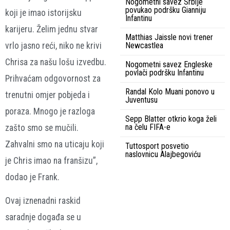
Nogometni savez Srbije
povukao podršku Gianniju
koji je imao istorijsku
Infantinu
karijeru. Želim jednu stvar
Matthias Jaissle novi trener
vrlo jasno reći, niko ne krivi
Newcastlea
Chrisa za našu lošu izvedbu.
Nogometni savez Engleske
povlači podršku Infantinu
Prihvaćam odgovornost za
Randal Kolo Muani ponovo u
trenutni omjer pobjeda i
Juventusu
poraza. Mnogo je razloga
Sepp Blatter otkrio koga želi
na čelu FIFA-e
zašto smo se mučili.
Zahvalni smo na uticaju koji
Tuttosport posvetio
naslovnicu Alajbegoviću
je Chris imao na franšizu”,
dodao je Frank.
Ovaj iznenadni raskid
saradnje događa se u