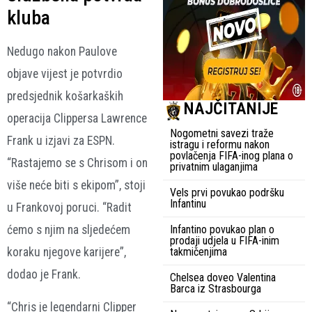
kluba
Nedugo nakon Paulove
objave vijest je potvrdio
predsjednik košarkaških
NAJČITANIJE
operacija Clippersa Lawrence
Nogometni savezi traže
Frank u izjavi za ESPN.
istragu i reformu nakon
povlačenja FIFA-inog plana o
“Rastajemo se s Chrisom i on
privatnim ulaganjima
više neće biti s ekipom”, stoji
Vels prvi povukao podršku
Infantinu
u Frankovoj poruci. “Radit
Infantino povukao plan o
ćemo s njim na sljedećem
prodaji udjela u FIFA-inim
takmičenjima
koraku njegove karijere”,
dodao je Frank.
Chelsea doveo Valentina
Barca iz Strasbourga
“Chris je legendarni Clipper