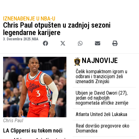
IZNENAĐENJE U NBA-U
Chris Paul otpušten u zadnjoj sezoni
legendarne karijere
3. Decembra 2025.
NBA
NAJNOVIJE
Čelik kompaktnom igrom u
odbrani i tranzicijom želi
iznenaditi Zrinjski
Ubijen je David Owori (27),
jedan od najboljih
nogometaša afričke zemlje
Atlanta United želi Lukakua
Chris Paul
Real dovršio pregovore oko
LA Clippersi su tokom noći
Diomandea