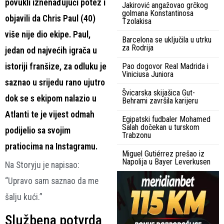
povukli iznenađujući potez i
Jakirović angažovao grčkog
golmana Konstantinosa
objavili da Chris Paul (40)
Tzolakisa
više nije dio ekipe. Paul,
Barcelona se uključila u utrku
za Rodrija
jedan od najvećih igrača u
istoriji franšize, za odluku je
Pao dogovor Real Madrida i
Viniciusa Juniora
saznao u srijedu rano ujutro
Švicarska skijašica Gut-
dok se s ekipom nalazio u
Behrami završila karijeru
Atlanti te je vijest odmah
Egipatski fudbaler Mohamed
Salah dočekan u turskom
podijelio sa svojim
Trabzonu
pratiocima na Instagramu.
Miguel Gutiérrez prešao iz
Napolija u Bayer Leverkusen
Na Storyju je napisao:
“Upravo sam saznao da me
šalju kući.”
Službena potvrda