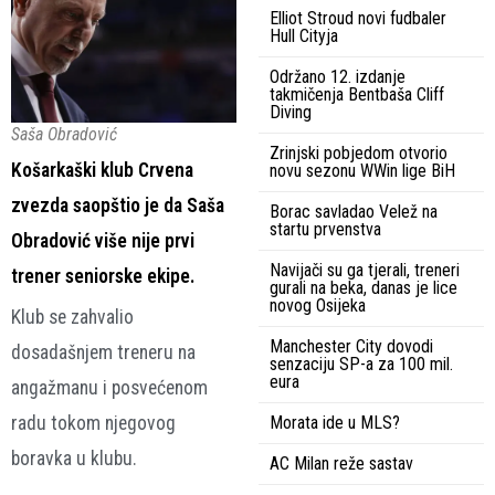
Elliot Stroud novi fudbaler
Hull Cityja
Održano 12. izdanje
takmičenja Bentbaša Cliff
Diving
Saša Obradović
Zrinjski pobjedom otvorio
Košarkaški klub Crvena
novu sezonu WWin lige BiH
zvezda saopštio je da Saša
Borac savladao Velež na
startu prvenstva
Obradović više nije prvi
Navijači su ga tjerali, treneri
trener seniorske ekipe.
gurali na beka, danas je lice
novog Osijeka
Klub se zahvalio
Manchester City dovodi
dosadašnjem treneru na
senzaciju SP-a za 100 mil.
eura
angažmanu i posvećenom
radu tokom njegovog
Morata ide u MLS?
boravka u klubu.
AC Milan reže sastav