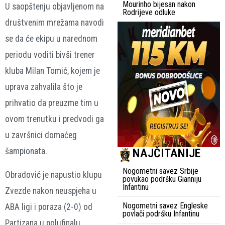
Mourinho bijesan nakon
U saopštenju objavljenom na
Rodrijeve odluke
društvenim mrežama navodi
se da će ekipu u narednom
periodu voditi bivši trener
kluba Milan Tomić, kojem je
uprava zahvalila što je
prihvatio da preuzme tim u
ovom trenutku i predvodi ga
u završnici domaćeg
NAJČITANIJE
šampionata.
Nogometni savez Srbije
Obradović je napustio klupu
povukao podršku Gianniju
Infantinu
Zvezde nakon neuspjeha u
Nogometni savez Engleske
ABA ligi i poraza (2-0) od
povlači podršku Infantinu
Partizana u polufinalu.