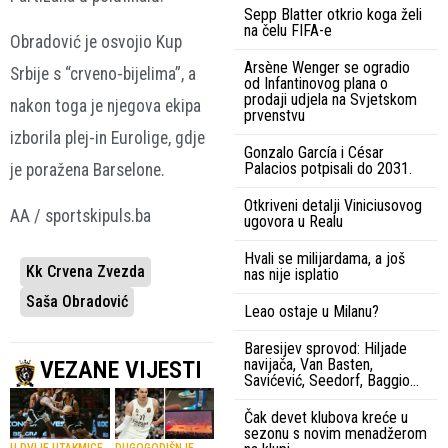
Sepp Blatter otkrio koga želi
na čelu FIFA-e
Obradović je osvojio Kup
Arsène Wenger se ogradio
Srbije s “crveno-bijelima”, a
od Infantinovog plana o
prodaji udjela na Svjetskom
nakon toga je njegova ekipa
prvenstvu
izborila plej-in Eurolige, gdje
Gonzalo García i César
Palacios potpisali do 2031.
je poražena Barselone.
Otkriveni detalji Viniciusovog
AA / sportskipuls.ba
ugovora u Realu
Hvali se milijardama, a još
Kk Crvena Zvezda
nas nije isplatio
Saša Obradović
Leao ostaje u Milanu?
Baresijev sprovod: Hiljade
navijača, Van Basten,
VEZANE VIJESTI
Savićević, Seedorf, Baggio…
Čak devet klubova kreće u
sezonu s novim menadžerom