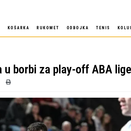
T
KOŠARKA
RUKOMET
ODBOJKA
TENIS
KOLU
 u borbi za play-off ABA lig