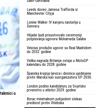
Saint-Germaina
Leeds doveo Jamesa Trafforda iz
Manchester Cityja
Lonnie Walker IV karijeru nastavlja u
Denveru
Hiljade ljudi prisustvovalo ceremoniji
potpisivanja ugovora Mohameda Salaha
Vinicius produžio ugovor sa Real Madridom
do 2032. godine
Velika nagrada Britanije ostaje u MotoGP
kalendaru do 2028. godine
Španska krajnja ljevica i desnica ujedinjene
protiv Maroka kao suorganizatora SP 2030.
London podnio kandidaturu za Svjetsko
prvenstvo u atletici 2029. godine
utakmici u
Borac minimalnom pobjedom stekao
prednost protiv Vitebska