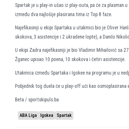
Spartak je u play-in ušao iz play-outa, pa će za plasman u
između dva najlošije plasirana tima iz Top 8 faze.
Najefikasniji u ekipi Spartaka u utakmici bio je Oliver H
skokova, 3 asistencije i 2 ukradene lopte), a Danilo Nikol
U ekipi Zadra najefikasniji je bio Vladimir Mihailović sa 
Žganec upisao 10 poena, 10 skokova i četiri asistencije.
Utakmica između Spartaka i Igokee na programu je u nedje
Pobjednik tog duela će u play-off ući kao osmoplasirana eki
Beta / sportskipuls.ba
ABA Liga
Igokea
Spartak