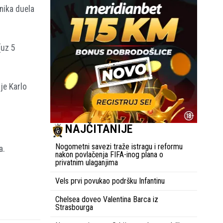
tnika duela
(uz 5
je Karlo
NAJČITANIJE
Nogometni savezi traže istragu i reformu
a.
nakon povlačenja FIFA-inog plana o
privatnim ulaganjima
Vels prvi povukao podršku Infantinu
Chelsea doveo Valentina Barca iz
Strasbourga