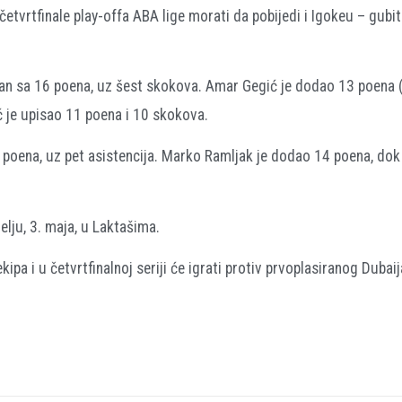
 četvrtfinale play-offa ABA lige morati da pobijedi i Igokeu – gubi
anlan sa 16 poena, uz šest skokova. Amar Gegić je dodao 13 poena 
ić je upisao 11 poena i 10 skokova.
27 poena, uz pet asistencija. Marko Ramljak je dodao 14 poena, dok 
lju, 3. maja, u Laktašima.
pa i u četvrtfinalnoj seriji će igrati protiv prvoplasiranog Dubaij