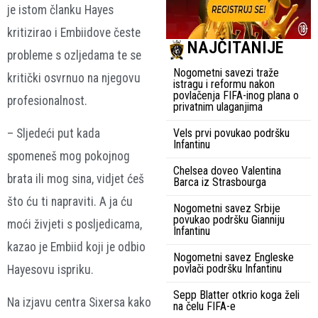
je istom članku Hayes
kritizirao i Embiidove česte
NAJČITANIJE
probleme s ozljedama te se
Nogometni savezi traže
kritički osvrnuo na njegovu
istragu i reformu nakon
povlačenja FIFA-inog plana o
profesionalnost.
privatnim ulaganjima
Vels prvi povukao podršku
– Sljedeći put kada
Infantinu
spomeneš mog pokojnog
Chelsea doveo Valentina
brata ili mog sina, vidjet ćeš
Barca iz Strasbourga
što ću ti napraviti. A ja ću
Nogometni savez Srbije
povukao podršku Gianniju
moći živjeti s posljedicama,
Infantinu
kazao je Embiid koji je odbio
Nogometni savez Engleske
povlači podršku Infantinu
Hayesovu ispriku.
Sepp Blatter otkrio koga želi
Na izjavu centra Sixersa kako
na čelu FIFA-e