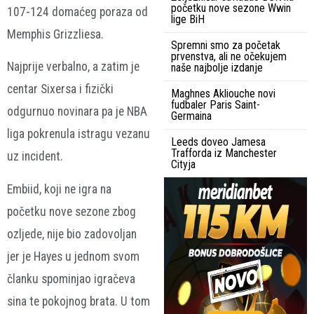
početku nove sezone Wwin
107-124 domaćeg poraza od
lige BiH
Memphis Grizzliesa.
Spremni smo za početak
prvenstva, ali ne očekujem
Najprije verbalno, a zatim je
naše najbolje izdanje
centar Sixersa i fizički
Maghnes Akliouche novi
fudbaler Paris Saint-
odgurnuo novinara pa je NBA
Germaina
liga pokrenula istragu vezanu
Leeds doveo Jamesa
Trafforda iz Manchester
uz incident.
Cityja
Embiid, koji ne igra na
početku nove sezone zbog
ozljede, nije bio zadovoljan
jer je Hayes u jednom svom
članku spominjao igračeva
sina te pokojnog brata. U tom