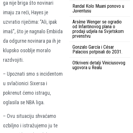
ga nije briga što novinari
Randal Kolo Muani ponovo u
Juventusu
imaju za reći, Hayes je
Arsène Wenger se ogradio
uzvratio riječima: “Ali, ipak
od Infantinovog plana o
prodaji udjela na Svjetskom
imaš”, što je nagnalo Embiida
prvenstvu
da odgurne novinara pa ih je
Gonzalo García i César
klupsko osoblje moralo
Palacios potpisali do 2031.
razdvojiti.
Otkriveni detalji Viniciusovog
ugovora u Realu
– Upoznati smo s incidentom
u svlačionici Sixersa i
pokrenut ćemo istragu,
oglasila se NBA liga.
– Ovu situaciju shvaćamo
ozbiljno i istražujemo ju te