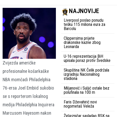
NAJNOVIJE
Liverpool poslao ponudu
tešku 115 miliona eura za
Barcolu
Clippersima prijete
drakonske kazne zbog
Leonarda
U-16 reprezentacija BiH
upisala poraz protiv Švedske
Zvijezda američke
Skupština NK Čelik podržala
profesionalne košarkaške
izgradnju Nacionalnog
stadiona
NBA momčadi Philadelphia
76-ersa Joel Embiid sukobio
Miljanović i Suljić ostale bez
polufinala na 100 m
se s reporterom lokalnog
Faris Dževahirić novi
medija Philadelphia Inquirera
nogometaš Veleža
Marcusom Hayesom nakon
Željezničar savladao BSK na