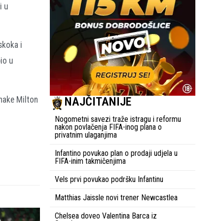
i u
skoka i
io u
Shake Milton
NAJČITANIJE
Nogometni savezi traže istragu i reformu
nakon povlačenja FIFA-inog plana o
privatnim ulaganjima
Infantino povukao plan o prodaji udjela u
FIFA-inim takmičenjima
Vels prvi povukao podršku Infantinu
Matthias Jaissle novi trener Newcastlea
Chelsea doveo Valentina Barca iz