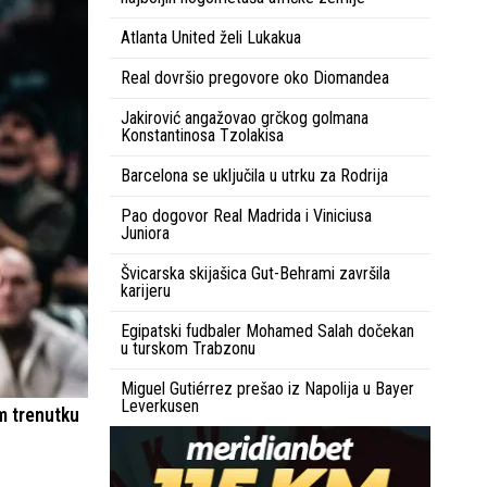
Atlanta United želi Lukakua
Real dovršio pregovore oko Diomandea
Jakirović angažovao grčkog golmana
Konstantinosa Tzolakisa
Barcelona se uključila u utrku za Rodrija
Pao dogovor Real Madrida i Viniciusa
Juniora
Švicarska skijašica Gut-Behrami završila
karijeru
Egipatski fudbaler Mohamed Salah dočekan
u turskom Trabzonu
Miguel Gutiérrez prešao iz Napolija u Bayer
Leverkusen
m trenutku