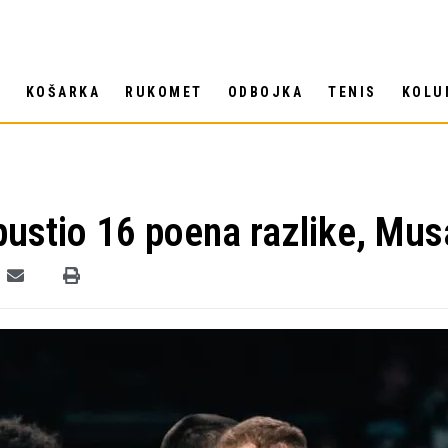
T
KOŠARKA
RUKOMET
ODBOJKA
TENIS
KOLU
spustio 16 poena razlike, Mu