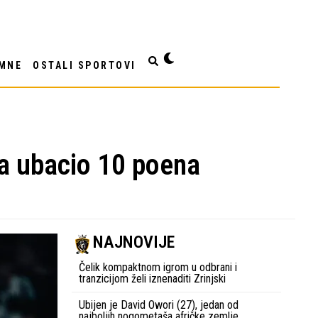
MNE
OSTALI SPORTOVI
sa ubacio 10 poena
NAJNOVIJE
Čelik kompaktnom igrom u odbrani i
tranzicijom želi iznenaditi Zrinjski
Ubijen je David Owori (27), jedan od
najboljih nogometaša afričke zemlje